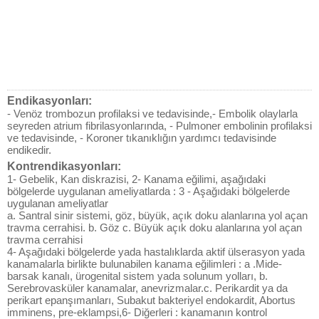
Endikasyonları:
- Venöz trombozun profilaksi ve tedavisinde,- Embolik olaylarla
seyreden atrium fibrilasyonlarında, - Pulmoner embolinin profilaksi
ve tedavisinde, - Koroner tıkanıklığın yardımcı tedavisinde
endikedir.
Kontrendikasyonları:
1- Gebelik, Kan diskrazisi, 2- Kanama eğilimi, aşağıdaki
bölgelerde uygulanan ameliyatlarda : 3 - Aşağıdaki bölgelerde
uygulanan ameliyatlar
a. Santral sinir sistemi, göz, büyük, açık doku alanlarına yol açan
travma cerrahisi. b. Göz c. Büyük açık doku alanlarına yol açan
travma cerrahisi
4- Aşağıdaki bölgelerde yada hastalıklarda aktif ülserasyon yada
kanamalarla birlikte bulunabilen kanama eğilimleri : a .Mide-
barsak kanalı, ürogenital sistem yada solunum yolları, b.
Serebrovasküler kanamalar, anevrizmalar.c. Perikardit ya da
perikart epanşımanları, Subakut bakteriyel endokardit, Abortus
imminens, pre-eklampsi,6- Diğerleri : kanamanın kontrol