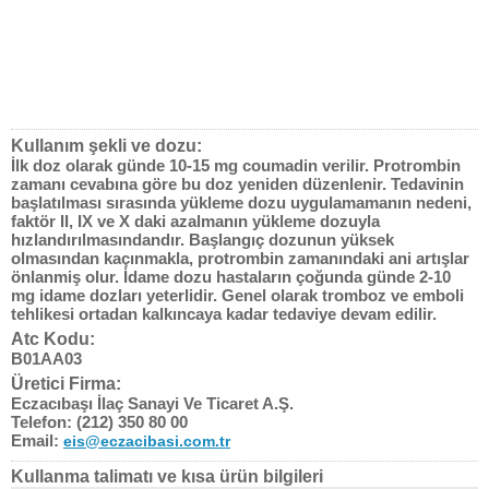
Kullanım şekli ve dozu:
İlk doz olarak günde 10-15 mg coumadin verilir. Protrombin
zamanı cevabına göre bu doz yeniden düzenlenir. Tedavinin
başlatılması sırasında yükleme dozu uygulamamanın nedeni,
faktör II, IX ve X daki azalmanın yükleme dozuyla
hızlandırılmasındandır. Başlangıç dozunun yüksek
olmasından kaçınmakla, protrombin zamanındaki ani artışlar
önlanmiş olur. İdame dozu hastaların çoğunda günde 2-10
mg idame dozları yeterlidir. Genel olarak tromboz ve emboli
tehlikesi ortadan kalkıncaya kadar tedaviye devam edilir.
Atc Kodu:
B01AA03
Üretici Firma:
Eczacıbaşı İlaç Sanayi Ve Ticaret A.Ş.
Telefon:
(212) 350 80 00
Email:
eis@eczacibasi.com.tr
Kullanma talimatı ve kısa ürün bilgileri