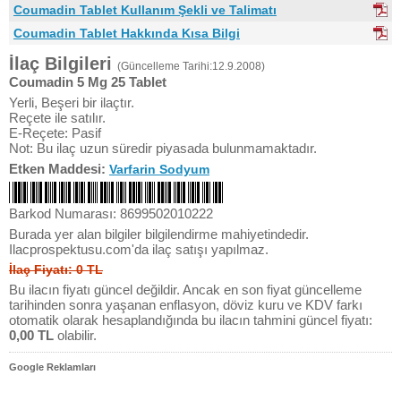
Coumadin Tablet Kullanım Şekli ve Talimatı
Coumadin Tablet Hakkında Kısa Bilgi
İlaç Bilgileri
(Güncelleme Tarihi:12.9.2008)
Coumadin 5 Mg 25 Tablet
Yerli, Beşeri bir ilaçtır.
Reçete ile satılır.
E-Reçete: Pasif
Not: Bu ilaç uzun süredir piyasada bulunmamaktadır.
Etken Maddesi:
Varfarin Sodyum
Barkod Numarası: 8699502010222
Burada yer alan bilgiler bilgilendirme mahiyetindedir.
Ilacprospektusu.com'da ilaç satışı yapılmaz.
İlaç Fiyatı: 0 TL
Bu ilacın fiyatı güncel değildir. Ancak en son fiyat güncelleme
tarihinden sonra yaşanan enflasyon, döviz kuru ve KDV farkı
otomatik olarak hesaplandığında bu ilacın tahmini güncel fiyatı:
0,00 TL
olabilir.
Google Reklamları