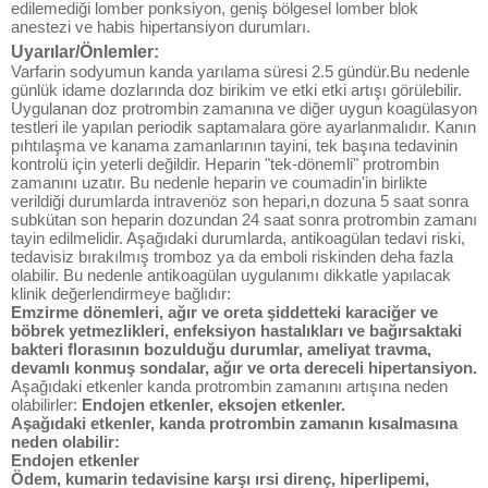
edilemediği lomber ponksiyon, geniş bölgesel lomber blok
anestezi ve habis hipertansiyon durumları.
Uyarılar/Önlemler:
Varfarin sodyumun kanda yarılama süresi 2.5 gündür.Bu nedenle
günlük idame dozlarında doz birikim ve etki etki artışı görülebilir.
Uygulanan doz protrombin zamanına ve diğer uygun koagülasyon
testleri ile yapılan periodik saptamalara göre ayarlanmalıdır. Kanın
pıhtılaşma ve kanama zamanlarının tayini, tek başına tedavinin
kontrolü için yeterli değildir. Heparin "tek-dönemli" protrombin
zamanını uzatır. Bu nedenle heparin ve coumadin'in birlikte
verildiği durumlarda intravenöz son hepari,n dozuna 5 saat sonra
subkütan son heparin dozundan 24 saat sonra protrombin zamanı
tayin edilmelidir. Aşağıdaki durumlarda, antikoagülan tedavi riski,
tedavisiz bırakılmış tromboz ya da emboli riskinden deha fazla
olabilir. Bu nedenle antikoagülan uygulanımı dikkatle yapılacak
klinik değerlendirmeye bağlıdır:
Emzirme dönemleri, ağır ve oreta şiddetteki karaciğer ve
böbrek yetmezlikleri, enfeksiyon hastalıkları ve bağırsaktaki
bakteri florasının bozulduğu durumlar, ameliyat travma,
devamlı konmuş sondalar, ağır ve orta dereceli hipertansiyon.
Aşağıdaki etkenler kanda protrombin zamanını artışına neden
olabilirler:
Endojen etkenler, eksojen etkenler.
Aşağıdaki etkenler, kanda protrombin zamanın kısalmasına
neden olabilir:
Endojen etkenler
Ödem, kumarin tedavisine karşı ırsi direnç, hiperlipemi,