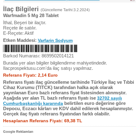
İlaç Bilgileri
(Güncelleme Tarihi:3.2.2024)
Warfmadin 5 Mg 28 Tablet
İthal, Beşeri bir ilaçtır.
Reçete ile satılır.
E-Reçete: Aktif
Etken Maddesi:
Varfarin Sodyum
Barkod Numarası: 8699502014121
Burada yer alan bilgiler bilgilendirme mahiyetindedir.
Ilacprospektusu.com'da ilaç satışı yapılmaz.
Referans Fiyatı: 2,14 Euro
Referans fiyatı ilaç güncelleme tarihinde Türkiye İlaç ve Tıbbi
Cihaz Kurumu (TITCK) tarafından halka açık olarak
yayınlanan Euro bazlı referans fiyat listesinden alınmıştır.
Aşağıda yer alan TL bazlı referans fiyatı ise
32702 sayılı
belirtilen euro değerine göre
Cumhurbaşkanlığı kararında
Depocu, Eczacı kârları ve KDV dahil edilerek hesaplanmıştır.
Gerçek ilaç fiyatı referans fiyatından farklı olabilir.
Hesaplanan Referans Fiyatı: 69,38 TL
Google Reklamları