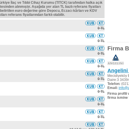
Türkiye İlaç ve Tıbbi Cihaz Kurumu (TITCK) tarafından halka açık
tesinden alınmıştır. Aşağıda yer alan TL bazlı referans fiyatları
belirtilen euro değerine göre Depocu, Eczacı kârları ve KDV
ları referans fiyatlarından farklı olabilir.
0 TL
0 TL
Firma Bi
0 TL
0 TL
Angelini 
Mecidiyeköy B
0 TL
Daire:3 34394,
Telefon:
(021
Email:
info@a
0 TL
Firma profili
firma ismine 
0 TL
0 TL