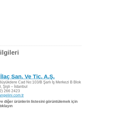
lgileri
İlaç San. Ve Tic. A.Ş.
üyükdere Cad No:103/B Şarlı İş Merkezi B Blok
 Şişli – İstanbul
2) 266 2423
ngelini.com.tr
 ve diğer ürünlerin listesini görüntülemek için
tıklayın