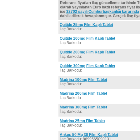
Referans fiyatları ilaç güncelleme tarihinde 
olarak yayınlanan Euro bazlı referans fiyat lis
ise
32702 sayılı Cumhurbaşkanlığı kararında
dahil edilerek hesaplanmıştır. Gerçek ilaç fiyat
Quitide 25mg Film Kaplı Tablet
İlaç Barkodu:
Quitide 100mg Film Kaplı Tablet
İlaç Barkodu:
Quitide 200mg Film Kaplı Tablet
İlaç Barkodu:
Quitide 300mg Film Kaplı Tablet
İlaç Barkodu:
Madrina 100mg Film Tablet
İlaç Barkodu:
Madrina 200mg Film Tablet
İlaç Barkodu:
Madrina 300mg Film Tablet
İlaç Barkodu:
Madrina 25mg Film Tablet
İlaç Barkodu:
Ankep 50 Mg 30 Film Kaplı Tablet
İlaç Barkodu: 8699565090131