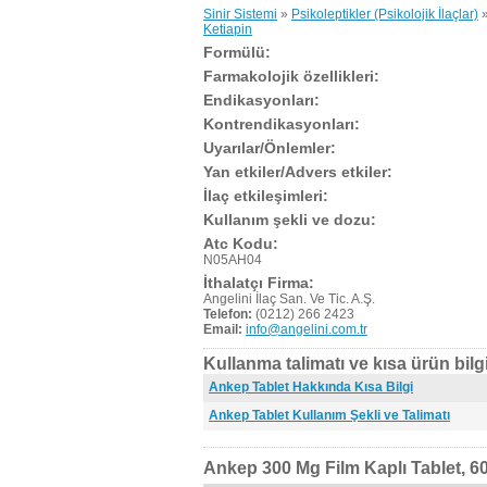
Sinir Sistemi
»
Psikoleptikler (Psikolojik İlaçlar)
Ketiapin
Formülü:
Farmakolojik özellikleri:
Endikasyonları:
Kontrendikasyonları:
Uyarılar/Önlemler:
Yan etkiler/Advers etkiler:
İlaç etkileşimleri:
Kullanım şekli ve dozu:
Atc Kodu:
N05AH04
İthalatçı Firma:
Angelini İlaç San. Ve Tic. A.Ş.
Telefon:
(0212) 266 2423
Email:
info@angelini.com.tr
Kullanma talimatı ve kısa ürün bilgi
Ankep Tablet Hakkında Kısa Bilgi
Ankep Tablet Kullanım Şekli ve Talimatı
Ankep 300 Mg Film Kaplı Tablet, 60