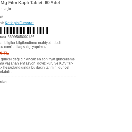
Mg Film Kaplı Tablet, 60 Adet
r ilaçtır.
if
si:
Ketiapin Fumarat
rası: 8699565090186
n bilgiler bilgilendirme mahiyetindedir.
su.com'da ilaç satışı yapılmaz.
 0 TL
tı güncel değildir. Ancak en son fiyat güncelleme
nra yaşanan enflasyon, döviz kuru ve KDV farkı
ak hesaplandığında bu ilacın tahmini güncel
olabilir.
ları