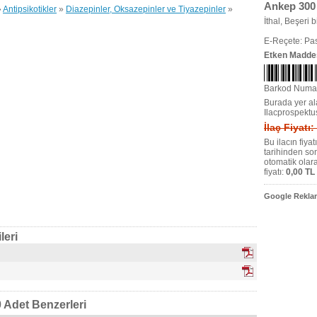
Ankep 300 
»
Antipsikotikler
»
Diazepinler, Oksazepinler ve Tiyazepinler
»
İthal, Beşeri bi
E-Reçete: Pas
Etken Madde
Barkod Numa
Burada yer ala
Ilacprospektu
İlaç Fiyatı:
Bu ilacın fiya
tarihinden so
otomatik olar
fiyatı:
0,00 TL
Google Reklam
leri
 Adet Benzerleri