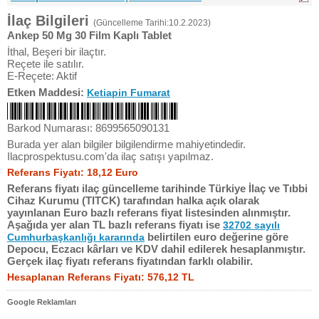
İlaç Bilgileri
(Güncelleme Tarihi:10.2.2023)
Ankep 50 Mg 30 Film Kaplı Tablet
İthal, Beşeri bir ilaçtır.
Reçete ile satılır.
E-Reçete: Aktif
Etken Maddesi:
Ketiapin Fumarat
Barkod Numarası: 8699565090131
Burada yer alan bilgiler bilgilendirme mahiyetindedir.
Ilacprospektusu.com'da ilaç satışı yapılmaz.
Referans Fiyatı: 18,12 Euro
Referans fiyatı ilaç güncelleme tarihinde Türkiye İlaç ve Tıbbi
Cihaz Kurumu (TITCK) tarafından halka açık olarak
yayınlanan Euro bazlı referans fiyat listesinden alınmıştır.
Aşağıda yer alan TL bazlı referans fiyatı ise
32702 sayılı
belirtilen euro değerine göre
Cumhurbaşkanlığı kararında
Depocu, Eczacı kârları ve KDV dahil edilerek hesaplanmıştır.
Gerçek ilaç fiyatı referans fiyatından farklı olabilir.
Hesaplanan Referans Fiyatı: 576,12 TL
Google Reklamları