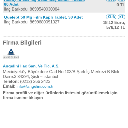
60 Adet
0 TL
İlaç Barkodu: 8699540030084
Quelept 50 Mg Film Kaplı Tablet, 30 Adet
İlaç Barkodu: 8699680091327
18,12 Euro,
576,12 TL
Firma Bilgileri
Angelini İlaç San. Ve Tic. A.Ş.
Mecidiyeköy Büyükdere Cad No:103/B Şarlı İş Merkezi B Blok
Daire:3 34394, Şişli – İstanbul
Telefon:
(0212) 266 2423
Email:
info@angelini.com.tr
Firma profili ve diğer ürünlerin listesini görüntülemek için
firma ismine tıklayın