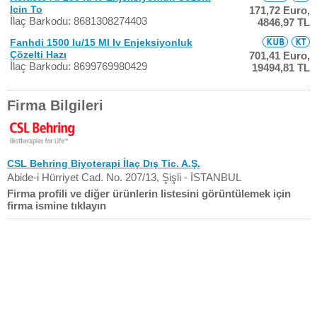
Icin To
171,72 Euro,
İlaç Barkodu: 8681308274403
4846,97 TL
Fanhdi 1500 Iu/15 Ml Iv Enjeksiyonluk
Çözelti Hazı
701,41 Euro,
İlaç Barkodu: 8699769980429
19494,81 TL
Firma Bilgileri
CSL Behring Biyoterapi İlaç Dış Tic. A.Ş.
Abide-i Hürriyet Cad. No. 207/13, Şişli - İSTANBUL
Firma profili ve diğer ürünlerin listesini görüntülemek için
firma ismine tıklayın