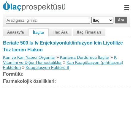
Anasayfa
İlaç Ara
İlaç Firmaları
İlaçlar
Beriate 500 Iu Iv Enjeksiyonluk/infuzyon Icin Liyofilize
Toz Iceren Flakon
»
»
Kan ve Kan Yapıcı Organlar
Kanama Durdurucu İlaçlar
K
»
Vitamini ve Diğer Hemostatikler
Kan Koagülasyon (pıhtılaşma)
»
Faktörleri
Koagülasyon Faktörü 8
Formülü:
Farmakolojik özellikleri: