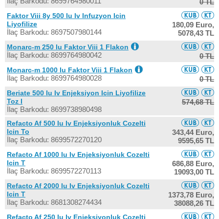
İlaç Barkodu: 8699764980011
0 TL
Faktor Viii 8y 500 Iu Iv Infuzyon Icin
Liyofilize
180,09 Euro,
İlaç Barkodu: 8697507980144
5078,43 TL
Monarc-m 250 Iu Faktor Viii 1 Flakon
İlaç Barkodu: 8699764980042
0 TL
Monarc-m 1000 Iu Faktor Viii 1 Flakon
İlaç Barkodu: 8699764980028
0 TL
Beriate 500 Iu Iv Enjeksiyon Icin Liyofilize
Toz I
574,68 TL
İlaç Barkodu: 8699738980498
Refacto Af 500 Iu Iv Enjeksiyonluk Cozelti
Icin To
343,44 Euro,
İlaç Barkodu: 8699572270120
9595,65 TL
Refacto Af 1000 Iu Iv Enjeksiyonluk Cozelti
Icin T
686,88 Euro,
İlaç Barkodu: 8699572270113
19093,00 TL
Refacto Af 2000 Iu Iv Enjeksiyonluk Cozelti
Icin T
1373,78 Euro,
İlaç Barkodu: 8681308274434
38088,26 TL
Refacto Af 250 Iu Iv Enjeksiyonluk Cozelti