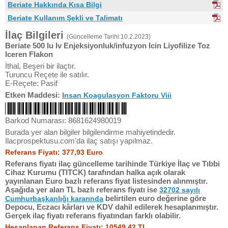
Beriate Hakkında Kısa Bilgi
Beriate Kullanım Şekli ve Talimatı
İlaç Bilgileri
(Güncelleme Tarihi:10.2.2023)
Beriate 500 Iu Iv Enjeksiyonluk/infuzyon Icin Liyofilize Toz
Iceren Flakon
İthal, Beşeri bir ilaçtır.
Turuncu Reçete ile satılır.
E-Reçete: Pasif
Etken Maddesi:
Insan Koagulasyon Faktoru Viii
Barkod Numarası: 8681624980019
Burada yer alan bilgiler bilgilendirme mahiyetindedir.
Ilacprospektusu.com'da ilaç satışı yapılmaz.
Referans Fiyatı: 377,93 Euro
Referans fiyatı ilaç güncelleme tarihinde Türkiye İlaç ve Tıbbi
Cihaz Kurumu (TITCK) tarafından halka açık olarak
yayınlanan Euro bazlı referans fiyat listesinden alınmıştır.
Aşağıda yer alan TL bazlı referans fiyatı ise
32702 sayılı
belirtilen euro değerine göre
Cumhurbaşkanlığı kararında
Depocu, Eczacı kârları ve KDV dahil edilerek hesaplanmıştır.
Gerçek ilaç fiyatı referans fiyatından farklı olabilir.
Hesaplanan Referans Fiyatı: 10549,42 TL