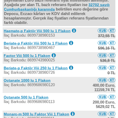
yayınlanan Euro bazlı referans fiyat listesinden alınmıştır.
Aşağıda yer alan TL bazlı referans fiyatları ise
32702 sayılı
belirtilen euro değerine göre
Cumhurbaşkanlığı kararında
Depocu, Eczacı kârları ve KDV dahil edilerek
hesaplanmıştır. Gerçek ilaç fiyatları referans fiyatlarından
farklı olabilir.
Haemate-p Faktör Viii 500 Iu 1 Flakon
İlaç Barkodu: 8699738980153
372,55 TL
Beriate-p Faktör Viii 500 Iu 1 Flakon
İlaç Barkodu: 8699738980467
596,16 TL
Factor Viii 500 Iu 1 Flakon
İlaç Barkodu: 8699743980025
536,8 TL
Beriate-p Faktör Viii 250 Iu 1 Flakon
İlaç Barkodu: 8699738980726
0 TL
Octanate 1000 Iu 1 Flakon
İlaç Barkodu: 8699686980120
400,00 Euro,
11159,74 TL
Octanate 500 Iu 1 Flakon
İlaç Barkodu: 8699686980113
200,00 Euro,
5629,02 TL
Monarc-m 500 Iu Faktor Viii 1 Flakon