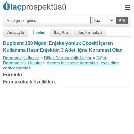
Anasayfa
İlaç Ara
İlaç Firmaları
İlaçlar
Dupixent 150 Mg/ml Enjeksiyonluk Çözelti İçeren
Kullanıma Hazır Enjektör, 3 Adet, Iğne Korumasi Olan
»
»
Dermatolojik İlaçlar
Diğer Dermatolojik İlaçlar
Diğer
»
Dermatolojik Ürünler
Agents for atopic dermatitis, excluding
corticosteroids
Formülü:
Farmakolojik özellikleri: