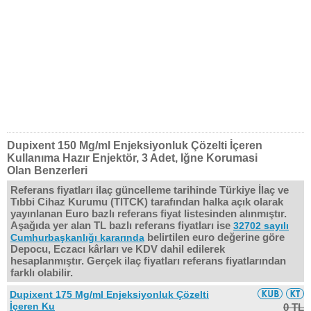
Dupixent 150 Mg/ml Enjeksiyonluk Çözelti İçeren
Kullanıma Hazır Enjektör, 3 Adet, Iğne Korumasi
Olan Benzerleri
Referans fiyatları ilaç güncelleme tarihinde Türkiye İlaç ve
Tıbbi Cihaz Kurumu (TITCK) tarafından halka açık olarak
yayınlanan Euro bazlı referans fiyat listesinden alınmıştır.
Aşağıda yer alan TL bazlı referans fiyatları ise
32702 sayılı
belirtilen euro değerine göre
Cumhurbaşkanlığı kararında
Depocu, Eczacı kârları ve KDV dahil edilerek
hesaplanmıştır. Gerçek ilaç fiyatları referans fiyatlarından
farklı olabilir.
Dupixent 175 Mg/ml Enjeksiyonluk Çözelti
İçeren Ku
0 TL