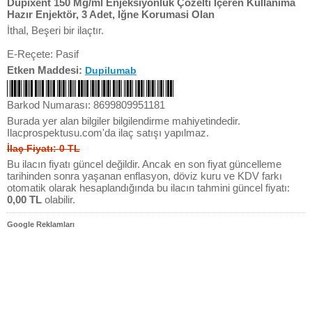
Dupixent 150 Mg/ml Enjeksiyonluk Çözelti İçeren Kullanıma
Hazır Enjektör, 3 Adet, Iğne Korumasi Olan
İthal, Beşeri bir ilaçtır.
E-Reçete: Pasif
Etken Maddesi:
Dupilumab
Barkod Numarası: 8699809951181
Burada yer alan bilgiler bilgilendirme mahiyetindedir.
Ilacprospektusu.com'da ilaç satışı yapılmaz.
İlaç Fiyatı: 0 TL
Bu ilacın fiyatı güncel değildir. Ancak en son fiyat güncelleme
tarihinden sonra yaşanan enflasyon, döviz kuru ve KDV farkı
otomatik olarak hesaplandığında bu ilacın tahmini güncel fiyatı:
0,00 TL
olabilir.
Google Reklamları