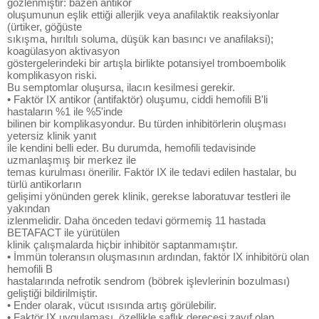
gözlenmiştir: bazen antikor
oluşumunun eşlik ettiği allerjik veya anafilaktik reaksiyonlar
(ürtiker, göğüste
sıkışma, hırıltılı soluma, düşük kan basıncı ve anafilaksi);
koagülasyon aktivasyon
göstergelerindeki bir artışla birlikte potansiyel tromboembolik
komplikasyon riski.
Bu semptomlar oluşursa, ilacın kesilmesi gerekir.
• Faktör IX antikor (antifaktör) oluşumu, ciddi hemofili B'li
hastaların %1 ile %5'inde
bilinen bir komplikasyondur. Bu türden inhibitörlerin oluşması
yetersiz klinik yanıt
ile kendini belli eder. Bu durumda, hemofili tedavisinde
uzmanlaşmış bir merkez ile
temas kurulması önerilir. Faktör IX ile tedavi edilen hastalar, bu
türlü antikorların
gelişimi yönünden gerek klinik, gerekse laboratuvar testleri ile
yakından
izlenmelidir. Daha önceden tedavi görmemiş 11 hastada
BETAFACT ile yürütülen
klinik çalışmalarda hiçbir inhibitör saptanmamıştır.
• İmmün toleransın oluşmasının ardından, faktör IX inhibitörü olan
hemofili B
hastalarında nefrotik sendrom (böbrek işlevlerinin bozulması)
geliştiği bildirilmiştir.
• Ender olarak, vücut ısısında artış görülebilir.
• Faktör IX uygulaması, özellikle saflık derecesi zayıf olan