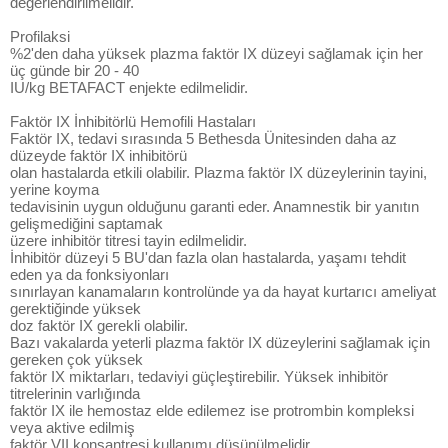
değerlendirilmelidir.
Profilaksi
%2'den daha yüksek plazma faktör IX düzeyi sağlamak için her
üç günde bir 20 - 40
IU/kg BETAFACT enjekte edilmelidir.
Faktör IX İnhibitörlü Hemofili Hastaları
Faktör IX, tedavi sırasında 5 Bethesda Ünitesinden daha az
düzeyde faktör IX inhibitörü
olan hastalarda etkili olabilir. Plazma faktör IX düzeylerinin tayini,
yerine koyma
tedavisinin uygun olduğunu garanti eder. Anamnestik bir yanıtın
gelişmediğini saptamak
üzere inhibitör titresi tayin edilmelidir.
İnhibitör düzeyi 5 BU'dan fazla olan hastalarda, yaşamı tehdit
eden ya da fonksiyonları
sınırlayan kanamaların kontrolünde ya da hayat kurtarıcı ameliyat
gerektiğinde yüksek
doz faktör IX gerekli olabilir.
Bazı vakalarda yeterli plazma faktör IX düzeylerini sağlamak için
gereken çok yüksek
faktör IX miktarları, tedaviyi güçleştirebilir. Yüksek inhibitör
titrelerinin varlığında
faktör IX ile hemostaz elde edilemez ise protrombin kompleksi
veya aktive edilmiş
faktör VII konsantresi kullanımı düşünülmelidir.