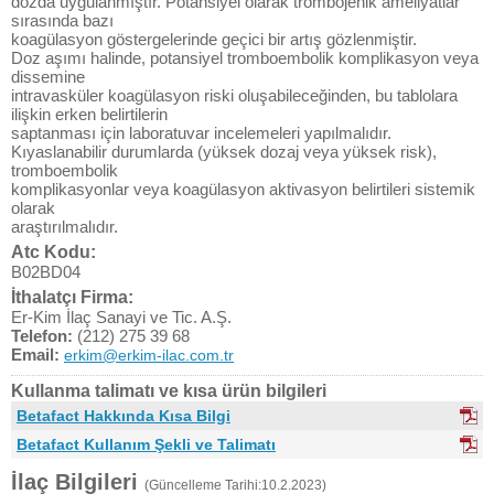
dozda uygulanmıştır. Potansiyel olarak trombojenik ameliyatlar
sırasında bazı
koagülasyon göstergelerinde geçici bir artış gözlenmiştir.
Doz aşımı halinde, potansiyel tromboembolik komplikasyon veya
dissemine
intravasküler koagülasyon riski oluşabileceğinden, bu tablolara
ilişkin erken belirtilerin
saptanması için laboratuvar incelemeleri yapılmalıdır.
Kıyaslanabilir durumlarda (yüksek dozaj veya yüksek risk),
tromboembolik
komplikasyonlar veya koagülasyon aktivasyon belirtileri sistemik
olarak
araştırılmalıdır.
Atc Kodu:
B02BD04
İthalatçı Firma:
Er-Kim İlaç Sanayi ve Tic. A.Ş.
Telefon:
(212) 275 39 68
Email:
erkim@erkim-ilac.com.tr
Kullanma talimatı ve kısa ürün bilgileri
Betafact Hakkında Kısa Bilgi
Betafact Kullanım Şekli ve Talimatı
İlaç Bilgileri
(Güncelleme Tarihi:10.2.2023)