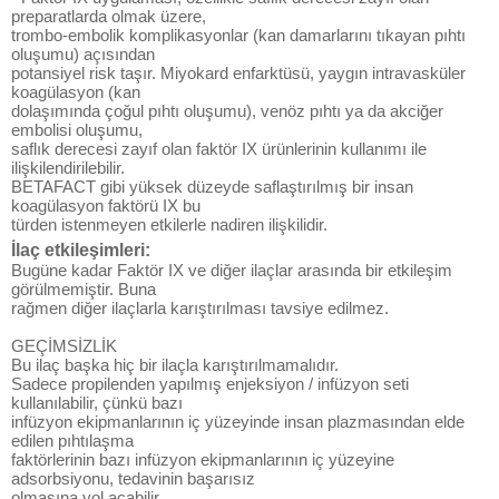
preparatlarda olmak üzere,
trombo-embolik komplikasyonlar (kan damarlarını tıkayan pıhtı
oluşumu) açısından
potansiyel risk taşır. Miyokard enfarktüsü, yaygın intravasküler
koagülasyon (kan
dolaşımında çoğul pıhtı oluşumu), venöz pıhtı ya da akciğer
embolisi oluşumu,
saflık derecesi zayıf olan faktör IX ürünlerinin kullanımı ile
ilişkilendirilebilir.
BETAFACT gibi yüksek düzeyde saflaştırılmış bir insan
koagülasyon faktörü IX bu
türden istenmeyen etkilerle nadiren ilişkilidir.
İlaç etkileşimleri:
Bugüne kadar Faktör IX ve diğer ilaçlar arasında bir etkileşim
görülmemiştir. Buna
rağmen diğer ilaçlarla karıştırılması tavsiye edilmez.
GEÇİMSİZLİK
Bu ilaç başka hiç bir ilaçla karıştırılmamalıdır.
Sadece propilenden yapılmış enjeksiyon / infüzyon seti
kullanılabilir, çünkü bazı
infüzyon ekipmanlarının iç yüzeyinde insan plazmasından elde
edilen pıhtılaşma
faktörlerinin bazı infüzyon ekipmanlarının iç yüzeyine
adsorbsiyonu, tedavinin başarısız
olmasına yol açabilir.