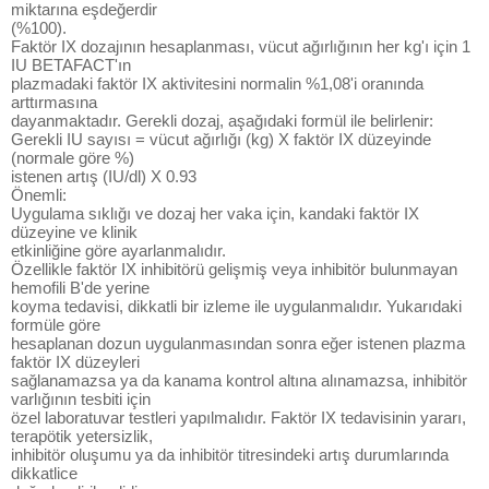
miktarına eşdeğerdir
(%100).
Faktör IX dozajının hesaplanması, vücut ağırlığının her kg'ı için 1
IU BETAFACT'ın
plazmadaki faktör IX aktivitesini normalin %1,08'i oranında
arttırmasına
dayanmaktadır. Gerekli dozaj, aşağıdaki formül ile belirlenir:
Gerekli IU sayısı = vücut ağırlığı (kg) X faktör IX düzeyinde
(normale göre %)
istenen artış (IU/dl) X 0.93
Önemli:
Uygulama sıklığı ve dozaj her vaka için, kandaki faktör IX
düzeyine ve klinik
etkinliğine göre ayarlanmalıdır.
Özellikle faktör IX inhibitörü gelişmiş veya inhibitör bulunmayan
hemofili B'de yerine
koyma tedavisi, dikkatli bir izleme ile uygulanmalıdır. Yukarıdaki
formüle göre
hesaplanan dozun uygulanmasından sonra eğer istenen plazma
faktör IX düzeyleri
sağlanamazsa ya da kanama kontrol altına alınamazsa, inhibitör
varlığının tesbiti için
özel laboratuvar testleri yapılmalıdır. Faktör IX tedavisinin yararı,
terapötik yetersizlik,
inhibitör oluşumu ya da inhibitör titresindeki artış durumlarında
dikkatlice