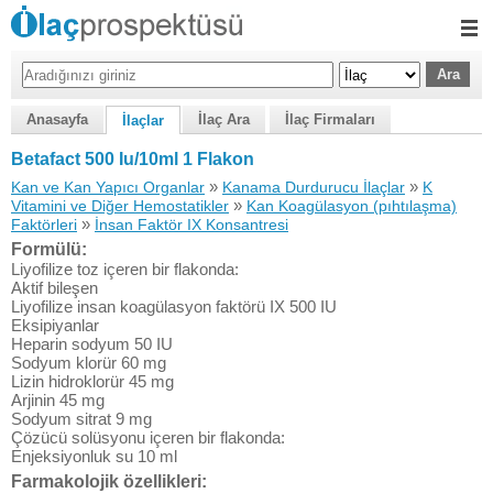
Anasayfa
İlaç Ara
İlaç Firmaları
İlaçlar
Betafact 500 Iu/10ml 1 Flakon
»
»
Kan ve Kan Yapıcı Organlar
Kanama Durdurucu İlaçlar
K
»
Vitamini ve Diğer Hemostatikler
Kan Koagülasyon (pıhtılaşma)
»
Faktörleri
İnsan Faktör IX Konsantresi
Formülü:
Liyofilize toz içeren bir flakonda:
Aktif bileşen
Liyofilize insan koagülasyon faktörü IX 500 IU
Eksipiyanlar
Heparin sodyum 50 IU
Sodyum klorür 60 mg
Lizin hidroklorür 45 mg
Arjinin 45 mg
Sodyum sitrat 9 mg
Çözücü solüsyonu içeren bir flakonda:
Enjeksiyonluk su 10 ml
Farmakolojik özellikleri: