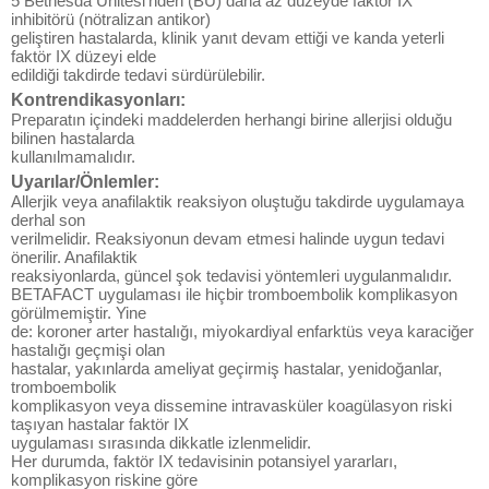
5 Bethesda Ünitesi'nden (BU) daha az düzeyde faktör IX
inhibitörü (nötralizan antikor)
geliştiren hastalarda, klinik yanıt devam ettiği ve kanda yeterli
faktör IX düzeyi elde
edildiği takdirde tedavi sürdürülebilir.
Kontrendikasyonları:
Preparatın içindeki maddelerden herhangi birine allerjisi olduğu
bilinen hastalarda
kullanılmamalıdır.
Uyarılar/Önlemler:
Allerjik veya anafilaktik reaksiyon oluştuğu takdirde uygulamaya
derhal son
verilmelidir. Reaksiyonun devam etmesi halinde uygun tedavi
önerilir. Anafilaktik
reaksiyonlarda, güncel şok tedavisi yöntemleri uygulanmalıdır.
BETAFACT uygulaması ile hiçbir tromboembolik komplikasyon
görülmemiştir. Yine
de: koroner arter hastalığı, miyokardiyal enfarktüs veya karaciğer
hastalığı geçmişi olan
hastalar, yakınlarda ameliyat geçirmiş hastalar, yenidoğanlar,
tromboembolik
komplikasyon veya dissemine intravasküler koagülasyon riski
taşıyan hastalar faktör IX
uygulaması sırasında dikkatle izlenmelidir.
Her durumda, faktör IX tedavisinin potansiyel yararları,
komplikasyon riskine göre