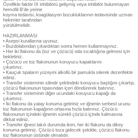
Özellikle faktör IX inhibitörü gelişmiş veya inhibitör bulunmayan
hemofili B'de yerine
koyma tedavisi, koagülasyon bozukluklarının tedavisinde uzman
hekimler tarafından
yürütülmelidir.
HAZIRLANMASI
• Asepsi kurallarına uyunuz.
• Buzdolabından çıkardıktan sonra hemen kullanmayınız.
• Her iki flakonu da (toz ve çözücü) oda sıcaklığına gelmesi için
bekletiniz.
• Çözücü ve toz flakonunun koruyucu kapaklarını
çıkartınız.
• Kauçuk tıpaların yüzeyini alkollü bir pamukla silerek dezenfekte
ediniz.
• Transfer sisteminin silindir şeklindeki koruyucu başlığını çıkartıp,
çözücü flakonunun tıpasından içeri döndürerek batırınız.
• Transfer sisteminin diğer ucundaki koruyucu kapağı da
çıkartınız.
• İki flakonu da yatay konuma getiriniz ve iğnenin serbest ucunu
toz flakonunun kapağının ortasına hızla batırınız. Çözücü
flakonunun içindeki iğnenin sürekli çözücü içinde kalmasına
dikkat ediniz.
• Transfer iğnesi takılı durumda iken, her iki flakonu da dikey
konuma getiriniz. Çözücü toza gidecek şekilde, çözücü flakonu
toz flakonunun üstünde olmalıdır.