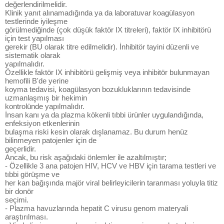
değerlendirilmelidir.
Klinik yanıt alınamadığında ya da laboratuvar koagülasyon
testlerinde iyileşme
görülmediğinde (çok düşük faktör IX titreleri), faktör IX inhibitörü
için test yapılması
gerekir (BU olarak titre edilmelidir). İnhibitör tayini düzenli ve
sistematik olarak
yapılmalıdır.
Özellikle faktör IX inhibitörü gelişmiş veya inhibitör bulunmayan
hemofili B'de yerine
koyma tedavisi, koagülasyon bozukluklarının tedavisinde
uzmanlaşmış bir hekimin
kontrolünde yapılmalıdır.
İnsan kanı ya da plazma kökenli tıbbi ürünler uygulandığında,
enfeksiyon etkenlerinin
bulaşma riski kesin olarak dışlanamaz. Bu durum henüz
bilinmeyen patojenler için de
geçerlidir.
Ancak, bu risk aşağıdaki önlemler ile azaltılmıştır;
- Özellikle 3 ana patojen HIV, HCV ve HBV için tarama testleri ve
tıbbi görüşme ve
her kan bağışında majör viral belirleyicilerin taranması yoluyla titiz
bir donör
seçimi.
- Plazma havuzlarında hepatit C virusu genom materyali
araştırılması.