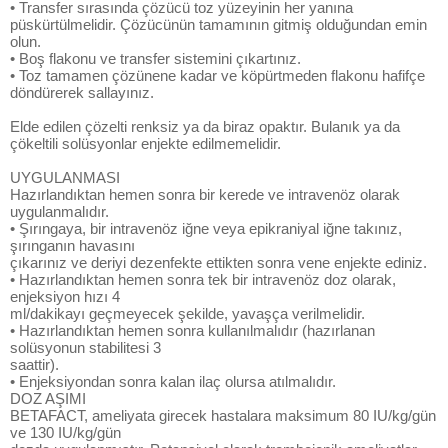
• Transfer sırasında çözücü toz yüzeyinin her yanına
püskürtülmelidir. Çözücünün tamamının gitmiş olduğundan emin
olun.
• Boş flakonu ve transfer sistemini çıkartınız.
• Toz tamamen çözünene kadar ve köpürtmeden flakonu hafifçe
döndürerek sallayınız.
Elde edilen çözelti renksiz ya da biraz opaktır. Bulanık ya da
çökeltili solüsyonlar enjekte edilmemelidir.
UYGULANMASI
Hazırlandıktan hemen sonra bir kerede ve intravenöz olarak
uygulanmalıdır.
• Şırıngaya, bir intravenöz iğne veya epikraniyal iğne takınız,
şırınganın havasını
çıkarınız ve deriyi dezenfekte ettikten sonra vene enjekte ediniz.
• Hazırlandıktan hemen sonra tek bir intravenöz doz olarak,
enjeksiyon hızı 4
ml/dakikayı geçmeyecek şekilde, yavaşça verilmelidir.
• Hazırlandıktan hemen sonra kullanılmalıdır (hazırlanan
solüsyonun stabilitesi 3
saattir).
• Enjeksiyondan sonra kalan ilaç olursa atılmalıdır.
DOZ AŞIMI
BETAFACT, ameliyata girecek hastalara maksimum 80 IU/kg/gün
ve 130 IU/kg/gün