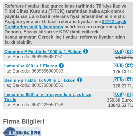
Referans fiyatları ilaç güncelleme tarihinde Türkiye İlaç ve
Tıbbi Cihaz Kurumu (TITCK) tarafından halka açık olarak
yayınlanan Euro bazlı referans fiyat listesinden alınmıştır.
Aşağıda yer alan TL bazlı referans fiyatları ise
32702 sayılı
belirtilen euro değerine göre
Cumhurbaşkanlığı kararında
Depocu, Eczacı kârları ve KDV dahil edilerek
hesaplanmıştır. Gerçek ilaç fiyatları referans fiyatlarından
farklı olabilir.
Octanine F Faktör Ix 1000 Iu 1 Flakon
İlaç Barkodu: 8699686980151
64,12 TL
Immunine 600 Iu 1 Flakon
İlaç Barkodu: 8699556980083
125,13 TL
Berinin-p Faktör Ix 600 Iu 1 Flakon
İlaç Barkodu: 8699738980559
120,21 TL
Immunine 600 Iu Iv Infuzyon Icin Liyofilize
Toz Ic
359,60 Euro,
İlaç Barkodu: 8681429550158
10042,53 TL
Firma Bilgileri