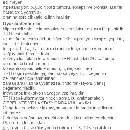
edilmeyen
hipertansiyon, büyük hipofiz tümörü, epilepsi ve bronşial astımlı
hastalarda yarar/risk
oranına göre dikkatle kullanılmalıdır.
Uyarılar/Önlemler:
Hipertiroidizmin tiroid baskılayıcı tedavisinden sonra bir patolojik
TRH-testi daha
uzun süre devam edebilir. Eğer TSH supresyon terapisi yapılmış
ise, TRH-testi ancak
terapisiz birkaç hafta sonra tiroid fonksiyonunun yorumunu
sağlayabilir. Levotiroksin
ve/veya liotiroksin terapisinde, TRH-testinden 24 saat önce
serumdaki tiroid hormon
konsantrasyonu belirlenmesi için, ilaç kesilmelidir.
TRH doğru şekilde uygulanmazsa veya TSH değerinin
belirlenmesi için tanımlanan
zaman aralıklarına uyulmazsa, tiroid fonksiyonu yanlış
değerlendirilebilir.
İntravenöz injeksiyon yavaşça yapılmalıdır.
TRH son kullanma tarihinden sonra kullanılmamalıdır.
GEBELİKTE VE LAKTASYONDA KULLANIMI
Genelikle gebelik ve laktasyon sırasında protirelin kullanımı
istenmez.
Fetus/yeni doğan üzerindeki zararlı etkileri bilinmemektedir.
Protirelin, plesantadan
geçer ve fetal sirkülasyonda tirotropin, T3, T4 ve prolaktin