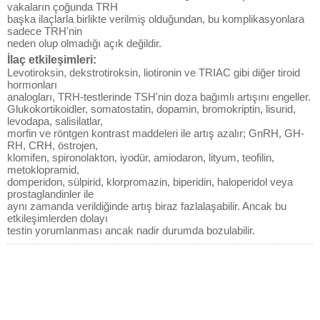
vakaların çoğunda TRH
başka ilaçlarla birlikte verilmiş olduğundan, bu komplikasyonlara
sadece TRH'nin
neden olup olmadığı açık değildir.
İlaç etkileşimleri:
Levotiroksin, dekstrotiroksin, liotironin ve TRIAC gibi diğer tiroid
hormonları
analogları, TRH-testlerinde TSH'nin doza bağımlı artışını engeller.
Glukokortikoidler, somatostatin, dopamin, bromokriptin, lisurid,
levodapa, salisilatlar,
morfin ve röntgen kontrast maddeleri ile artış azalır; GnRH, GH-
RH, CRH, östrojen,
klomifen, spironolakton, iyodür, amiodaron, lityum, teofilin,
metoklopramid,
domperidon, sülpirid, klorpromazin, biperidin, haloperidol veya
prostaglandinler ile
aynı zamanda verildiğinde artış biraz fazlalaşabilir. Ancak bu
etkileşimlerden dolayı
testin yorumlanması ancak nadir durumda bozulabilir.