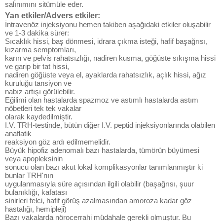
salınımını sitümüle eder.
Yan etkiler/Advers etkiler:
İntravenöz injeksiyonu hemen takiben aşağıdaki etkiler oluşabilir
ve 1-3 dakika sürer:
Sıcaklık hissi, baş dönmesi, idrara çıkma isteği, hafif başağrısı,
kızarma semptomları,
karın ve pelvis rahatsızlığı, nadiren kusma, göğüste sıkışma hissi
ve garip bir tat hissi,
nadiren göğüste veya el, ayaklarda rahatsızlık, açlık hissi, ağız
kuruluğu tansiyon ve
nabız artışı görülebilir.
Eğilimi olan hastalarda spazmoz ve astımlı hastalarda astım
nöbetleri tek tek vakalar
olarak kaydedilmiştir.
I.V. TRH-testinde, bütün diğer I.V. peptid injeksiyonlarında olabilen
anaflatik
reaksiyon göz ardı edilmemelidir.
Büyük hipofiz adenomalı bazı hastalarda, tümörün büyümesi
veya apopleksinin
sonucu olan bazı akut lokal komplikasyonlar tanımlanmıştır ki
bunlar TRH'nın
uygulanmasıyla süre açısından ilgili olabilir (başağrısı, şuur
bulanıklığı, kafatası
sinirleri felci, hafif görüş azalmasından amoroza kadar göz
hastalığı, hemipleji)
Bazı vakalarda nörocerrahi müdahale gerekli olmuştur. Bu