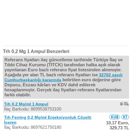
Trh 0,2 Mg 1 Ampul Benzerleri
Referans fiyatları ilaç güncelleme tarihinde Türkiye İlaç ve
Tıbbi Cihaz Kurumu (TITCK) tarafından halka açık olarak
yayınlanan Euro bazlı referans fiyat listesinden alınmıştır.
Aşağıda yer alan TL bazlı referans fiyatları ise
32702 sayılı
belirtilen euro değerine göre
Cumhurbaşkanlığı kararında
Depocu, Eczacı kârları ve KDV dahil edilerek
hesaplanmıştır. Gerçek ilaç fiyatları referans fiyatlarından
farklı olabilir.
0 TL
Trh 0,2 Mg/ml 1 Ampul
İlaç Barkodu: 8699538753100
Trh Ferring 0,2 Mg/ml Enjeksiyonluk Çözelti
İçeren
10,17 Euro,
İlaç Barkodu: 8697621750180
329,73 TL