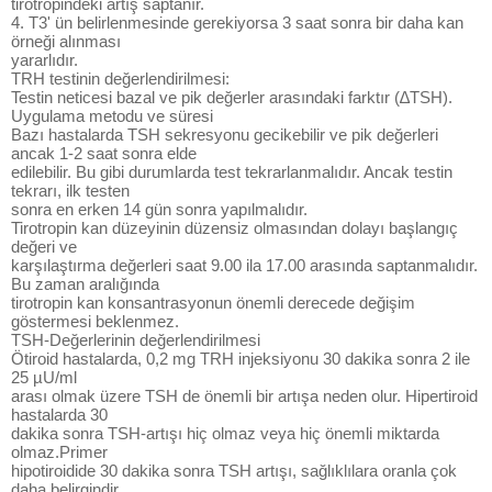
tirotropindeki artış saptanır.
4. T3' ün belirlenmesinde gerekiyorsa 3 saat sonra bir daha kan
örneği alınması
yararlıdır.
TRH testinin değerlendirilmesi:
Testin neticesi bazal ve pik değerler arasındaki farktır (∆TSH).
Uygulama metodu ve süresi
Bazı hastalarda TSH sekresyonu gecikebilir ve pik değerleri
ancak 1-2 saat sonra elde
edilebilir. Bu gibi durumlarda test tekrarlanmalıdır. Ancak testin
tekrarı, ilk testen
sonra en erken 14 gün sonra yapılmalıdır.
Tirotropin kan düzeyinin düzensiz olmasından dolayı başlangıç
değeri ve
karşılaştırma değerleri saat 9.00 ila 17.00 arasında saptanmalıdır.
Bu zaman aralığında
tirotropin kan konsantrasyonun önemli derecede değişim
göstermesi beklenmez.
TSH-Değerlerinin değerlendirilmesi
Ötiroid hastalarda, 0,2 mg TRH injeksiyonu 30 dakika sonra 2 ile
25 µU/ml
arası olmak üzere TSH de önemli bir artışa neden olur. Hipertiroid
hastalarda 30
dakika sonra TSH-artışı hiç olmaz veya hiç önemli miktarda
olmaz.Primer
hipotiroidide 30 dakika sonra TSH artışı, sağlıklılara oranla çok
daha belirgindir