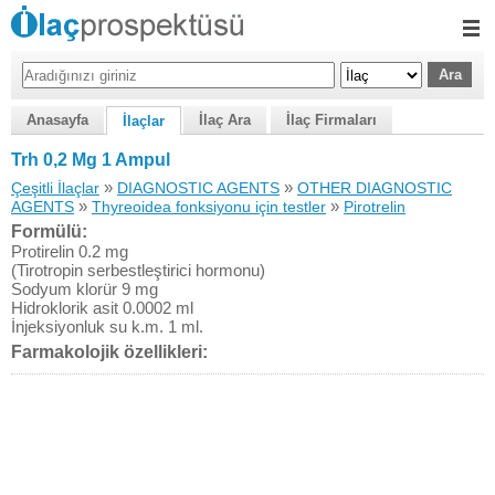
Anasayfa
İlaç Ara
İlaç Firmaları
İlaçlar
Trh 0,2 Mg 1 Ampul
»
»
Çeşitli İlaçlar
DIAGNOSTIC AGENTS
OTHER DIAGNOSTIC
»
»
AGENTS
Thyreoidea fonksiyonu için testler
Pirotrelin
Formülü:
Protirelin 0.2 mg
(Tirotropin serbestleştirici hormonu)
Sodyum klorür 9 mg
Hidroklorik asit 0.0002 ml
İnjeksiyonluk su k.m. 1 ml.
Farmakolojik özellikleri: