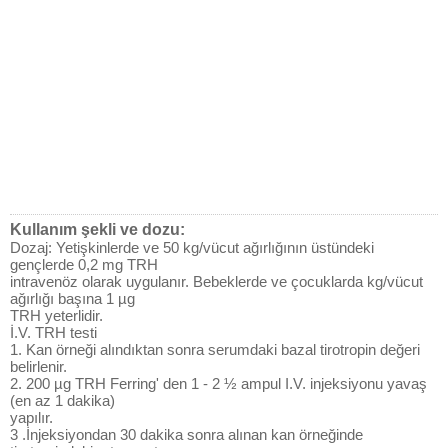
Kullanım şekli ve dozu:
Dozaj: Yetişkinlerde ve 50 kg/vücut ağırlığının üstündeki
gençlerde 0,2 mg TRH
intravenöz olarak uygulanır. Bebeklerde ve çocuklarda kg/vücut
ağırlığı başına 1 µg
TRH yeterlidir.
İ.V. TRH testi
1. Kan örneği alındıktan sonra serumdaki bazal tirotropin değeri
belirlenir.
2. 200 µg TRH Ferring' den 1 - 2 ½ ampul I.V. injeksiyonu yavaş
(en az 1 dakika)
yapılır.
3 .İnjeksiyondan 30 dakika sonra alınan kan örneğinde