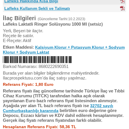
Lafleks Hakkında Kısa Bilgi
Lafleks Kullanım Şekli ve Talimatı
İlaç Bilgileri
(Güncelleme Tarihi:10.2.2023)
Lafleks Laktatli Ringer Solüsyonu 1000 Ml (setsiz)
Yerli, Beşeri bir ilaçtır.
Reçete ile satılır.
E-Reçete: Aktif
Etken Maddesi:
Kalsiyum Klorur + Potasyum Klorur + Sodyum
Klorur + Sodyum Laktat
Barkod Numarası: 8680222690351
Burada yer alan bilgiler bilgilendirme mahiyetindedir.
Ilacprospektusu.com'da ilaç satışı yapılmaz.
Referans Fiyatı: 1,80 Euro
Referans fiyatı ilaç güncelleme tarihinde Türkiye İlaç ve Tıbbi
Cihaz Kurumu (TITCK) tarafından halka açık olarak
yayınlanan Euro bazlı referans fiyat listesinden alınmıştır.
Aşağıda yer alan TL bazlı referans fiyatı ise
32702 sayılı
belirtilen euro değerine göre
Cumhurbaşkanlığı kararında
Depocu, Eczacı kârları ve KDV dahil edilerek hesaplanmıştır.
Gerçek ilaç fiyatı referans fiyatından farklı olabilir.
Hesaplanan Referans Fiyatı: 58,36 TL