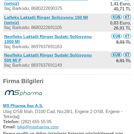
(setsiz)
1,41 Euro,
İlaç Barkodu: 8680222690375
45,71 TL
Lafleks Laktatli Ringer Solüsyonu 150 Ml
(setsiz)
0,83 Euro,
İlaç Barkodu: 8680222691105
26,91 TL
Neofleks Laktatli Ringer Sudaki Solüsyonu
1000 Ml
8,03 TL
İlaç Barkodu: 8697637691163
Neofleks Laktatli Ringer Sudaki Solüsyonu
500 Ml P
6,91 TL
İlaç Barkodu: 8697637691149
Firma Bilgileri
MS Pharma İlaç A.Ş.
Ulaş OSB Mah. D100 Cad. No:28/1, Ergene 2 OSB, Ergene -
Tekirdağ
Telefon:
(282) 655 55 05
Email:
bilgi@mspharma.com
Firma profili ve diğer ürünlerin listesini görüntülemek için