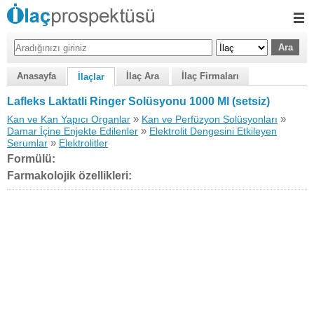
Anasayfa
İlaç Ara
İlaç Firmaları
İlaçlar
Lafleks Laktatli Ringer Solüsyonu 1000 Ml (setsiz)
»
»
Kan ve Kan Yapıcı Organlar
Kan ve Perfüzyon Solüsyonları
»
Damar İçine Enjekte Edilenler
Elektrolit Dengesini Etkileyen
»
Serumlar
Elektrolitler
Formülü:
Farmakolojik özellikleri: