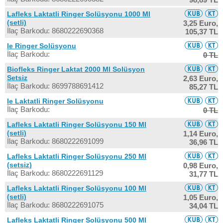
Lafleks Laktatli Ringer Solüsyonu 1000 Ml
(setli)
3,25 Euro,
İlaç Barkodu: 8680222690368
105,37 TL
Ie Ringer Solüsyonu
İlaç Barkodu:
0 TL
Biofleks Ringer Laktat 2000 Ml Solüsyon
Setsiz
2,63 Euro,
İlaç Barkodu: 8699788691412
85,27 TL
Ie Laktatli Ringer Solüsyonu
İlaç Barkodu:
0 TL
Lafleks Laktatli Ringer Solüsyonu 150 Ml
(setli)
1,14 Euro,
İlaç Barkodu: 8680222691099
36,96 TL
Lafleks Laktatli Ringer Solüsyonu 250 Ml
(setsiz)
0,98 Euro,
İlaç Barkodu: 8680222691129
31,77 TL
Lafleks Laktatli Ringer Solüsyonu 100 Ml
(setli)
1,05 Euro,
İlaç Barkodu: 8680222691075
34,04 TL
Lafleks Laktatli Ringer Solüsyonu 500 Ml