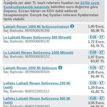
Aşağıda yer alan TL bazlı referans fiyatları ise
32702 sayılı
belirtilen euro değerine göre
Cumhurbaşkanlığı kararında
Depocu, Eczacı kârları ve KDV dahil edilerek
hesaplanmıştır. Gerçek ilaç fiyatları referans fiyatlarından
farklı olabilir.
1,80 Euro,
Laktatli Ringer 1000 Ml Solüsyon(setsiz)
İlaç Barkodu: 8699508690398
58,36 TL
I.e Laktatli Ringer Solüsyonu 500 Ml(setli)
İlaç Barkodu: 8699508690145
1,72 Euro,
55,76 TL
I.e Laktatli Ringer Solüsyonu 1000 Ml(setli)
İlaç Barkodu: 8699508690152
1,97 Euro,
63,87 TL
Laktatli Ringer 1000 Ml Solüsyon
İlaç Barkodu: 8699606690504
2,85 Euro,
92,40 TL
Lafleks Laktatli Ringer Solüsyonu 250 Ml
(setli)
1,29 Euro,
İlaç Barkodu: 8680222691112
41,82 TL
Lafleks Laktatli Ringer Solüsyonu 500 Ml
(setli)
3,05 Euro,
İlaç Barkodu: 8680222690382
98,89 TL