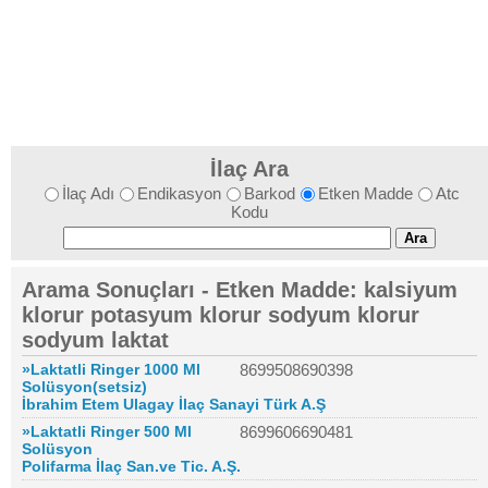
İlaç Ara
İlaç Adı
Endikasyon
Barkod
Etken Madde
Atc
Kodu
Arama Sonuçları - Etken Madde: kalsiyum
klorur potasyum klorur sodyum klorur
sodyum laktat
»Laktatli Ringer 1000 Ml
8699508690398
Solüsyon(setsiz)
İbrahim Etem Ulagay İlaç Sanayi Türk A.Ş
»Laktatli Ringer 500 Ml
8699606690481
Solüsyon
Polifarma İlaç San.ve Tic. A.Ş.