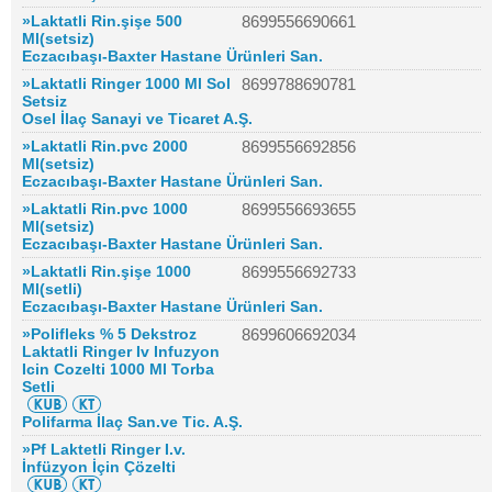
»Laktatli Rin.şişe 500
8699556690661
Ml(setsiz)
Eczacıbaşı-Baxter Hastane Ürünleri San.
»Laktatli Ringer 1000 Ml Sol
8699788690781
Setsiz
Osel İlaç Sanayi ve Ticaret A.Ş.
»Laktatli Rin.pvc 2000
8699556692856
Ml(setsiz)
Eczacıbaşı-Baxter Hastane Ürünleri San.
»Laktatli Rin.pvc 1000
8699556693655
Ml(setsiz)
Eczacıbaşı-Baxter Hastane Ürünleri San.
»Laktatli Rin.şişe 1000
8699556692733
Ml(setli)
Eczacıbaşı-Baxter Hastane Ürünleri San.
»Polifleks % 5 Dekstroz
8699606692034
Laktatli Ringer Iv Infuzyon
Icin Cozelti 1000 Ml Torba
Setli
Polifarma İlaç San.ve Tic. A.Ş.
»Pf Laktetli Ringer I.v.
İnfüzyon İçin Çözelti