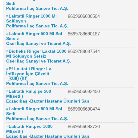
Setli
Polifarma İlaç San.ve Tic. A.Ş.
»Laktatli Ringer 1000 Ml
8699606690504
Solüsyon
Polifarma İlaç San.ve Tic. A.Ş.
»Laktatli Ringer 500 Ml Sol
8699788690187
Setsiz
Osel İlaç Sanayi ve Ticaret A.Ş.
»Biofleks Ringer Laktat 1000
8699788697544
Ml Solüsyon Setsiz
Osel İlaç Sanayi ve Ticaret A.Ş.
»Pf Laktatli Ringer I.v.
İnfüzyon İçin Çözelti
Polifarma İlaç San.ve Tic. A.Ş.
»Laktatli Rin.şişe 500
8699556692450
Ml(setli)
Eczacıbaşı-Baxter Hastane Ürünleri San.
»Laktatli Ringer 500 Ml Sol.
8699606690474
Setli
Polifarma İlaç San.ve Tic. A.Ş.
»Laktatli Rin.pvc 1000
8699556693730
Ml(setli)
Eczacıbaşı-Baxter Hastane Ürünleri San.