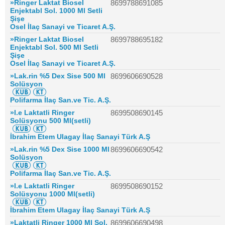
»Ringer Laktat Biosel
8699788691085
Enjektabl Sol. 1000 Ml Setli
Şişe
Osel İlaç Sanayi ve Ticaret A.Ş.
»Ringer Laktat Biosel
8699788695182
Enjektabl Sol. 500 Ml Setli
Şişe
Osel İlaç Sanayi ve Ticaret A.Ş.
»Lak.rin %5 Dex Sise 500 Ml
8699606690528
Solüsyon
Polifarma İlaç San.ve Tic. A.Ş.
»I.e Laktatli Ringer
8699508690145
Solüsyonu 500 Ml(setli)
İbrahim Etem Ulagay İlaç Sanayi Türk A.Ş
»Lak.rin %5 Dex Sise 1000 Ml
8699606690542
Solüsyon
Polifarma İlaç San.ve Tic. A.Ş.
»I.e Laktatli Ringer
8699508690152
Solüsyonu 1000 Ml(setli)
İbrahim Etem Ulagay İlaç Sanayi Türk A.Ş
»Laktatli Ringer 1000 Ml Sol.
8699606690498