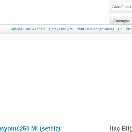
Anasayfa
Alfabetik İlaç Rehberi
Detaylı İlaç Ara
Yeni Listelenilen İlaçlar
En Çok A
üsyonu 250 Ml (setsiz)
İlaç Bil