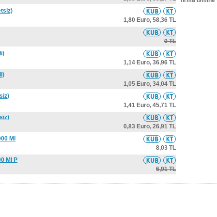
firma ismine 
tsiz)
1,80 Euro,
58,36 TL
0 TL
i)
1,14 Euro,
36,96 TL
i)
1,05 Euro,
34,04 TL
siz)
1,41 Euro,
45,71 TL
siz)
0,83 Euro,
26,91 TL
000 Ml
8,03 TL
00 Ml P
6,91 TL