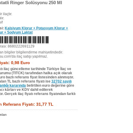
ktatli Ringer Solüsyonu 250 Ml
r ilaçtır.
ır.
if
si:
Kalsiyum Klorur + Potasyum Klorur +
ur + Sodyum Laktat
rası: 8680222691129
n bilgiler bilgilendirme mahiyetindedir.
su.com'da ilaç satışı yapılmaz.
iyatı: 0,98 Euro
tı ilaç güncelleme tarihinde Türkiye İlaç ve
Kurumu (TITCK) tarafından halka açık olarak
ro bazlı referans fiyat listesinden alınmıştır.
lan TL bazlı referans fiyatı ise
32702 sayılı
lığı kararında
belirtilen euro değerine göre
ı kârları ve KDV dahil edilerek
r. Gerçek ilaç fiyatı referans fiyatından farklı
 Referans Fiyatı: 31,77 TL
ları