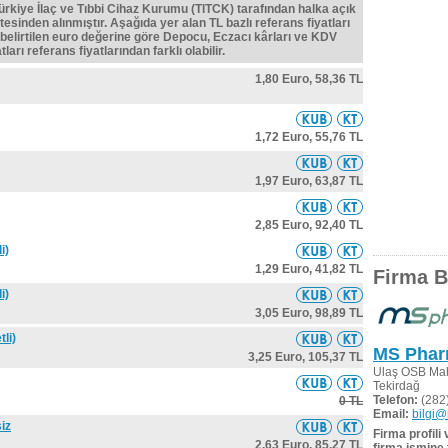
Türkiye İlaç ve Tıbbi Cihaz Kurumu (TITCK) tarafından halka açık
tesinden alınmıştır. Aşağıda yer alan TL bazlı referans fiyatları
belirtilen euro değerine göre Depocu, Eczacı kârları ve KDV
ları referans fiyatlarından farklı olabilir.
1,80 Euro,
58,36 TL
1,72 Euro,
55,76 TL
1,97 Euro,
63,87 TL
2,85 Euro,
92,40 TL
i)
1,29 Euro,
41,82 TL
Firma Bi
i)
3,05 Euro,
98,89 TL
li)
MS Pharm
3,25 Euro,
105,37 TL
Ulaş OSB Mah
Tekirdağ
Telefon:
(282)
0 TL
Email:
bilgi
iz
Firma profili
2,63 Euro,
85,27 TL