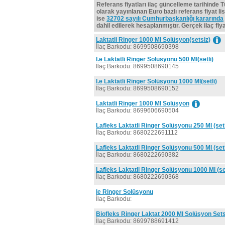
Referans fiyatları ilaç güncelleme tarihinde 
olarak yayınlanan Euro bazlı referans fiyat lis
ise
32702 sayılı Cumhurbaşkanlığı kararında
dahil edilerek hesaplanmıştır. Gerçek ilaç fiyat
Laktatli Ringer 1000 Ml Solüsyon(setsiz)
İlaç Barkodu: 8699508690398
I.e Laktatli Ringer Solüsyonu 500 Ml(setli)
İlaç Barkodu: 8699508690145
I.e Laktatli Ringer Solüsyonu 1000 Ml(setli)
İlaç Barkodu: 8699508690152
Laktatli Ringer 1000 Ml Solüsyon
İlaç Barkodu: 8699606690504
Lafleks Laktatli Ringer Solüsyonu 250 Ml (setl
İlaç Barkodu: 8680222691112
Lafleks Laktatli Ringer Solüsyonu 500 Ml (setl
İlaç Barkodu: 8680222690382
Lafleks Laktatli Ringer Solüsyonu 1000 Ml (set
İlaç Barkodu: 8680222690368
Ie Ringer Solüsyonu
İlaç Barkodu:
Biofleks Ringer Laktat 2000 Ml Solüsyon Sets
İlaç Barkodu: 8699788691412