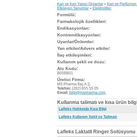
Kan ve Kan Yapıcı Organlar
»
Kan ve Perfüzyon 
Etkileyen Serumlar
»
Elektrolitler
Formülü:
Farmakolojik özellikleri:
Endikasyonları:
Kontrendikasyonları:
Uyarılar/Önlemler:
Yan etkiler/Advers etkiler:
İlaç etkileşimleri:
Kullanım şekli ve dozu:
Atc Kodu:
B05BB01
Üretici Firma:
MS Pharma İlaç A.Ş.
Telefon:
(282) 655 55 05
Email:
bilgi@mspharma.com
Kullanma talimatı ve kısa ürün bilgi
Lafleks Hakkında Kısa Bilgi
Lafleks Kullanım Şekli ve Talimatı
Lafleks Laktatli Ringer Solüsyonu 2