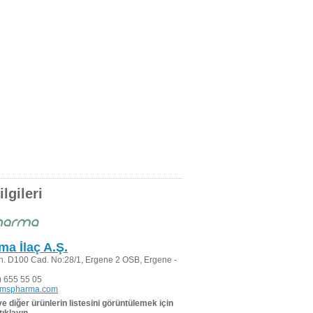
lgileri
a İlaç A.Ş.
. D100 Cad. No:28/1, Ergene 2 OSB, Ergene -
 655 55 05
@mspharma.com
 ve diğer ürünlerin listesini görüntülemek için