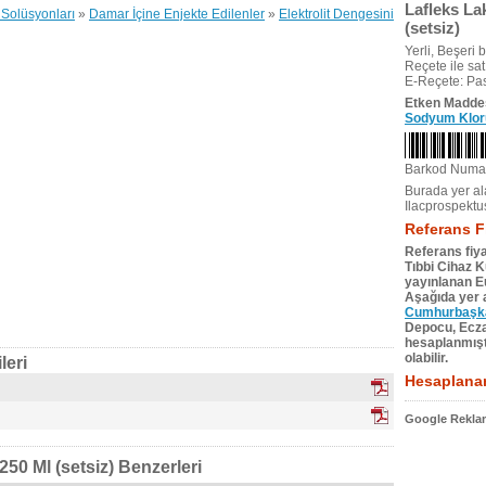
Lafleks La
Solüsyonları
»
Damar İçine Enjekte Edilenler
»
Elektrolit Dengesini
(setsiz)
Yerli, Beşeri bi
Reçete ile satıl
E-Reçete: Pas
Etken Madde
Sodyum Klor
Barkod Numa
Burada yer ala
Ilacprospektu
Referans F
Referans fiya
Tıbbi Cihaz 
yayınlanan Eu
Aşağıda yer a
Cumhurbaşkan
Depocu, Eczac
hesaplanmıştı
olabilir.
leri
Hesaplanan
Google Reklam
50 Ml (setsiz) Benzerleri