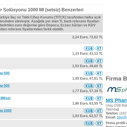
r Solüsyonu 1000 Ml (setsiz) Benzerleri
Türkiye İlaç ve Tıbbi Cihaz Kurumu (TITCK) tarafından halka açık
tesinden alınmıştır. Aşağıda yer alan TL bazlı referans fiyatları
belirtilen euro değerine göre Depocu, Eczacı kârları ve KDV
ları referans fiyatlarından farklı olabilir.
2,24 Euro,
72,62 TL
1,33 Euro,
43,12 TL
1,53 Euro,
49,60 TL
nu 500
Firma Bi
1,45 Euro,
47,01 TL
nu 500
1,77 Euro,
57,39 TL
 Ml(set
MS Pharm
1,96 Euro,
63,55 TL
Ulaş OSB Mah
Tekirdağ
nu 1000
Telefon:
(282)
1,93 Euro,
62,57 TL
Email:
bilgi
Firma profili