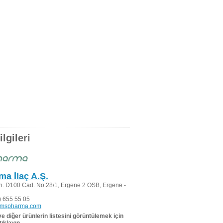
lgileri
a İlaç A.Ş.
. D100 Cad. No:28/1, Ergene 2 OSB, Ergene -
 655 55 05
@mspharma.com
 ve diğer ürünlerin listesini görüntülemek için