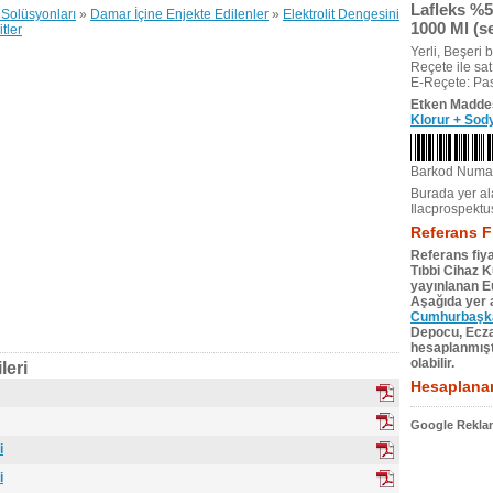
Lafleks %5
Solüsyonları
»
Damar İçine Enjekte Edilenler
»
Elektrolit Dengesini
1000 Ml (se
tler
Yerli, Beşeri bi
Reçete ile satıl
E-Reçete: Pas
Etken Madde
Klorur + Sod
Barkod Numa
Burada yer ala
Ilacprospektu
Referans F
Referans fiya
Tıbbi Cihaz 
yayınlanan Eu
Aşağıda yer a
Cumhurbaşkan
Depocu, Eczac
hesaplanmıştı
olabilir.
leri
Hesaplanan
Google Reklam
i
i