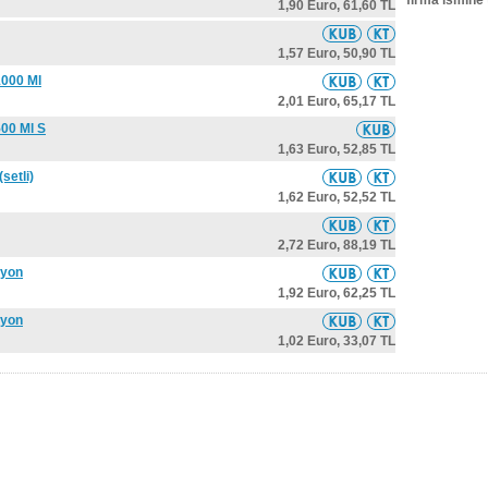
firma ismine 
1,90 Euro,
61,60 TL
1,57 Euro,
50,90 TL
1000 Ml
2,01 Euro,
65,17 TL
500 Ml S
1,63 Euro,
52,85 TL
setli)
1,62 Euro,
52,52 TL
2,72 Euro,
88,19 TL
zyon
1,92 Euro,
62,25 TL
zyon
1,02 Euro,
33,07 TL