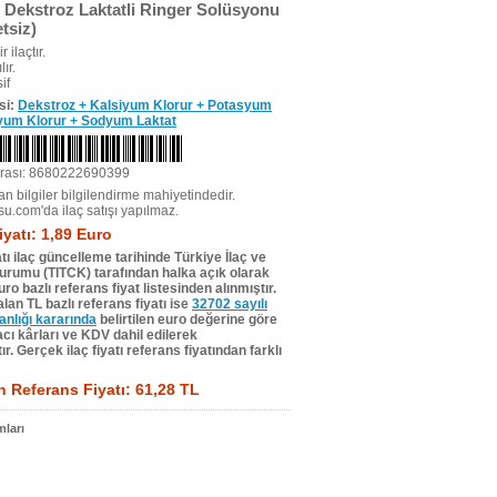
 Dekstroz Laktatli Ringer Solüsyonu
tsiz)
r ilaçtır.
ır.
if
si:
Dekstroz + Kalsiyum Klorur + Potasyum
yum Klorur + Sodyum Laktat
rası: 8680222690399
n bilgiler bilgilendirme mahiyetindedir.
su.com'da ilaç satışı yapılmaz.
iyatı: 1,89 Euro
tı ilaç güncelleme tarihinde Türkiye İlaç ve
Kurumu (TITCK) tarafından halka açık olarak
ro bazlı referans fiyat listesinden alınmıştır.
lan TL bazlı referans fiyatı ise
32702 sayılı
lığı kararında
belirtilen euro değerine göre
ı kârları ve KDV dahil edilerek
r. Gerçek ilaç fiyatı referans fiyatından farklı
 Referans Fiyatı: 61,28 TL
ları