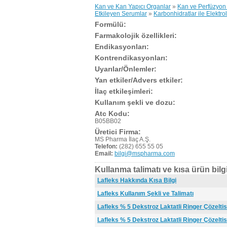
Kan ve Kan Yapıcı Organlar
»
Kan ve Perfüzyon 
Etkileyen Serumlar
»
Karbonhidratlar ile Elektroli
Formülü:
Farmakolojik özellikleri:
Endikasyonları:
Kontrendikasyonları:
Uyarılar/Önlemler:
Yan etkiler/Advers etkiler:
İlaç etkileşimleri:
Kullanım şekli ve dozu:
Atc Kodu:
B05BB02
Üretici Firma:
MS Pharma İlaç A.Ş.
Telefon:
(282) 655 55 05
Email:
bilgi@mspharma.com
Kullanma talimatı ve kısa ürün bilgi
Lafleks Hakkında Kısa Bilgi
Lafleks Kullanım Şekli ve Talimatı
Lafleks % 5 Dekstroz Laktatli Ringer Çözeltis
Lafleks % 5 Dekstroz Laktatli Ringer Çözeltis