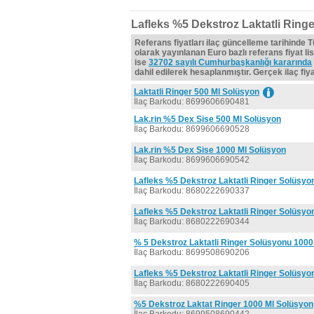
Lafleks %5 Dekstroz Laktatli Ringe
Referans fiyatları ilaç güncelleme tarihinde 
olarak yayınlanan Euro bazlı referans fiyat lis
ise
32702 sayılı Cumhurbaşkanlığı kararında
dahil edilerek hesaplanmıştır. Gerçek ilaç fiyat
Laktatli Ringer 500 Ml Solüsyon
İlaç Barkodu: 8699606690481
Lak.rin %5 Dex Sise 500 Ml Solüsyon
İlaç Barkodu: 8699606690528
Lak.rin %5 Dex Sise 1000 Ml Solüsyon
İlaç Barkodu: 8699606690542
Lafleks %5 Dekstroz Laktatli Ringer Solüsyo
İlaç Barkodu: 8680222690337
Lafleks %5 Dekstroz Laktatli Ringer Solüsyo
İlaç Barkodu: 8680222690344
% 5 Dekstroz Laktatli Ringer Solüsyonu 1000
İlaç Barkodu: 8699508690206
Lafleks %5 Dekstroz Laktatli Ringer Solüsyo
İlaç Barkodu: 8680222690405
%5 Dekstroz Laktat Ringer 1000 Ml Solüsyon