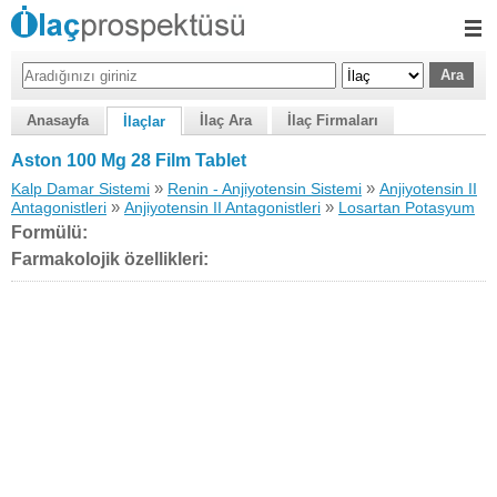
Anasayfa
İlaç Ara
İlaç Firmaları
İlaçlar
Aston 100 Mg 28 Film Tablet
»
»
Kalp Damar Sistemi
Renin - Anjiyotensin Sistemi
Anjiyotensin II
»
»
Antagonistleri
Anjiyotensin II Antagonistleri
Losartan Potasyum
Formülü:
Farmakolojik özellikleri: