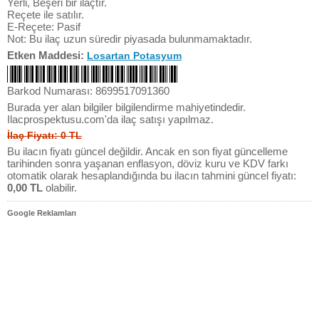
Yerli, Beşeri bir ilaçtır.
Reçete ile satılır.
E-Reçete: Pasif
Not: Bu ilaç uzun süredir piyasada bulunmamaktadır.
Etken Maddesi:
Losartan Potasyum
Barkod Numarası: 8699517091360
Burada yer alan bilgiler bilgilendirme mahiyetindedir.
Ilacprospektusu.com'da ilaç satışı yapılmaz.
İlaç Fiyatı: 0 TL
Bu ilacın fiyatı güncel değildir. Ancak en son fiyat güncelleme
tarihinden sonra yaşanan enflasyon, döviz kuru ve KDV farkı
otomatik olarak hesaplandığında bu ilacın tahmini güncel fiyatı:
0,00 TL
olabilir.
Google Reklamları