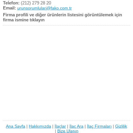
Telefon:
(212) 279 28 20
Email:
urunsorumlulari@fako.com.tr
Firma profili ve diğer ürünlerin listesini görüntülemek için
firma ismine tıklayın
Ana Sayfa
|
Hakkımızda
|
İlaçlar
|
İlaç Ara
|
İlaç Firmaları
|
Gizlilik
|
Bize Ulaşın