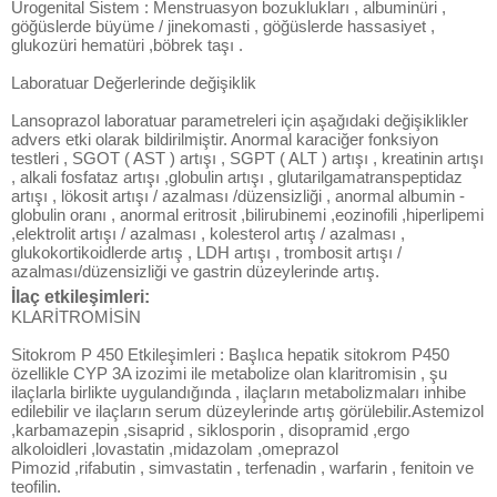
Ürogenital Sistem : Menstruasyon bozuklukları , albuminüri ,
göğüslerde büyüme / jinekomasti , göğüslerde hassasiyet ,
glukozüri hematüri ,böbrek taşı .
Laboratuar Değerlerinde değişiklik
Lansoprazol laboratuar parametreleri için aşağıdaki değişiklikler
advers etki olarak bildirilmiştir. Anormal karaciğer fonksiyon
testleri , SGOT ( AST ) artışı , SGPT ( ALT ) artışı , kreatinin artışı
, alkali fosfataz artışı ,globulin artışı , glutarilgamatranspeptidaz
artışı , lökosit artışı / azalması /düzensizliği , anormal albumin -
globulin oranı , anormal eritrosit ,bilirubinemi ,eozinofili ,hiperlipemi
,elektrolit artışı / azalması , kolesterol artış / azalması ,
glukokortikoidlerde artış , LDH artışı , trombosit artışı /
azalması/düzensizliği ve gastrin düzeylerinde artış.
İlaç etkileşimleri:
KLARİTROMİSİN
Sitokrom P 450 Etkileşimleri : Başlıca hepatik sitokrom P450
özellikle CYP 3A izozimi ile metabolize olan klaritromisin , şu
ilaçlarla birlikte uygulandığında , ilaçların metabolizmaları inhibe
edilebilir ve ilaçların serum düzeylerinde artış görülebilir.Astemizol
,karbamazepin ,sisaprid , siklosporin , disopramid ,ergo
alkoloidleri ,lovastatin ,midazolam ,omeprazol
Pimozid ,rifabutin , simvastatin , terfenadin , warfarin , fenitoin ve
teofilin.