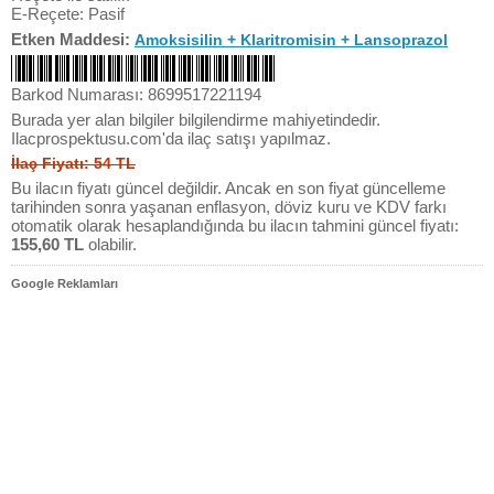
E-Reçete: Pasif
Etken Maddesi:
Amoksisilin + Klaritromisin + Lansoprazol
Barkod Numarası: 8699517221194
Burada yer alan bilgiler bilgilendirme mahiyetindedir.
Ilacprospektusu.com'da ilaç satışı yapılmaz.
İlaç Fiyatı: 54 TL
Bu ilacın fiyatı güncel değildir. Ancak en son fiyat güncelleme
tarihinden sonra yaşanan enflasyon, döviz kuru ve KDV farkı
otomatik olarak hesaplandığında bu ilacın tahmini güncel fiyatı:
155,60 TL
olabilir.
Google Reklamları