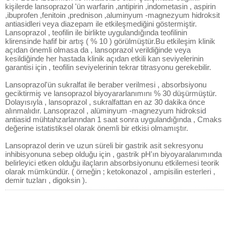
kişilerde lansoprazol 'ün warfarin ,antipirin ,indometasin , aspirin
,ibuprofen ,fenitoin ,prednison ,aluminyum -magnezyum hidroksit
antiasidleri veya diazepam ile etkileşmediğini göstermiştir.
Lansoprazol , teofilin ile birlikte uygulandığında teofilinin
klirensinde hafif bir artış ( % 10 ) görülmüştür.Bu etkileşim klinik
açıdan önemli olmasa da , lansoprazol verildiğinde veya
kesildiğinde her hastada klinik açıdan etkili kan seviyelerinin
garantisi için , teofilin seviyelerinin tekrar titrasyonu gerekebilir.
Lansoprazol'ün sukralfat ile beraber verilmesi , absorbsiyonu
geciktirmiş ve lansoprazol biyoyararlanımını % 30 düşürmüştür.
Dolayısıyla , lansoprazol , sukralfattan en az 30 dakika önce
alınmalıdır. Lansoprazol , alüminyum -magnezyum hidroksid
antiasid mühtahzarlarından 1 saat sonra uygulandığında , Cmaks
değerine istatistiksel olarak önemli bir etkisi olmamıştır.
Lansoprazol derin ve uzun süreli bir gastrik asit sekresyonu
inhibisyonuna sebep olduğu için , gastrik pH'ın biyoyaralanımında
belirleyici etken olduğu ilaçların absorbsiyonunu etkilemesi teorik
olarak mümkündür. ( örneğin ; ketokonazol , ampisilin esterleri ,
demir tuzları , digoksin ).