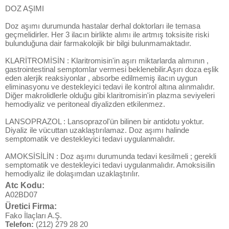
DOZ AŞIMI
Doz aşımı durumunda hastalar derhal doktorları ile temasa
geçmelidirler. Her 3 ilacın birlikte alımı ile artmış toksisite riski
bulunduğuna dair farmakolojik bir bilgi bulunmamaktadır.
KLARİTROMİSİN : Klaritromisin'in aşırı miktarlarda alımının ,
gastrointestinal semptomlar vermesi beklenebilir.Aşırı doza eşlik
eden alerjik reaksiyonlar , absorbe edilmemiş ilacın uygun
eliminasyonu ve destekleyici tedavi ile kontrol altına alınmalıdır.
Diğer makrolidlerle olduğu gibi klaritromisin'in plazma seviyeleri
hemodiyaliz ve peritoneal diyalizden etkilenmez.
LANSOPRAZOL : Lansoprazol'ün bilinen bir antidotu yoktur.
Diyaliz ile vücuttan uzaklaştırılamaz. Doz aşımı halinde
semptomatik ve destekleyici tedavi uygulanmalıdır.
AMOKSİSİLİN : Doz aşımı durumunda tedavi kesilmeli ; gerekli
semptomatik ve destekleyici tedavi uygulanmalıdır. Amoksisilin
hemodiyaliz ile dolaşımdan uzaklaştırılır.
Atc Kodu:
A02BD07
Üretici Firma:
Fako İlaçları A.Ş.
Telefon:
(212) 279 28 20