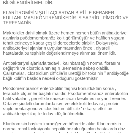
BİLGİLENDİRİLMELİDİR.
KLARİTROMİSİN ŞU İLAÇLARDAN BİRİ İLE BERABER
KULLANILMASI KONTRENDİKEDİR. SİSAPRİD , PİMOZİD VE
TERFENADİN.
Makrolidler dahil olmak üzere hemen hemen bütün antibakteriyel
ajanlarla psödomembranöz kolit görülmüştür ve hafiften yaşamı
tehdit edinceye kadar çeşitli derecelerde olabilir. Dolayısıyla
antibakteriyel ajanların uygulanmasından önce , diyareli
hastalarda bu teşhisin değerlendirmeye alınması önemlidir.
Antibakteriyel ajanlarla tedavi , kalınbarsağın normal florasını
değiştirir ve clostridia'nın aşırı üremesine sebep olabilir.
Çalışmalar , clostridium difficile'in ürettiği bir toksinin " antibiyotiğe
bağlı kolit"in başlıca nedeni olduğunu göstermiştir.
Psödomembranöz enterokolitin teşhisi konulduktan sonra ,
terapötik ölçümler başlatılmalıdır. Psödomembranöz enterokolitin
hafif vakaları , genellikle sadece ilacın kesilmesine yanıt verirler.
Orta ve şiddetli durumlarda sıvı ve elektrolit tedavisi , protein
suplementasyonu ve clostridium difficile ' e karşı etkili bir
antibakteriyel ilaç ile tedavi düşünülmelidir.
Klaritromisin başlıca karaciğer ve böbrekle atılır. Klaritromisin
normal renal fonksiyonlu hepatik bozukluğu olan hastalarda doz