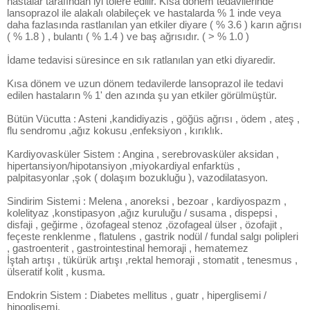
hastalar tarafından iyi tolere edilir. Kısa dönem tedavilerinde
lansoprazol ile alakalı olabileçek ve hastalarda % 1 inde veya
daha fazlasında rastlanılan yan etkiler diyare ( % 3.6 ) karın ağrısı
( % 1.8 ) , bulantı ( % 1.4 ) ve baş ağrısıdır. ( > % 1.0 )
İdame tedavisi süresince en sık ratlanılan yan etki diyaredir.
Kısa dönem ve uzun dönem tedavilerde lansoprazol ile tedavi
edilen hastaların % 1' den azında şu yan etkiler görülmüştür.
Bütün Vücutta : Asteni ,kandidiyazis , göğüs ağrısı , ödem , ateş ,
flu sendromu ,ağız kokusu ,enfeksiyon , kırıklık.
Kardiyovasküler Sistem : Angina , serebrovasküler aksidan ,
hipertansiyon/hipotansiyon ,miyokardiyal enfarktüs ,
palpitasyonlar ,şok ( dolaşım bozukluğu ), vazodilatasyon.
Sindirim Sistemi : Melena , anoreksi , bezoar , kardiyospazm ,
kolelityaz ,konstipasyon ,ağız kuruluğu / susama , dispepsi ,
disfaji , geğirme , özofageal stenoz ,özofageal ülser , özofajit ,
feçeste renklenme , flatulens , gastrik nodül / fundal salgı polipleri
, gastroenterit , gastrointestinal hemoraji , hematemez
İştah artışı , tükürük artışı ,rektal hemoraji , stomatit , tenesmus ,
ülseratif kolit , kusma.
Endokrin Sistem : Diabetes mellitus , guatr , hiperglisemi /
hipoglisemi.