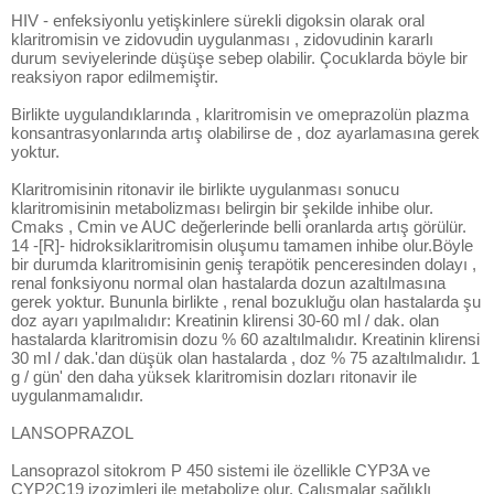
HIV - enfeksiyonlu yetişkinlere sürekli digoksin olarak oral
klaritromisin ve zidovudin uygulanması , zidovudinin kararlı
durum seviyelerinde düşüşe sebep olabilir. Çocuklarda böyle bir
reaksiyon rapor edilmemiştir.
Birlikte uygulandıklarında , klaritromisin ve omeprazolün plazma
konsantrasyonlarında artış olabilirse de , doz ayarlamasına gerek
yoktur.
Klaritromisinin ritonavir ile birlikte uygulanması sonucu
klaritromisinin metabolizması belirgin bir şekilde inhibe olur.
Cmaks , Cmin ve AUC değerlerinde belli oranlarda artış görülür.
14 -[R]- hidroksiklaritromisin oluşumu tamamen inhibe olur.Böyle
bir durumda klaritromisinin geniş terapötik penceresinden dolayı ,
renal fonksiyonu normal olan hastalarda dozun azaltılmasına
gerek yoktur. Bununla birlikte , renal bozukluğu olan hastalarda şu
doz ayarı yapılmalıdır: Kreatinin klirensi 30-60 ml / dak. olan
hastalarda klaritromisin dozu % 60 azaltılmalıdır. Kreatinin klirensi
30 ml / dak.'dan düşük olan hastalarda , doz % 75 azaltılmalıdır. 1
g / gün' den daha yüksek klaritromisin dozları ritonavir ile
uygulanmamalıdır.
LANSOPRAZOL
Lansoprazol sitokrom P 450 sistemi ile özellikle CYP3A ve
CYP2C19 izozimleri ile metabolize olur. Çalışmalar sağlıklı