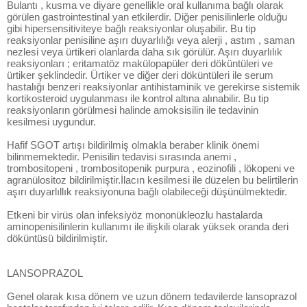
Bulantı , kusma ve diyare genellikle oral kullanıma bağlı olarak
görülen gastrointestinal yan etkilerdir. Diğer penisilinlerle olduğu
gibi hipersensitiviteye bağlı reaksiyonlar oluşabilir. Bu tip
reaksiyonlar penisiline aşırı duyarlılığı veya alerji , astım , saman
nezlesi veya ürtikeri olanlarda daha sık görülür. Aşırı duyarlılık
reaksiyonları ; eritamatöz makülopapüler deri döküntüleri ve
ürtiker şeklindedir. Ürtiker ve diğer deri döküntüleri ile serum
hastalığı benzeri reaksiyonlar antihistaminik ve gerekirse sistemik
kortikosteroid uygulanması ile kontrol altına alınabilir. Bu tip
reaksiyonların görülmesi halinde amoksisilin ile tedavinin
kesilmesi uygundur.
Hafif SGOT artışı bildirilmiş olmakla beraber klinik önemi
bilinmemektedir. Penisilin tedavisi sırasında anemi ,
trombositopeni , trombositopenik purpura , eozinofili , lökopeni ve
agranülositoz bildirilmiştir.İlacın kesilmesi ile düzelen bu belirtilerin
aşırı duyarlıllık reaksiyonuna bağlı olabileceği düşünülmektedir.
Etkeni bir virüs olan infeksiyöz mononükleozlu hastalarda
aminopenisilinlerin kullanımı ile ilişkili olarak yüksek oranda deri
döküntüsü bildirilmiştir.
LANSOPRAZOL
Genel olarak kısa dönem ve uzun dönem tedavilerde lansoprazol