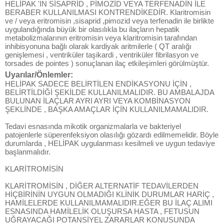
HELİPAK 'IN SİSAPRİD , PİMOZİD VEYA TERFENADİN İLE
BERABER KULLANILMASI KONTRENDİKEDİR. Klaritromisin
ve / veya eritromisin ,sisaprid ,pimozid veya terfenadin ile birlikte
uygulandığında büyük bir olasılıkla bu ilaçların hepatik
metabolizmalarının eritromisin veya klaritromisin tarafından
inhibisyonuna bağlı olarak kardiyak aritmilerle ( QT aralığı
genişlemesi , ventriküler taşikardi , ventriküler fibrilasyon ve
torsades de pointes ) sonuçlanan ilaç etkileşimleri görülmüştür.
Uyarılar/Önlemler:
HELİPAK SADECE BELİRTİLEN ENDİKASYONU İÇİN ,
BELİRTİLDİĞİ ŞEKİLDE KULLANILMALIDIR. BU AMBALAJDA
BULUNAN İLAÇLAR AYRI AYRI VEYA KOMBİNASYON
ŞEKLİNDE , BAŞKA AMAÇLAR İÇİN KULLANILMAMALIDIR.
Tedavi esnasında mikotik organizmalarla ve bakteriyel
patojenlerle süperenfeksiyon olasılığı gözardı edilmemelidir. Böyle
durumlarda , HELİPAK uygulanması kesilmeli ve uygun tedaviye
başlanmalıdır.
KLARİTROMİSİN
KLARİTROMİSİN , DİĞER ALTERNATİF TEDAVİLERDEN
HİÇBİRİNİN UYGUN OLMADIĞI KLİNİK DURUMLAR HARİÇ ,
HAMİLELERDE KULLANILMAMALIDIR.EĞER BU İLAÇ ALIMI
ESNASINDA HAMİLELİK OLUŞURSA HASTA , FETUSUN
UĞRAYACAĞI POTANSİYEL ZARARLAR KONUSUNDA