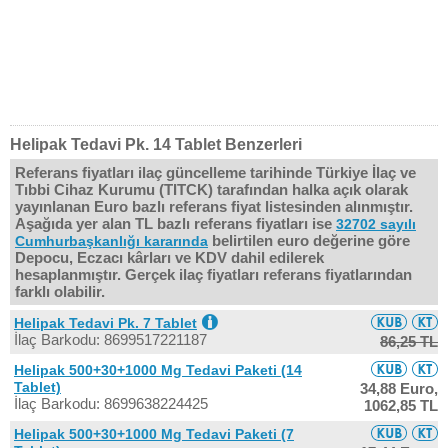
Helipak Tedavi Pk. 14 Tablet Benzerleri
Referans fiyatları ilaç güncelleme tarihinde Türkiye İlaç ve
Tıbbi Cihaz Kurumu (TITCK) tarafından halka açık olarak
yayınlanan Euro bazlı referans fiyat listesinden alınmıştır.
Aşağıda yer alan TL bazlı referans fiyatları ise
32702 sayılı
belirtilen euro değerine göre
Cumhurbaşkanlığı kararında
Depocu, Eczacı kârları ve KDV dahil edilerek
hesaplanmıştır. Gerçek ilaç fiyatları referans fiyatlarından
farklı olabilir.
Helipak Tedavi Pk. 7 Tablet
İlaç Barkodu: 8699517221187
86,25 TL
Helipak 500+30+1000 Mg Tedavi Paketi (14
Tablet)
34,88 Euro,
İlaç Barkodu: 8699638224425
1062,85 TL
Helipak 500+30+1000 Mg Tedavi Paketi (7