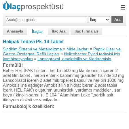
Anasayfa
İlaç Ara
İlaç Firmaları
İlaçlar
Helipak Tedavi Pk. 14 Tablet
»
»
Sindirim Sistemi ve Metabolizma
Mide İlaçları
Peptik Ülser ve
»
Gastro-Özofageal Reflü İlaçları
Helicobacter Pylori tedavisi için
»
kombinasyonları
Lansoprazol, amoksisilin ve Klaritromisin
Formülü:
Beher HELİPAK blisteri ; her biri 500 mg klaritromisin içeren 2
adet film tablet , herbiri enterik kaplanmış granüller halinde 30 mg
Lansoprazol içeren 2 adet mikropellet kapsül ve her biri 1000 mg
Amoksisiline eşdeğer Amoksisilin trihidrat içeren 2 adet tablet
içerir. HELİPAK'ı oluşturan ürünlerdeki yardımcı maddeler , sarı
boya ( kinolin sarısı ) , E 104 " Aluminium Lake ",sorbik asit ,
titanyum dioksit ve vanilyadır.
Farmakolojik özellikleri: