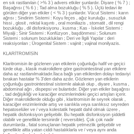
en sık rastlanılan ( >% 3 ) advers etkiler şunlardır. Diyare ( % 7 ) ;
Başağrısı ( % 6 ) ; Tad alma bozukluğu ( % 5 ). Üçlü tedavi ile
görülen diğer yan etkiler ( < % 3 ) şunlardır. Vücut Sistemi : karın
ağrısı ; Sindirim Sistemi : Koyu feçes , ağız kuruluğu , susuzluk
hissi , glosit , rektal kaşıntı , oral moniliazis , stomatit , dil rengi
bozukluğu , dil disfonksiyonu , kusma ; Kas - İskelet Sistemi :
Miyalji ; Sinir Sistemi : Konfüzyon , başdönmesi ; Solunum
Sistemi : solunum bozuklukları ; Deri ve İlgili Yapılar : deri
reaksiyonları ; Ürogenital Sistem : vajinit ; vajinal monilyazis.
KLARİTROMİSİN
Klaritromisin ile gözlenen yan etkilerin çoğunluğu hafif ve geçici
türde olup , klasik makrolidlere göre gastrointestinal yan etkilere
daha az rastlanılmaktadır.İlaca bağlı yan etkilerden dolayı tedaviyi
bırakan hastalar % 3'den daha azdır. Gözlenen yan etkilerin
çoğunluğu gastrointestinal sistemle alakalı olup , diyare , kusma ,
abdominal ağrı , dispepsi ve bulantıdır. Diğer yan etkiler başağrısı
, tad değişikliği ve karaciğer enzimlerindeki geçici artışları içerir.
Diğer makrolidlerde olduğu gibi , klaritromisin ile seyrek olarak ,
karaciğer enzimlerinde artış ve sarılıkla veya sarılıksız seyreden
hepatoselüler ve / veya kolestatik hepatit dahil olmak üzere ,
hepatik disfonksiyon gelişebilir. Bu hepatik disfonksiyon şiddetli
olabilir ve genellikle tersinirdir ( reversible). Çok çok nadir
durumlarda , fatal sonuçlanan hepatik yetmezlik gelişebilir ve
genellikle altta yatan ciddi hastalıklarla ve / veya aynı anda