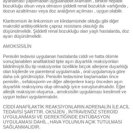
ayarlaması yapılmadan uygulanabilir.Mamafih , birlikte hepatik
bozukluğu olsun veya olmasın şiddetli renal bozukluk varlığında ,
dozun azaltılması veya doz aralığının açılması , uygun olabilir.
Klaritromisin ile linkomisin ve klindamisinde olduğu gibi diğer
makrolid antibiyotiklerle çapraz resistans olasılığı da
düşünülmelidir. Şiddetli renal bozukluğu olan yaşlı hastalarda, doz
ayarı düşürülmelidir.
AMOKSİSİLİN
Penisilin tedavisi uygulanan hastalarda ciddi ve hatta ölümle
sonuçlanabilen anafilaktoid tipte aşırı duyarlılık reaksiyonları
bildirilmiştir.Bu tip reaksiyonlar özellikle birçok allerjene duyarlılığı
olan kişilerde ve parenteral uygulamada , oral uygulamaya göre
daha sık görülmüştür. Penisilin tedavisine başlamadan önce
penisilin , sefalosporin ve diğer allerjenlere karşı önceden aşırı
duyarlılık reaksiyonu olup olmadığı iyice soruşturulmalıdır. Eğer
allerjik reaksiyon oluşursa , amoksisilin uygulaması kesilmeli ve
uygun tedavi uygulanmalıdır.
CİDDİ ANAFİLAKTİK REAKSİYONLARIN ADRENALİN İLE ACİL
TEDAVİSİ ŞARTTIR. OKSİJEN , İNTRAVENÖZ STEROİD
UYGULANMASI VE GEREKTİĞİNDE ENTÜBASYON
UYGULAMASI DAHİL , HAVA YOLUNUN AÇIK TUTULMASI
SAĞLANMALIDIR.