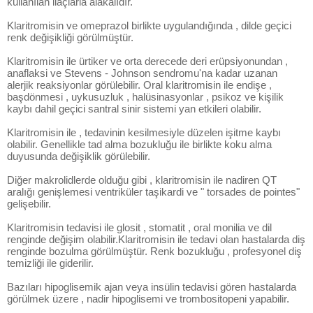
kullanılan ilaçlarla alakalıdır.
Klaritromisin ve omeprazol birlikte uygulandığında , dilde geçici
renk değişikliği görülmüştür.
Klaritromisin ile ürtiker ve orta derecede deri erüpsiyonundan ,
anaflaksi ve Stevens - Johnson sendromu'na kadar uzanan
alerjik reaksiyonlar görülebilir. Oral klaritromisin ile endişe ,
başdönmesi , uykusuzluk , halüsinasyonlar , psikoz ve kişilik
kaybı dahil geçici santral sinir sistemi yan etkileri olabilir.
Klaritromisin ile , tedavinin kesilmesiyle düzelen işitme kaybı
olabilir. Genellikle tad alma bozukluğu ile birlikte koku alma
duyusunda değişiklik görülebilir.
Diğer makrolidlerde olduğu gibi , klaritromisin ile nadiren QT
aralığı genişlemesi ventriküler taşikardi ve " torsades de pointes"
gelişebilir.
Klaritromisin tedavisi ile glosit , stomatit , oral monilia ve dil
renginde değişim olabilir.Klaritromisin ile tedavi olan hastalarda diş
renginde bozulma görülmüştür. Renk bozukluğu , profesyonel diş
temizliği ile giderilir.
Bazıları hipoglisemik ajan veya insülin tedavisi gören hastalarda
görülmek üzere , nadir hipoglisemi ve trombositopeni yapabilir.