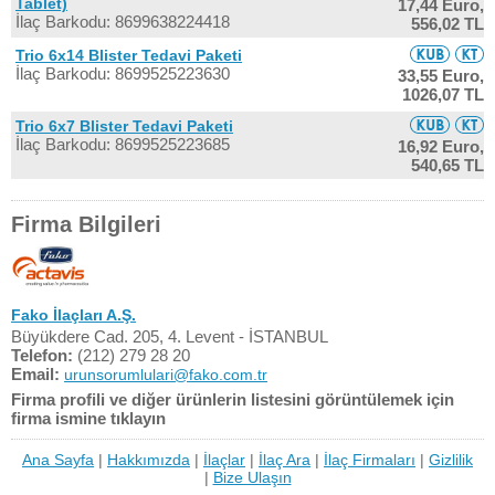
Tablet)
17,44 Euro,
İlaç Barkodu: 8699638224418
556,02 TL
Trio 6x14 Blister Tedavi Paketi
İlaç Barkodu: 8699525223630
33,55 Euro,
1026,07 TL
Trio 6x7 Blister Tedavi Paketi
İlaç Barkodu: 8699525223685
16,92 Euro,
540,65 TL
Firma Bilgileri
Fako İlaçları A.Ş.
Büyükdere Cad. 205, 4. Levent - İSTANBUL
Telefon:
(212) 279 28 20
Email:
urunsorumlulari@fako.com.tr
Firma profili ve diğer ürünlerin listesini görüntülemek için
firma ismine tıklayın
Ana Sayfa
|
Hakkımızda
|
İlaçlar
|
İlaç Ara
|
İlaç Firmaları
|
Gizlilik
|
Bize Ulaşın