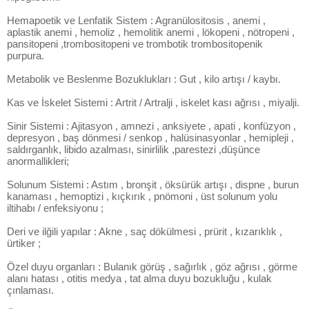
Hemapoetik ve Lenfatik Sistem : Agranülositosis , anemi ,
aplastik anemi , hemoliz , hemolitik anemi , lökopeni , nötropeni ,
pansitopeni ,trombositopeni ve trombotik trombositopenik
purpura.
Metabolik ve Beslenme Bozuklukları : Gut , kilo artışı / kaybı.
Kas ve İskelet Sistemi : Artrit / Artralji , iskelet kası ağrısı , miyalji.
Sinir Sistemi : Ajitasyon , amnezi , anksiyete , apati , konfüzyon ,
depresyon , baş dönmesi / senkop , halüsinasyonlar , hemipleji ,
saldırganlık, libido azalması, sinirlilik ,parestezi ,düşünce
anormallikleri;
Solunum Sistemi : Astım , bronşit , öksürük artışı , dispne , burun
kanaması , hemoptizi , kıçkırık , pnömoni , üst solunum yolu
iltihabı / enfeksiyonu ;
Deri ve ilğili yapılar : Akne , saç dökülmesi , prürit , kızarıklık ,
ürtiker ;
Özel duyu organları : Bulanık görüş , sağırlık , göz ağrısı , görme
alanı hatası , otitis medya , tat alma duyu bozukluğu , kulak
çınlaması.