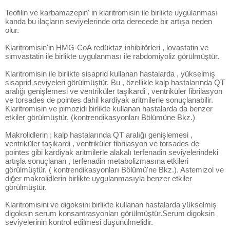
Teofilin ve karbamazepin' in klaritromisin ile birlikte uygulanması
kanda bu ilaçların seviyelerinde orta derecede bir artışa neden
olur.
Klaritromisin'in HMG-CoA redüktaz inhibitörleri , lovastatin ve
simvastatin ile birlikte uygulanması ile rabdomiyoliz görülmüştür.
Klaritromisin ile birlikte sisaprid kullanan hastalarda , yükselmiş
sisaprid seviyeleri görülmüştür. Bu , özellikle kalp hastalarında QT
aralığı genişlemesi ve ventriküler taşikardi , ventriküler fibrilasyon
ve torsades de pointes dahil kardiyak aritmilerle sonuçlanabilir.
Klaritromisin ve pimozidi birlikte kullanan hastalarda da benzer
etkiler görülmüştür. (kontrendikasyonları Bölümüne Bkz.)
Makrolidlerin ; kalp hastalarında QT aralığı genişlemesi ,
ventriküler taşikardi , ventriküler fibrilasyon ve torsades de
pointes gibi kardiyak aritmilerle alakalı terfenadin seviyelerindeki
artışla sonuçlanan , terfenadin metabolizmasına etkileri
görülmüştür. ( kontrendikasyonları Bölümü'ne Bkz.). Astemizol ve
diğer makrolidlerin birlikte uygulanmasıyla benzer etkiler
görülmüştür.
Klaritromisini ve digoksini birlikte kullanan hastalarda yükselmiş
digoksin serum konsantrasyonları görülmüştür.Serum digoksin
seviyelerinin kontrol edilmesi düşünülmelidir.