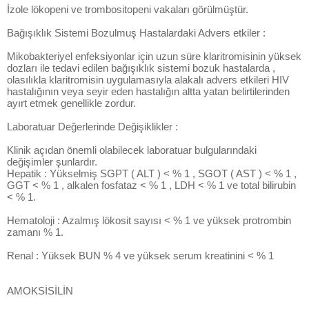
İzole lökopeni ve trombositopeni vakaları görülmüştür.
Bağışıklık Sistemi Bozulmuş Hastalardaki Advers etkiler :
Mikobakteriyel enfeksiyonlar için uzun süre klaritromisinin yüksek
dozları ile tedavi edilen bağışıklık sistemi bozuk hastalarda ,
olasılıkla klaritromisin uygulamasıyla alakalı advers etkileri HIV
hastalığının veya seyir eden hastalığın altta yatan belirtilerinden
ayırt etmek genellikle zordur.
Laboratuar Değerlerinde Değişiklikler :
Klinik açıdan önemli olabilecek laboratuar bulgularındaki
değişimler şunlardır.
Hepatik : Yükselmiş SGPT ( ALT ) < % 1 , SGOT ( AST ) < % 1 ,
GGT < % 1 , alkalen fosfataz < % 1 , LDH < % 1 ve total bilirubin
< % 1.
Hematoloji : Azalmış lökosit sayısı < % 1 ve yüksek protrombin
zamanı % 1.
Renal : Yüksek BUN % 4 ve yüksek serum kreatinini < % 1
AMOKSİSİLİN