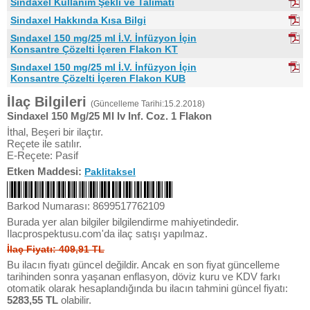
Sindaxel Kullanım Şekli ve Talimatı
Sindaxel Hakkında Kısa Bilgi
Sındaxel 150 mg/25 ml İ.V. İnfüzyon İçin
Konsantre Çözelti İçeren Flakon KT
Sındaxel 150 mg/25 ml İ.V. İnfüzyon İçin
Konsantre Çözelti İçeren Flakon KUB
İlaç Bilgileri
(Güncelleme Tarihi:15.2.2018)
Sindaxel 150 Mg/25 Ml Iv Inf. Coz. 1 Flakon
İthal, Beşeri bir ilaçtır.
Reçete ile satılır.
E-Reçete: Pasif
Etken Maddesi:
Paklitaksel
Barkod Numarası: 8699517762109
Burada yer alan bilgiler bilgilendirme mahiyetindedir.
Ilacprospektusu.com'da ilaç satışı yapılmaz.
İlaç Fiyatı: 409,91 TL
Bu ilacın fiyatı güncel değildir. Ancak en son fiyat güncelleme
tarihinden sonra yaşanan enflasyon, döviz kuru ve KDV farkı
otomatik olarak hesaplandığında bu ilacın tahmini güncel fiyatı:
5283,55 TL
olabilir.