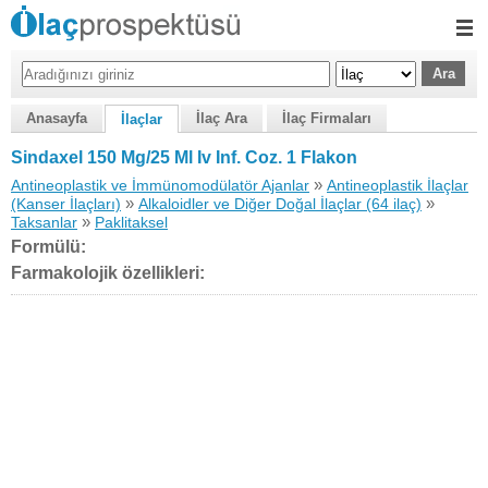
Anasayfa
İlaç Ara
İlaç Firmaları
İlaçlar
Sindaxel 150 Mg/25 Ml Iv Inf. Coz. 1 Flakon
»
Antineoplastik ve İmmünomodülatör Ajanlar
Antineoplastik İlaçlar
»
»
(Kanser İlaçları)
Alkaloidler ve Diğer Doğal İlaçlar (64 ilaç)
»
Taksanlar
Paklitaksel
Formülü:
Farmakolojik özellikleri: