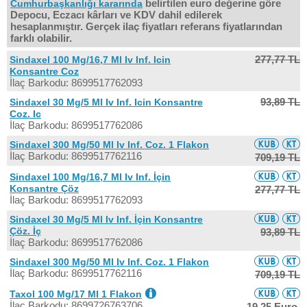
belirtilen euro değerine göre
Cumhurbaşkanlığı kararında
Depocu, Eczacı kârları ve KDV dahil edilerek
hesaplanmıştır. Gerçek ilaç fiyatları referans fiyatlarından
farklı olabilir.
277,77 TL
Sindaxel 100 Mg/16,7 Ml Iv Inf. Icin
Konsantre Coz
İlaç Barkodu: 8699517762093
93,89 TL
Sindaxel 30 Mg/5 Ml Iv Inf. Icin Konsantre
Coz. Ic
İlaç Barkodu: 8699517762086
Sindaxel 300 Mg/50 Ml Iv Inf. Coz. 1 Flakon
İlaç Barkodu: 8699517762116
709,19 TL
Sindaxel 100 Mg/16,7 Ml Iv Inf. İçin
Konsantre Çöz
277,77 TL
İlaç Barkodu: 8699517762093
Sindaxel 30 Mg/5 Ml Iv Inf. İçin Konsantre
Çöz. İç
93,89 TL
İlaç Barkodu: 8699517762086
Sindaxel 300 Mg/50 Ml Iv Inf. Coz. 1 Flakon
İlaç Barkodu: 8699517762116
709,19 TL
Taxol 100 Mg/17 Ml 1 Flakon
İlaç Barkodu: 8699726763706
19,25 Euro,