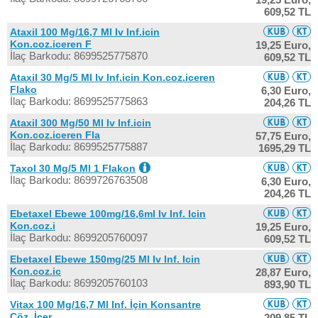
609,52 TL
Ataxil 100 Mg/16,7 Ml Iv Inf.icin
Kon.coz.iceren F
19,25 Euro,
İlaç Barkodu: 8699525775870
609,52 TL
Ataxil 30 Mg/5 Ml Iv Inf.icin Kon.coz.iceren
Flako
6,30 Euro,
İlaç Barkodu: 8699525775863
204,26 TL
Ataxil 300 Mg/50 Ml Iv Inf.icin
Kon.coz.iceren Fla
57,75 Euro,
İlaç Barkodu: 8699525775887
1695,29 TL
Taxol 30 Mg/5 Ml 1 Flakon
İlaç Barkodu: 8699726763508
6,30 Euro,
204,26 TL
Ebetaxel Ebewe 100mg/16,6ml Iv Inf. Icin
Kon.coz.i
19,25 Euro,
İlaç Barkodu: 8699205760097
609,52 TL
Ebetaxel Ebewe 150mg/25 Ml Iv Inf. Icin
Kon.coz.ic
28,87 Euro,
İlaç Barkodu: 8699205760103
893,90 TL
Vitax 100 Mg/16,7 Ml Inf. İçin Konsantre
Çöz. İçer
209,85 TL