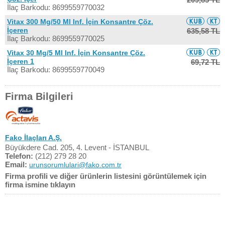
İlaç Barkodu: 8699559770032
Vitax 300 Mg/50 Ml Inf. İçin Konsantre Çöz.
İçeren
635,58 TL
İlaç Barkodu: 8699559770025
Vitax 30 Mg/5 Ml Inf. İçin Konsantre Çöz.
İçeren 1
69,72 TL
İlaç Barkodu: 8699559770049
Firma Bilgileri
Fako İlaçları A.Ş.
Büyükdere Cad. 205, 4. Levent - İSTANBUL
Telefon:
(212) 279 28 20
Email:
urunsorumlulari@fako.com.tr
Firma profili ve diğer ürünlerin listesini görüntülemek için
firma ismine tıklayın