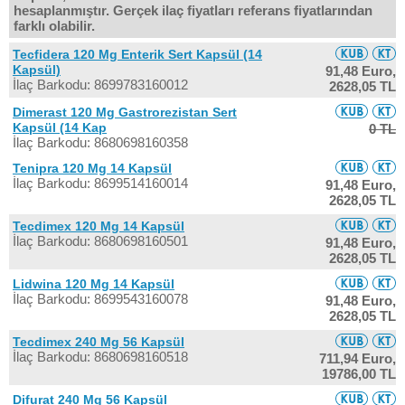
hesaplanmıştır. Gerçek ilaç fiyatları referans fiyatlarından
farklı olabilir.
Tecfidera 120 Mg Enterik Sert Kapsül (14
Kapsül)
91,48 Euro,
İlaç Barkodu: 8699783160012
2628,05 TL
Dimerast 120 Mg Gastrorezistan Sert
Kapsül (14 Kap
0 TL
İlaç Barkodu: 8680698160358
Tenipra 120 Mg 14 Kapsül
İlaç Barkodu: 8699514160014
91,48 Euro,
2628,05 TL
Tecdimex 120 Mg 14 Kapsül
İlaç Barkodu: 8680698160501
91,48 Euro,
2628,05 TL
Lidwina 120 Mg 14 Kapsül
İlaç Barkodu: 8699543160078
91,48 Euro,
2628,05 TL
Tecdimex 240 Mg 56 Kapsül
İlaç Barkodu: 8680698160518
711,94 Euro,
19786,00 TL
Difurat 240 Mg 56 Kapsül