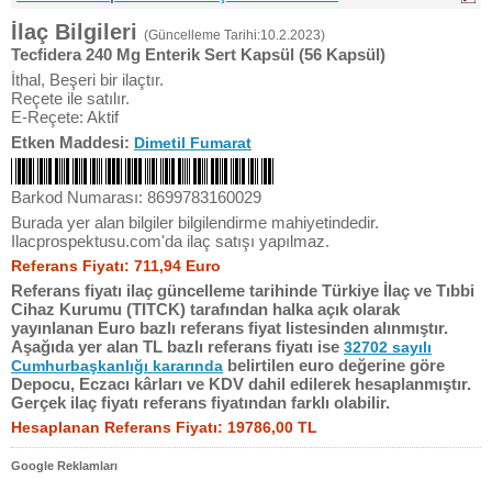
İlaç Bilgileri
(Güncelleme Tarihi:10.2.2023)
Tecfidera 240 Mg Enterik Sert Kapsül (56 Kapsül)
İthal, Beşeri bir ilaçtır.
Reçete ile satılır.
E-Reçete: Aktif
Etken Maddesi:
Dimetil Fumarat
Barkod Numarası: 8699783160029
Burada yer alan bilgiler bilgilendirme mahiyetindedir.
Ilacprospektusu.com'da ilaç satışı yapılmaz.
Referans Fiyatı: 711,94 Euro
Referans fiyatı ilaç güncelleme tarihinde Türkiye İlaç ve Tıbbi
Cihaz Kurumu (TITCK) tarafından halka açık olarak
yayınlanan Euro bazlı referans fiyat listesinden alınmıştır.
Aşağıda yer alan TL bazlı referans fiyatı ise
32702 sayılı
belirtilen euro değerine göre
Cumhurbaşkanlığı kararında
Depocu, Eczacı kârları ve KDV dahil edilerek hesaplanmıştır.
Gerçek ilaç fiyatı referans fiyatından farklı olabilir.
Hesaplanan Referans Fiyatı: 19786,00 TL
Google Reklamları