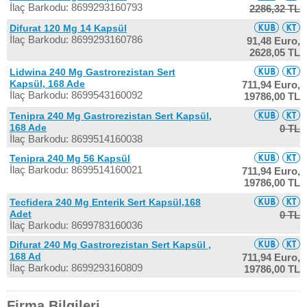
İlaç Barkodu: 8699293160793
2286,32 TL
Difurat 120 Mg 14 Kapsül
İlaç Barkodu: 8699293160786
91,48 Euro,
2628,05 TL
Lidwina 240 Mg Gastrorezistan Sert
Kapsül, 168 Ade
711,94 Euro,
İlaç Barkodu: 8699543160092
19786,00 TL
Tenipra 240 Mg Gastrorezistan Sert Kapsül,
168 Ade
0 TL
İlaç Barkodu: 8699514160038
Tenipra 240 Mg 56 Kapsül
İlaç Barkodu: 8699514160021
711,94 Euro,
19786,00 TL
Tecfidera 240 Mg Enterik Sert Kapsül,168
Adet
0 TL
İlaç Barkodu: 8699783160036
Difurat 240 Mg Gastrorezistan Sert Kapsül ,
168 Ad
711,94 Euro,
İlaç Barkodu: 8699293160809
19786,00 TL
Firma Bilgileri