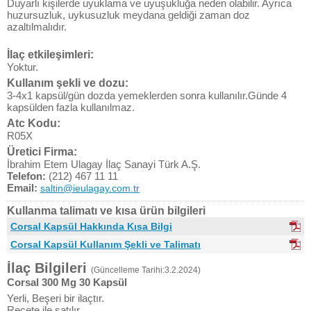
Duyarlı kişilerde uyuklama ve uyuşukluğa neden olabilir. Ayrıca
huzursuzluk, uykusuzluk meydana geldiği zaman doz
azaltılmalıdır.
İlaç etkileşimleri:
Yoktur.
Kullanım şekli ve dozu:
3-4x1 kapsül/gün dozda yemeklerden sonra kullanılır.Günde 4
kapsülden fazla kullanılmaz.
Atc Kodu:
R05X
Üretici Firma:
İbrahim Etem Ulagay İlaç Sanayi Türk A.Ş.
Telefon:
(212) 467 11 11
Email:
saltin@ieulagay.com.tr
Kullanma talimatı ve kısa ürün bilgileri
Corsal Kapsül Hakkında Kısa Bilgi
Corsal Kapsül Kullanım Şekli ve Talimatı
İlaç Bilgileri
(Güncelleme Tarihi:3.2.2024)
Corsal 300 Mg 30 Kapsül
Yerli, Beşeri bir ilaçtır.
Reçete ile satılır.