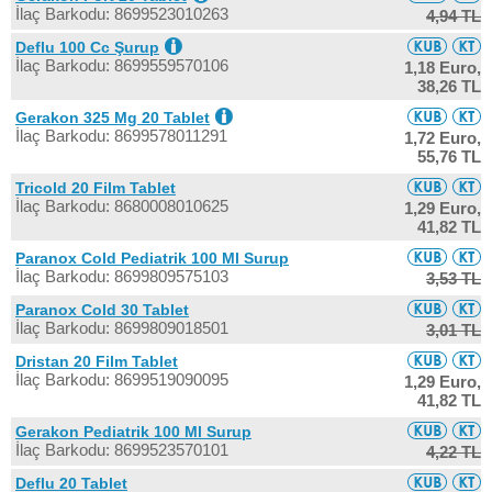
İlaç Barkodu: 8699523010263
4,94 TL
Deflu 100 Cc Şurup
İlaç Barkodu: 8699559570106
1,18 Euro,
38,26 TL
Gerakon 325 Mg 20 Tablet
İlaç Barkodu: 8699578011291
1,72 Euro,
55,76 TL
Tricold 20 Film Tablet
İlaç Barkodu: 8680008010625
1,29 Euro,
41,82 TL
Paranox Cold Pediatrik 100 Ml Surup
İlaç Barkodu: 8699809575103
3,53 TL
Paranox Cold 30 Tablet
İlaç Barkodu: 8699809018501
3,01 TL
Dristan 20 Film Tablet
İlaç Barkodu: 8699519090095
1,29 Euro,
41,82 TL
Gerakon Pediatrik 100 Ml Surup
İlaç Barkodu: 8699523570101
4,22 TL
Deflu 20 Tablet