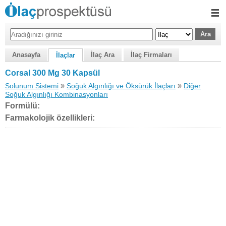
Anasayfa
İlaç Ara
İlaç Firmaları
İlaçlar
Corsal 300 Mg 30 Kapsül
»
»
Solunum Sistemi
Soğuk Algınlığı ve Öksürük İlaçları
Diğer
Soğuk Algınlığı Kombinasyonları
Formülü:
Farmakolojik özellikleri: