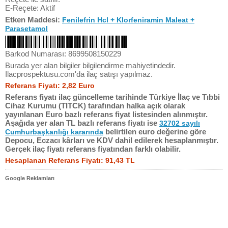
E-Reçete: Aktif
Etken Maddesi:
Fenilefrin Hcl + Klorfeniramin Maleat +
Parasetamol
Barkod Numarası: 8699508150229
Burada yer alan bilgiler bilgilendirme mahiyetindedir.
Ilacprospektusu.com'da ilaç satışı yapılmaz.
Referans Fiyatı: 2,82 Euro
Referans fiyatı ilaç güncelleme tarihinde Türkiye İlaç ve Tıbbi
Cihaz Kurumu (TITCK) tarafından halka açık olarak
yayınlanan Euro bazlı referans fiyat listesinden alınmıştır.
Aşağıda yer alan TL bazlı referans fiyatı ise
32702 sayılı
belirtilen euro değerine göre
Cumhurbaşkanlığı kararında
Depocu, Eczacı kârları ve KDV dahil edilerek hesaplanmıştır.
Gerçek ilaç fiyatı referans fiyatından farklı olabilir.
Hesaplanan Referans Fiyatı: 91,43 TL
Google Reklamları