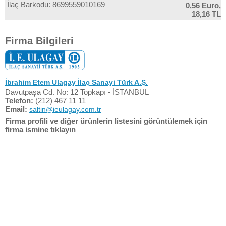
İlaç Barkodu: 8699559010169
0,56 Euro,
18,16 TL
Firma Bilgileri
İbrahim Etem Ulagay İlaç Sanayi Türk A.Ş.
Davutpaşa Cd. No: 12 Topkapı - İSTANBUL
Telefon:
(212) 467 11 11
Email:
saltin@ieulagay.com.tr
Firma profili ve diğer ürünlerin listesini görüntülemek için
firma ismine tıklayın