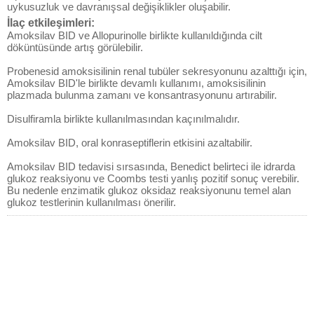
uykusuzluk ve davranışsal değişiklikler oluşabilir.
İlaç etkileşimleri:
Amoksilav BID ve Allopurinolle birlikte kullanıldığında cilt
döküntüsünde artış görülebilir.
Probenesid amoksisilinin renal tubüler sekresyonunu azalttığı için,
Amoksilav BID'le birlikte devamlı kullanımı, amoksisilinin
plazmada bulunma zamanı ve konsantrasyonunu artırabilir.
Disulfiramla birlikte kullanılmasından kaçınılmalıdır.
Amoksilav BID, oral konraseptiflerin etkisini azaltabilir.
Amoksilav BID tedavisi sırsasında, Benedict belirteci ile idrarda
glukoz reaksiyonu ve Coombs testi yanlış pozitif sonuç verebilir.
Bu nedenle enzimatik glukoz oksidaz reaksiyonunu temel alan
glukoz testlerinin kullanılması önerilir.