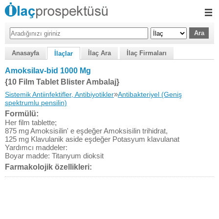
Anasayfa
İlaç Ara
İlaç Firmaları
İlaçlar
Amoksilav-bid 1000 Mg
{10 Film Tablet Blister Ambalaj}
»
Sistemik Antiinfektifler, Antibiyotikler
Antibakteriyel (Geniş
spektrumlu pensilin)
Formülü:
Her film tablette;
875 mg Amoksisilin' e eşdeğer Amoksisilin trihidrat,
125 mg Klavulanik aside eşdeğer Potasyum klavulanat
Yardımcı maddeler:
Boyar madde: Titanyum dioksit
Farmakolojik özellikleri: