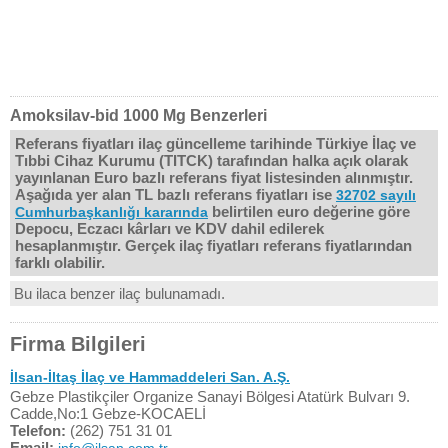
Amoksilav-bid 1000 Mg Benzerleri
Referans fiyatları ilaç güncelleme tarihinde Türkiye İlaç ve
Tıbbi Cihaz Kurumu (TITCK) tarafından halka açık olarak
yayınlanan Euro bazlı referans fiyat listesinden alınmıştır.
Aşağıda yer alan TL bazlı referans fiyatları ise
32702 sayılı
belirtilen euro değerine göre
Cumhurbaşkanlığı kararında
Depocu, Eczacı kârları ve KDV dahil edilerek
hesaplanmıştır. Gerçek ilaç fiyatları referans fiyatlarından
farklı olabilir.
Bu ilaca benzer ilaç bulunamadı.
Firma Bilgileri
İlsan-İltaş İlaç ve Hammaddeleri San. A.Ş.
Gebze Plastikçiler Organize Sanayi Bölgesi Atatürk Bulvarı 9.
Cadde,No:1 Gebze-KOCAELİ
Telefon:
(262) 751 31 01
Email: