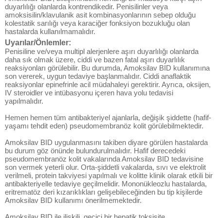
duyarlılığı olanlarda kontrendikedir. Penisilinler veya
amoksisilin/klavulanik asit kombinasyonlarının sebep olduğu
kolestatik sarılığı veya karaciğer fonksiyon bozukluğu olan
hastalarda kullanılmamalıdır.
Uyarılar/Önlemler:
Penisiline ve/veya multipl alerjenlere aşırı duyarlılığı olanlarda
daha sık olmak üzere, ciddi ve bazen fatal aşırı duyarlılık
reaksiyonları görülebilir. Bu durumda, Amoksilav BID kullanımına
son vererek, uygun tedaviye başlanmalıdır. Ciddi anaflaktik
reaksiyonlar epinefrinle acil müdahaleyi gerektirir. Ayrıca, oksijen,
IV steroidler ve intübasyonu içeren hava yolu tedavisi
yapılmalıdır.
Hemen hemen tüm antibakteriyel ajanlarla, değişik şiddette (hafif-
yaşamı tehdit eden) pseudomembranöz kolit görülebilmektedir.
Amoksilav BID uygulanmasını takiben diyare görülen hastalarda
bu durum göz önünde bulundurulmalıdır. Hafif derecedeki
pseudomembranöz kolit vakalarında Amoksilav BID tedavisine
son vermek yeterli olur. Orta-şiddetli vakalarda, sıvı ve elektrolit
verilmeli, protein takviyesi yapılmalı ve kolitte klinik olarak etkili bir
antibakteriyelle tedaviye geçilmelidir. Mononükleozlu hastalarda,
eritrematöz deri kızarıklıkları gelişebileceğinden bu tip kişilerde
Amoksilav BID kullanımı önerilmemektedir.
Amoksilav BID ile ilişkili, geçici bir hepatik toksisite