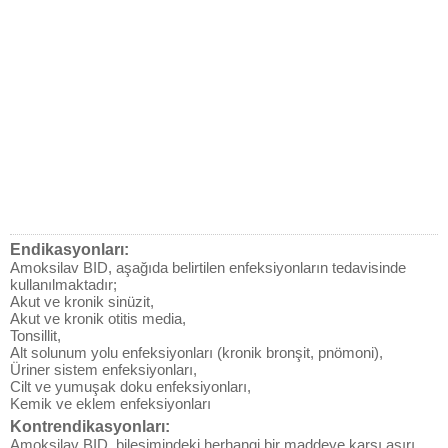
Endikasyonları:
Amoksilav BID, aşağıda belirtilen enfeksiyonların tedavisinde
kullanılmaktadır;
Akut ve kronik sinüzit,
Akut ve kronik otitis media,
Tonsillit,
Alt solunum yolu enfeksiyonları (kronik bronşit, pnömoni),
Üriner sistem enfeksiyonları,
Cilt ve yumuşak doku enfeksiyonları,
Kemik ve eklem enfeksiyonları
Kontrendikasyonları:
Amoksilav BID, bileşimindeki herhangi bir maddeye karşı aşırı