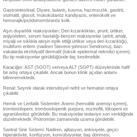
Gastrointestinal: Diyare, bulantı, kusma, hazımsızlık, gastirit,
stomatit, glossit, mukokütanöz kandiyazis, enterokolit ve
hemorajik/psödomembranöz kolit.
Aşırı duyarlılık reaksiyonları: Deri kızarıklıkları, prurit, ürtiker,
anjiyoödem, serum hastalığı-benzeri reaksiyonlar (artrit, artalji,
miyalji ve sıklıkla ateşin eşlik ettiği ürtiker veya deri kızarıklığı),
multiform eritem (nadiren Stevens-johnson Sendromu), bazı
vakalarda eksfolyatif dermatit (toksik epidermal nekrolizi içeren).
Bu tip reaksiyonlar görüldüğünde ilaç kesilmelidir.
Karaciğer: AST (SGOT) ve/veya ALT (SGPT) düzeylerinde hafif
bir artış ortaya çıkabilir. Ancak bunun klinik açıdan anlamı
bilinmemektedir.
Renal: Seyrek olarak intersitisyel nefrit ve hematüri ortaya
çıkabilir.
Hemik ve Lenfatik Sistemler: Anemi (hemolitik anemiyi içeren),
trombositopeni, trombositopenik purpura, eozinofili, lökopeni ve
agranülositoz görülebilir. Bu reaksiyonlar tedaviye son verildiğinde
düzelmektedir. Protrombin zamanında uzama görülebilir.
Santral Sinir Sistemi: Nadiren, ajitasyon, ankisiyete, geçici
hiperaktivite, konfüzyon, konvülsiyonlar, baş dönmesi,