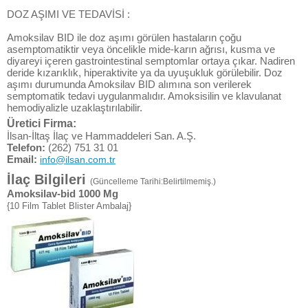
DOZ AŞIMI VE TEDAVİSİ :
Amoksilav BID ile doz aşımı görülen hastaların çoğu
asemptomatiktir veya öncelikle mide-karın ağrısı, kusma ve
diyareyi içeren gastrointestinal semptomlar ortaya çıkar. Nadiren
deride kızarıklık, hiperaktivite ya da uyuşukluk görülebilir. Doz
aşımı durumunda Amoksilav BID alımına son verilerek
semptomatik tedavi uygulanmalıdır. Amoksisilin ve klavulanat
hemodiyalizle uzaklaştırılabilir.
Üretici Firma:
İlsan-İltaş İlaç ve Hammaddeleri San. A.Ş.
Telefon:
(262) 751 31 01
Email:
info@ilsan.com.tr
İlaç Bilgileri
(Güncelleme Tarihi:Belirtilmemiş.)
Amoksilav-bid 1000 Mg
{10 Film Tablet Blister Ambalaj}