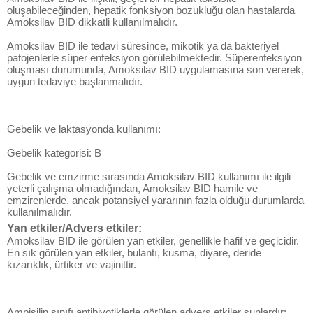
oluşabileceğinden, hepatik fonksiyon bozukluğu olan hastalarda
Amoksilav BID dikkatli kullanılmalıdır.
Amoksilav BID ile tedavi süresince, mikotik ya da bakteriyel
patojenlerle süper enfeksiyon görülebilmektedir. Süperenfeksiyon
oluşması durumunda, Amoksilav BID uygulamasına son vererek,
uygun tedaviye başlanmalıdır.
Gebelik ve laktasyonda kullanımı:
Gebelik kategorisi: B
Gebelik ve emzirme sırasında Amoksilav BID kullanımı ile ilgili
yeterli çalışma olmadığından, Amoksilav BID hamile ve
emzirenlerde, ancak potansiyel yararının fazla olduğu durumlarda
kullanılmalıdır.
Yan etkiler/Advers etkiler:
Amoksilav BID ile görülen yan etkiler, genellikle hafif ve geçicidir.
En sık görülen yan etkiler, bulantı, kusma, diyare, deride
kızarıklık, ürtiker ve vajinittir.
Ampisilin sınıfı antibiyotiklerle görülen advers etkiler şunlardır;