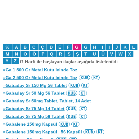
%
A
B
C
Ç
D
E
F
G
Ğ
H
I
İ
J
K
L
M
N
O
Ö
P
Q
R
S
Ş
T
U
Ü
V
W
X
Y
Z
G Harfi ile başlayan ilaçlar aşağıda listelenildi.
»Ga 1 500 Gr Metal Kutu Icinde Toz
»Ga 2 500 Gr Metal Kutu Icinde Toz
»Gabaday Sr 150 Mg 56 Tablet
»Gabaday Sr 50 Mg 56 Tablet
»Gabaday Sr 50mg Tablet, Tablet, 14 Adet
»Gabaday Sr 75 Mg 14 Tablet
»Gabaday Sr 75 Mg 56 Tablet
»Gabalene 150mg Kapsül
»Gabalene 150mg Kapsül , 56 Kapsül