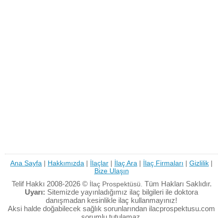
Ana Sayfa
|
Hakkımızda
|
İlaçlar
|
İlaç Ara
|
İlaç Firmaları
|
Gizlilik
|
Bize Ulaşın
Telif Hakkı 2008-2026 ©
Tüm Hakları Saklıdır.
İlaç Prospektüsü.
Uyarı:
Sitemizde yayınladığımız ilaç bilgileri ile doktora
danışmadan kesinlikle ilaç kullanmayınız!
Aksi halde doğabilecek sağlık sorunlarından ilacprospektusu.com
sorumlu tutulamaz.