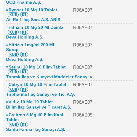
UCB Pharma A.Ş.
»Rynset 10 Mg 10 Tablet
R06AE07
Ali Raif İlaç San. A.Ş. ARİS
»Hitrizin 10 Mg 20 Ml Damla
R06AE07
Deva Holding A.Ş.
»Hitrizin 1mg/ml 200 Ml
R06AE07
Surup
Deva Holding A.Ş.
»Setiral 10 Mg 10 Film Tablet
R06AE07
Toprak İlaç ve Kimyevi Maddeler Sanayi v
»Cetryn 10 Mg 10 Film Tablet
R06AE07
Tripharma İlaç Sanayi ve Tic. A.Ş.
»Virlix 10 Mg 10 Tablet
R06AE07
Bilim İlaç Sanayi ve Ticaret A.Ş.
»Crebros 5 Mg 40 Film Kaplı
R06AE09
Tablet
Santa Farma İlaç Sanayi A.Ş.