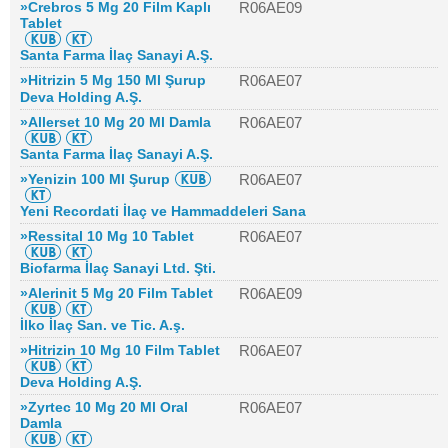
»Crebros 5 Mg 20 Film Kaplı
R06AE09
Tablet
Santa Farma İlaç Sanayi A.Ş.
»Hitrizin 5 Mg 150 Ml Şurup
R06AE07
Deva Holding A.Ş.
»Allerset 10 Mg 20 Ml Damla
R06AE07
Santa Farma İlaç Sanayi A.Ş.
»Yenizin 100 Ml Şurup
R06AE07
Yeni Recordati İlaç ve Hammaddeleri Sana
»Ressital 10 Mg 10 Tablet
R06AE07
Biofarma İlaç Sanayi Ltd. Şti.
»Alerinit 5 Mg 20 Film Tablet
R06AE09
İlko İlaç San. ve Tic. A.ş.
»Hitrizin 10 Mg 10 Film Tablet
R06AE07
Deva Holding A.Ş.
»Zyrtec 10 Mg 20 Ml Oral
R06AE07
Damla