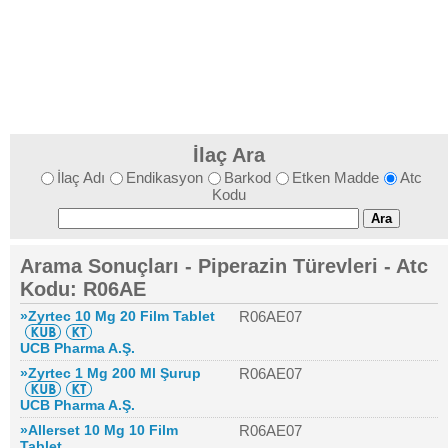
İlaç Ara
İlaç Adı
Endikasyon
Barkod
Etken Madde
Atc
Kodu
Arama Sonuçları - Piperazin Türevleri - Atc
Kodu: R06AE
»Zyrtec 10 Mg 20 Film Tablet
R06AE07
UCB Pharma A.Ş.
»Zyrtec 1 Mg 200 Ml Şurup
R06AE07
UCB Pharma A.Ş.
»Allerset 10 Mg 10 Film
R06AE07
Tablet