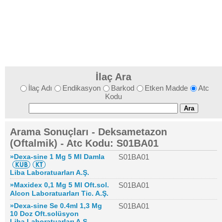
İlaç Ara
İlaç Adı
Endikasyon
Barkod
Etken Madde
Atc
Kodu
Arama Sonuçları - Deksametazon
(Oftalmik) - Atc Kodu: S01BA01
»Dexa-sine 1 Mg 5 Ml Damla
S01BA01
Liba Laboratuarları A.Ş.
»Maxidex 0,1 Mg 5 Ml Oft.sol.
S01BA01
Alcon Laboratuarları Tic. A.Ş.
»Dexa-sine Se 0.4ml 1,3 Mg
S01BA01
10 Doz Oft.solüsyon
Liba Laboratuarları A.Ş.