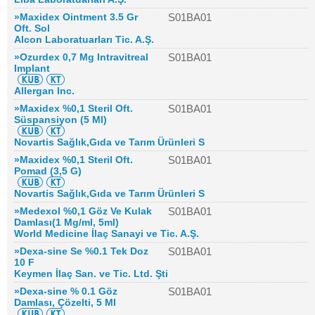
»Maxidex Ointment 3.5 Gr
S01BA01
Oft. Sol
Alcon Laboratuarları Tic. A.Ş.
»Ozurdex 0,7 Mg Intravitreal
S01BA01
Implant
Allergan Inc.
»Maxidex %0,1 Steril Oft.
S01BA01
Süspansiyon (5 Ml)
Novartis Sağlık,Gıda ve Tarım Ürünleri S
»Maxidex %0,1 Steril Oft.
S01BA01
Pomad (3,5 G)
Novartis Sağlık,Gıda ve Tarım Ürünleri S
»Medexol %0,1 Göz Ve Kulak
S01BA01
Damlası(1 Mg/ml, 5ml)
World Medicine İlaç Sanayi ve Tic. A.Ş.
»Dexa-sine Se %0.1 Tek Doz
S01BA01
10 F
Keymen İlaç San. ve Tic. Ltd. Şti
»Dexa-sine % 0.1 Göz
S01BA01
Damlası, Çözelti, 5 Ml