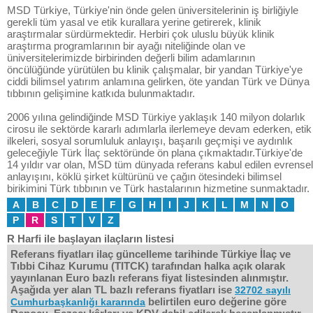
MSD Türkiye, Türkiye'nin önde gelen üniversitelerinin iş birliğiyle
gerekli tüm yasal ve etik kurallara yerine getirerek, klinik
araştırmalar sürdürmektedir. Herbiri çok uluslu büyük klinik
araştırma programlarının bir ayağı niteliğinde olan ve
üniversitelerimizde birbirinden değerli bilim adamlarının
öncülüğünde yürütülen bu klinik çalışmalar, bir yandan Türkiye'ye
ciddi bilimsel yatırım anlamına gelirken, öte yandan Türk ve Dünya
tıbbının gelişimine katkıda bulunmaktadır.
2006 yılına gelindiğinde MSD Türkiye yaklaşık 140 milyon dolarlık
cirosu ile sektörde kararlı adımlarla ilerlemeye devam ederken, etik
ilkeleri, sosyal sorumluluk anlayışı, başarılı geçmişi ve aydınlık
geleceğiyle Türk İlaç sektöründe ön plana çıkmaktadır.Türkiye'de
14 yıldır var olan, MSD tüm dünyada referans kabul edilen evrensel
anlayışını, köklü şirket kültürünü ve çağın ötesindeki bilimsel
birikimini Türk tıbbının ve Türk hastalarının hizmetine sunmaktadır.
A
B
C
D
E
F
G
H
I
J
K
L
M
N
O
P
R
S
T
V
Z
R Harfi ile başlayan ilaçların listesi
Referans fiyatları ilaç güncelleme tarihinde Türkiye İlaç ve
Tıbbi Cihaz Kurumu (TITCK) tarafından halka açık olarak
yayınlanan Euro bazlı referans fiyat listesinden alınmıştır.
Aşağıda yer alan TL bazlı referans fiyatları ise
32702 sayılı
belirtilen euro değerine göre
Cumhurbaşkanlığı kararında