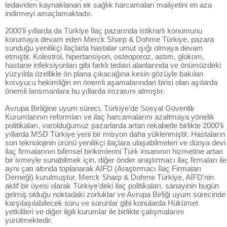
tedaviden kaynaklanan ek sağlık harcamaları maliyetini en aza
indirmeyi amaçlamaktadır.
2000'li yıllarda da Türkiye İlaç pazarında istikrarlı konumunu
korumaya devam eden Merck Sharp & Dohme Türkiye, pazara
sunduğu yenilikçi ilaçlarla hastalar umut ışığı olmaya devam
etmiştir. Kolestrol, hipertansiyon, osteoporoz, astım, glokom,
hastane infeksiyonları gibi farklı tedavi alanlarında ve önümüzdeki
yüzyılda özellikle ön plana çıkacağına kesin gözüyle bakılan
koruyucu hekimliğin en önemli aşamalarından birisi olan aşılarda
önemli lansmanlara bu yıllarda imzasını atmıştır.
Avrupa Birliğine uyum süreci, Türkiye'de Sosyal Güvenlik
Kurumlarının reformları ve ilaç harcamalarını azaltmaya yönelik
politikaları, varolduğumuz pazarlarda artan rekabetle birlikte 2000'li
yıllarda MSD Türkiye yeni bir misyon daha yüklenmiştir. Hastaların
son teknolojinin ürünü yenilikçi ilaçlara ulaşabilmeleri ve dünya devi
ilaç firmalarının bilimsel birikimlerini Türk insanının hizmetine artan
bir ivmeyle sunabilmek için, diğer önder araştırmacı ilaç firmaları ile
aynı çatı altında toplanarak AİFD (Araştırmacı İlaç Firmaları
Derneği) kurulmuştur. Merck Sharp & Dohme Türkiye, AİFD'nin
aktif bir üyesi olarak Türkiye'deki ilaç politikaları, sanayinin bugün
gelmiş olduğu noktadaki zorluklar ve Avrupa Birliği uyum sürecinde
karşılaşılabilecek soru ve sorunlar gibi konularda Hükümet
yetkilileri ve diğer ilgili kurumlar ile birlikte çalışmalarını
yürütmektedir.