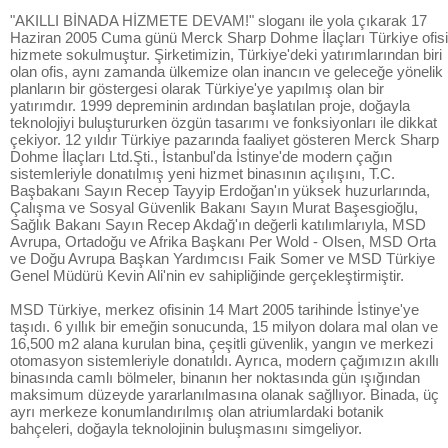
"AKILLI BİNADA HİZMETE DEVAM!" sloganı ile yola çıkarak 17
Haziran 2005 Cuma günü Merck Sharp Dohme İlaçları Türkiye ofisi
hizmete sokulmuştur. Şirketimizin, Türkiye'deki yatırımlarından biri
olan ofis, aynı zamanda ülkemize olan inancın ve geleceğe yönelik
planların bir göstergesi olarak Türkiye'ye yapılmış olan bir
yatırımdır. 1999 depreminin ardından başlatılan proje, doğayla
teknolojiyi buluştururken özgün tasarımı ve fonksiyonları ile dikkat
çekiyor. 12 yıldır Türkiye pazarında faaliyet gösteren Merck Sharp
Dohme İlaçları Ltd.Şti., İstanbul'da İstinye'de modern çağın
sistemleriyle donatılmış yeni hizmet binasının açılışını, T.C.
Başbakanı Sayın Recep Tayyip Erdoğan'ın yüksek huzurlarında,
Çalışma ve Sosyal Güvenlik Bakanı Sayın Murat Başesgioğlu,
Sağlık Bakanı Sayın Recep Akdağ'ın değerli katılımlarıyla, MSD
Avrupa, Ortadoğu ve Afrika Başkanı Per Wold - Olsen, MSD Orta
ve Doğu Avrupa Başkan Yardımcısı Faik Somer ve MSD Türkiye
Genel Müdürü Kevin Ali'nin ev sahipliğinde gerçekleştirmiştir.
MSD Türkiye, merkez ofisinin 14 Mart 2005 tarihinde İstinye'ye
taşıdı. 6 yıllık bir emeğin sonucunda, 15 milyon dolara mal olan ve
16,500 m2 alana kurulan bina, çeşitli güvenlik, yangın ve merkezi
otomasyon sistemleriyle donatıldı. Ayrıca, modern çağımızın akıllı
binasında camlı bölmeler, binanın her noktasında gün ışığından
maksimum düzeyde yararlanılmasına olanak sağllıyor. Binada, üç
ayrı merkeze konumlandırılmış olan atriumlardaki botanik
bahçeleri, doğayla teknolojinin buluşmasını simgeliyor.