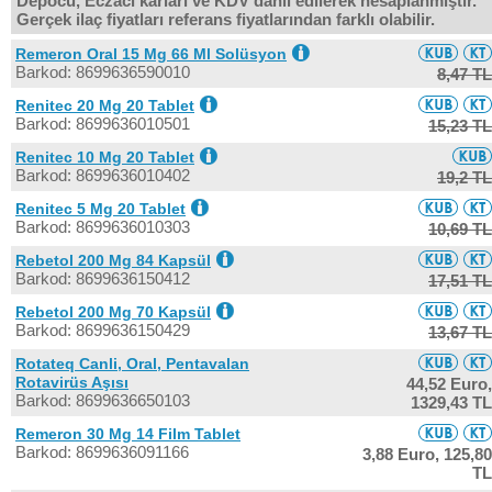
Depocu, Eczacı kârları ve KDV dahil edilerek hesaplanmıştır.
Gerçek ilaç fiyatları referans fiyatlarından farklı olabilir.
Remeron Oral 15 Mg 66 Ml Solüsyon
Barkod: 8699636590010
8,47 TL
Renitec 20 Mg 20 Tablet
Barkod: 8699636010501
15,23 TL
Renitec 10 Mg 20 Tablet
Barkod: 8699636010402
19,2 TL
Renitec 5 Mg 20 Tablet
Barkod: 8699636010303
10,69 TL
Rebetol 200 Mg 84 Kapsül
Barkod: 8699636150412
17,51 TL
Rebetol 200 Mg 70 Kapsül
Barkod: 8699636150429
13,67 TL
Rotateq Canli, Oral, Pentavalan
Rotavirüs Aşısı
44,52 Euro,
Barkod: 8699636650103
1329,43 TL
Remeron 30 Mg 14 Film Tablet
Barkod: 8699636091166
3,88 Euro,
125,80
TL