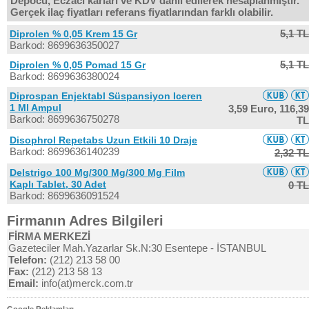
Depocu, Eczacı kârları ve KDV dahil edilerek hesaplanmıştır.
Gerçek ilaç fiyatları referans fiyatlarından farklı olabilir.
5,1 TL
Diprolen % 0,05 Krem 15 Gr
Barkod: 8699636350027
5,1 TL
Diprolen % 0,05 Pomad 15 Gr
Barkod: 8699636380024
Diprospan Enjektabl Süspansiyon Iceren
1 Ml Ampul
3,59 Euro,
116,39
Barkod: 8699636750278
TL
Disophrol Repetabs Uzun Etkili 10 Draje
Barkod: 8699636140239
2,32 TL
Delstrigo 100 Mg/300 Mg/300 Mg Film
Kaplı Tablet, 30 Adet
0 TL
Barkod: 8699636091524
Firmanın Adres Bilgileri
FİRMA MERKEZİ
Gazeteciler Mah.Yazarlar Sk.N:30 Esentepe - İSTANBUL
Telefon:
(212) 213 58 00
Fax:
(212) 213 58 13
Email:
info(at)merck.com.tr