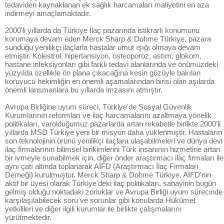
tedaviden kaynaklanan ek sağlık harcamaları maliyetini en aza
indirmeyi amaçlamaktadır.
2000'li yıllarda da Türkiye İlaç pazarında istikrarlı konumunu
korumaya devam eden Merck Sharp & Dohme Türkiye, pazara
sunduğu yenilikçi ilaçlarla hastalar umut ışığı olmaya devam
etmiştir. Kolestrol, hipertansiyon, osteoporoz, astım, glokom,
hastane infeksiyonları gibi farklı tedavi alanlarında ve önümüzdeki
yüzyılda özellikle ön plana çıkacağına kesin gözüyle bakılan
koruyucu hekimliğin en önemli aşamalarından birisi olan aşılarda
önemli lansmanlara bu yıllarda imzasını atmıştır.
Avrupa Birliğine uyum süreci, Türkiye'de Sosyal Güvenlik
Kurumlarının reformları ve ilaç harcamalarını azaltmaya yönelik
politikaları, varolduğumuz pazarlarda artan rekabetle birlikte 2000'li
yıllarda MSD Türkiye yeni bir misyon daha yüklenmiştir. Hastaların
son teknolojinin ürünü yenilikçi ilaçlara ulaşabilmeleri ve dünya devi
ilaç firmalarının bilimsel birikimlerini Türk insanının hizmetine artan
bir ivmeyle sunabilmek için, diğer önder araştırmacı ilaç firmaları ile
aynı çatı altında toplanarak AİFD (Araştırmacı İlaç Firmaları
Derneği) kurulmuştur. Merck Sharp & Dohme Türkiye, AİFD'nin
aktif bir üyesi olarak Türkiye'deki ilaç politikaları, sanayinin bugün
gelmiş olduğu noktadaki zorluklar ve Avrupa Birliği uyum sürecinde
karşılaşılabilecek soru ve sorunlar gibi konularda Hükümet
yetkilileri ve diğer ilgili kurumlar ile birlikte çalışmalarını
yürütmektedir.