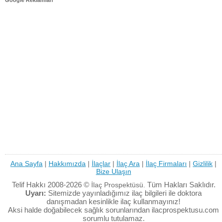
Google Reklamları
Ana Sayfa
|
Hakkımızda
|
İlaçlar
|
İlaç Ara
|
İlaç Firmaları
|
Gizlilik
|
Bize Ulaşın
Telif Hakkı 2008-2026 ©
Tüm Hakları Saklıdır.
İlaç Prospektüsü.
Uyarı:
Sitemizde yayınladığımız ilaç bilgileri ile doktora
danışmadan kesinlikle ilaç kullanmayınız!
Aksi halde doğabilecek sağlık sorunlarından ilacprospektusu.com
sorumlu tutulamaz.