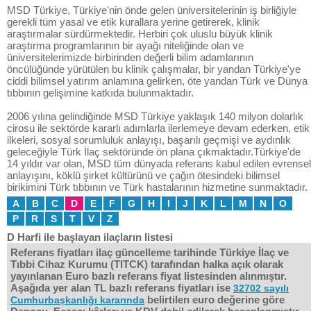
MSD Türkiye, Türkiye'nin önde gelen üniversitelerinin iş birliğiyle
gerekli tüm yasal ve etik kurallara yerine getirerek, klinik
araştırmalar sürdürmektedir. Herbiri çok uluslu büyük klinik
araştırma programlarının bir ayağı niteliğinde olan ve
üniversitelerimizde birbirinden değerli bilim adamlarının
öncülüğünde yürütülen bu klinik çalışmalar, bir yandan Türkiye'ye
ciddi bilimsel yatırım anlamına gelirken, öte yandan Türk ve Dünya
tıbbının gelişimine katkıda bulunmaktadır.
2006 yılına gelindiğinde MSD Türkiye yaklaşık 140 milyon dolarlık
cirosu ile sektörde kararlı adımlarla ilerlemeye devam ederken, etik
ilkeleri, sosyal sorumluluk anlayışı, başarılı geçmişi ve aydınlık
geleceğiyle Türk İlaç sektöründe ön plana çıkmaktadır.Türkiye'de
14 yıldır var olan, MSD tüm dünyada referans kabul edilen evrensel
anlayışını, köklü şirket kültürünü ve çağın ötesindeki bilimsel
birikimini Türk tıbbının ve Türk hastalarının hizmetine sunmaktadır.
A
B
C
D
E
F
G
H
I
J
K
L
M
N
O
P
R
S
T
V
Z
D Harfi ile başlayan ilaçların listesi
Referans fiyatları ilaç güncelleme tarihinde Türkiye İlaç ve
Tıbbi Cihaz Kurumu (TITCK) tarafından halka açık olarak
yayınlanan Euro bazlı referans fiyat listesinden alınmıştır.
Aşağıda yer alan TL bazlı referans fiyatları ise
32702 sayılı
belirtilen euro değerine göre
Cumhurbaşkanlığı kararında