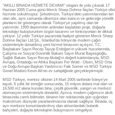
"AKILLI BİNADA HİZMETE DEVAM!" sloganı ile yola çıkarak 17
Haziran 2005 Cuma günü Merck Sharp Dohme İlaçları Türkiye ofisi
hizmete sokulmuştur. Şirketimizin, Türkiye'deki yatırımlarından biri
olan ofis, aynı zamanda ülkemize olan inancın ve geleceğe yönelik
planların bir göstergesi olarak Türkiye'ye yapılmış olan bir
yatırımdır. 1999 depreminin ardından başlatılan proje, doğayla
teknolojiyi buluştururken özgün tasarımı ve fonksiyonları ile dikkat
çekiyor. 12 yıldır Türkiye pazarında faaliyet gösteren Merck Sharp
Dohme İlaçları Ltd.Şti., İstanbul'da İstinye'de modern çağın
sistemleriyle donatılmış yeni hizmet binasının açılışını, T.C.
Başbakanı Sayın Recep Tayyip Erdoğan'ın yüksek huzurlarında,
Çalışma ve Sosyal Güvenlik Bakanı Sayın Murat Başesgioğlu,
Sağlık Bakanı Sayın Recep Akdağ'ın değerli katılımlarıyla, MSD
Avrupa, Ortadoğu ve Afrika Başkanı Per Wold - Olsen, MSD Orta
ve Doğu Avrupa Başkan Yardımcısı Faik Somer ve MSD Türkiye
Genel Müdürü Kevin Ali'nin ev sahipliğinde gerçekleştirmiştir.
MSD Türkiye, merkez ofisinin 14 Mart 2005 tarihinde İstinye'ye
taşıdı. 6 yıllık bir emeğin sonucunda, 15 milyon dolara mal olan ve
16,500 m2 alana kurulan bina, çeşitli güvenlik, yangın ve merkezi
otomasyon sistemleriyle donatıldı. Ayrıca, modern çağımızın akıllı
binasında camlı bölmeler, binanın her noktasında gün ışığından
maksimum düzeyde yararlanılmasına olanak sağllıyor. Binada, üç
ayrı merkeze konumlandırılmış olan atriumlardaki botanik
bahçeleri, doğayla teknolojinin buluşmasını simgeliyor.