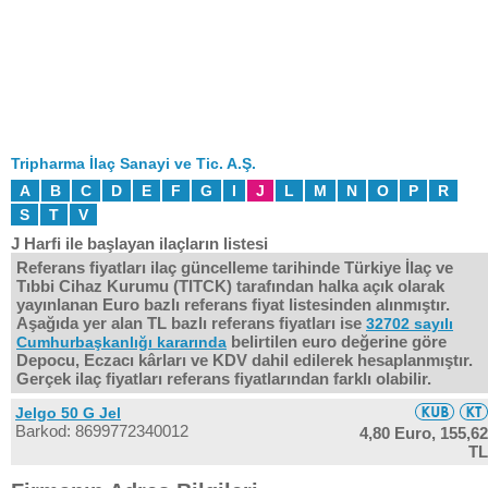
Tripharma İlaç Sanayi ve Tic. A.Ş.
A
B
C
D
E
F
G
I
J
L
M
N
O
P
R
S
T
V
J Harfi ile başlayan ilaçların listesi
Referans fiyatları ilaç güncelleme tarihinde Türkiye İlaç ve
Tıbbi Cihaz Kurumu (TITCK) tarafından halka açık olarak
yayınlanan Euro bazlı referans fiyat listesinden alınmıştır.
Aşağıda yer alan TL bazlı referans fiyatları ise
32702 sayılı
belirtilen euro değerine göre
Cumhurbaşkanlığı kararında
Depocu, Eczacı kârları ve KDV dahil edilerek hesaplanmıştır.
Gerçek ilaç fiyatları referans fiyatlarından farklı olabilir.
Jelgo 50 G Jel
Barkod: 8699772340012
4,80 Euro,
155,62
TL