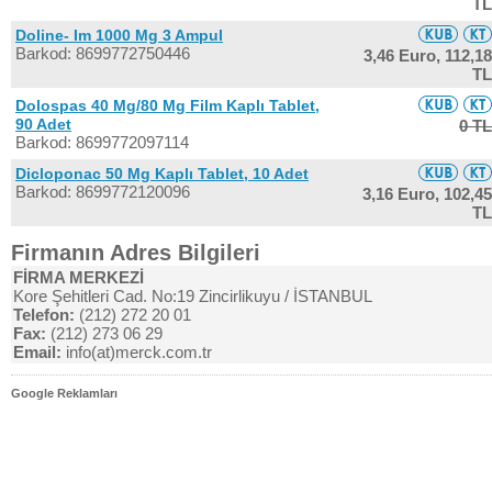
TL
Doline- Im 1000 Mg 3 Ampul
Barkod: 8699772750446
3,46 Euro,
112,18
TL
Dolospas 40 Mg/80 Mg Film Kaplı Tablet,
90 Adet
0 TL
Barkod: 8699772097114
Dicloponac 50 Mg Kaplı Tablet, 10 Adet
Barkod: 8699772120096
3,16 Euro,
102,45
TL
Firmanın Adres Bilgileri
FİRMA MERKEZİ
Kore Şehitleri Cad. No:19 Zincirlikuyu / İSTANBUL
Telefon:
(212) 272 20 01
Fax:
(212) 273 06 29
Email:
info(at)merck.com.tr
Google Reklamları