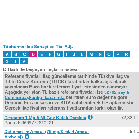
Tripharma İlaç Sanayi ve Tic. A.Ş.
A
B
C
D
E
F
G
I
J
L
M
N
O
P
R
S
T
V
D Harfi ile başlayan ilaçların listesi
Referans fiyatları ilaç güncelleme tarihinde Türkiye İlaç ve
Tıbbi Cihaz Kurumu (TITCK) tarafından halka açık olarak
yayınlanan Euro bazlı referans fiyat listesinden alınmıştır.
Aşağıda yer alan TL bazlı referans fiyatları ise
32702 sayılı
belirtilen euro değerine göre
Cumhurbaşkanlığı kararında
Depocu, Eczacı kârları ve KDV dahil edilerek hesaplanmıştır.
Gerçek ilaç fiyatları referans fiyatlarından farklı olabilir.
72,32 TL
Dexacom 1 Mg 5 Ml Göz Kulak Damlası
Barkod: 8699772610221
5 TL
Deflamat Im Ampul (75 mg/3 ml, 4 Ampul
Ambalaj)