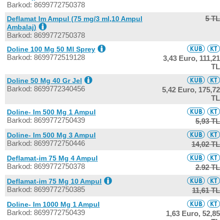
Barkod: 8699772750378
5 TL
Deflamat Im Ampul (75 mg/3 ml,10 Ampul
Ambalaj)
Barkod: 8699772750378
Doline 100 Mg 50 Ml Sprey
Barkod: 8699772519128
3,43 Euro,
111,21
TL
Doline 50 Mg 40 Gr Jel
Barkod: 8699772340456
5,42 Euro,
175,72
TL
Doline- Im 500 Mg 1 Ampul
Barkod: 8699772750439
5,93 TL
Doline- Im 500 Mg 3 Ampul
Barkod: 8699772750446
14,02 TL
Deflamat-im 75 Mg 4 Ampul
Barkod: 8699772750378
2.92 TL
Deflamat-im 75 Mg 10 Ampul
Barkod: 8699772750385
11,61 TL
Doline- Im 1000 Mg 1 Ampul
Barkod: 8699772750439
1,63 Euro,
52,85