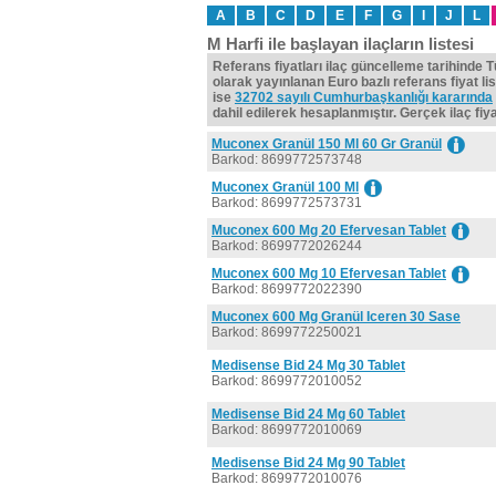
A
B
C
D
E
F
G
I
J
L
M Harfi ile başlayan ilaçların listesi
Referans fiyatları ilaç güncelleme tarihinde 
olarak yayınlanan Euro bazlı referans fiyat lis
ise
32702 sayılı Cumhurbaşkanlığı kararında
dahil edilerek hesaplanmıştır. Gerçek ilaç fiyat
Muconex Granül 150 Ml 60 Gr Granül
Barkod: 8699772573748
Muconex Granül 100 Ml
Barkod: 8699772573731
Muconex 600 Mg 20 Efervesan Tablet
Barkod: 8699772026244
Muconex 600 Mg 10 Efervesan Tablet
Barkod: 8699772022390
Muconex 600 Mg Granül Iceren 30 Sase
Barkod: 8699772250021
Medisense Bid 24 Mg 30 Tablet
Barkod: 8699772010052
Medisense Bid 24 Mg 60 Tablet
Barkod: 8699772010069
Medisense Bid 24 Mg 90 Tablet
Barkod: 8699772010076