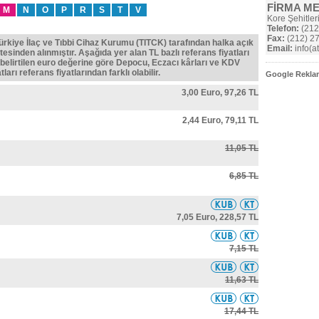
FİRMA M
M
N
O
P
R
S
T
V
Kore Şehitler
Telefon:
(212
Fax:
(212) 27
Türkiye İlaç ve Tıbbi Cihaz Kurumu (TITCK) tarafından halka açık
Email:
info(a
tesinden alınmıştır. Aşağıda yer alan TL bazlı referans fiyatları
belirtilen euro değerine göre Depocu, Eczacı kârları ve KDV
ları referans fiyatlarından farklı olabilir.
Google Reklam
3,00 Euro,
97,26 TL
2,44 Euro,
79,11 TL
11,05 TL
6,85 TL
7,05 Euro,
228,57 TL
7,15 TL
11,63 TL
17,44 TL