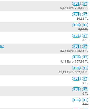
6,42 Euro,
208,15 TL
10,18 TL
9,27 TL
0 TL
let
5,72 Euro,
185,45 TL
9,48 Euro,
307,36 TL
11,19 Euro,
362,80 TL
0 TL
0 TL
0 TL