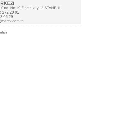
ERKEZİ
i Cad. No:19 Zincirlikuyu / İSTANBUL
) 272 20 01
3 06 29
t)merck.com.tr
ları