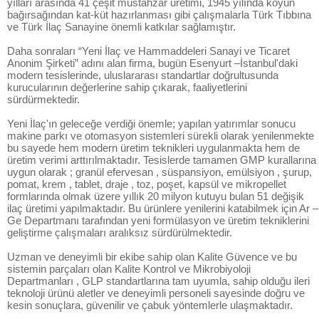
yılları arasında 41 çeşit müstahzar üretimi, 1945 yılında koyun
bağırsağından kat-küt hazırlanması gibi çalışmalarla Türk Tıbbına
ve Türk İlaç Sanayine önemli katkılar sağlamıştır.
Daha sonraları “Yeni İlaç ve Hammaddeleri Sanayi ve Ticaret
Anonim Şirketi” adını alan firma, bugün Esenyurt –İstanbul'daki
modern tesislerinde, uluslararası standartlar doğrultusunda
kurucularının değerlerine sahip çıkarak, faaliyetlerini
sürdürmektedir.
Yeni İlaç'ın geleceğe verdiği önemle; yapılan yatırımlar sonucu
makine parkı ve otomasyon sistemleri sürekli olarak yenilenmekte
bu sayede hem modern üretim teknikleri uygulanmakta hem de
üretim verimi arttırılmaktadır. Tesislerde tamamen GMP kurallarına
uygun olarak ; granül efervesan , süspansiyon, emülsiyon , şurup,
pomat, krem , tablet, draje , toz, poşet, kapsül ve mikropellet
formlarında olmak üzere yıllık 20 milyon kutuyu bulan 51 değişik
ilaç üretimi yapılmaktadır. Bu ürünlere yenilerini katabilmek için Ar –
Ge Departmanı tarafından yeni formülasyon ve üretim tekniklerini
geliştirme çalışmaları aralıksız sürdürülmektedir.
Uzman ve deneyimli bir ekibe sahip olan Kalite Güvence ve bu
sistemin parçaları olan Kalite Kontrol ve Mikrobiyoloji
Departmanları , GLP standartlarına tam uyumla, sahip olduğu ileri
teknoloji ürünü aletler ve deneyimli personeli sayesinde doğru ve
kesin sonuçlara, güvenilir ve çabuk yöntemlerle ulaşmaktadır.