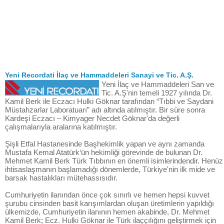
Yeni Recordati İlaç ve Hammaddeleri Sanayi ve Tic. A.Ş.
Yeni İlaç ve Hammaddeleri San ve
Tic. A.Ş'nin temeli 1927 yılında Dr.
Kamil Berk ile Eczacı Hulki Göknar tarafından “Tıbbi ve Saydani
Müstahzarlar Laboratuarı” adı altında atılmıştır. Bir süre sonra
Kardeşi Eczacı – Kimyager Necdet Göknar'da değerli
çalışmalarıyla aralarına katılmıştır.
Şişli Etfal Hastanesinde Başhekimlik yapan ve aynı zamanda
Mustafa Kemal Atatürk‘ün hekimliği görevinde de bulunan Dr.
Mehmet Kamil Berk Türk Tıbbının en önemli isimlerindendir. Henüz
ihtisaslaşmanın başlamadığı dönemlerde, Türkiye'nin ilk mide ve
barsak hastalıkları mütehassısıdır.
Cumhuriyetin ilanından önce çok sınırlı ve hemen hepsi kuvvet
şurubu cinsinden basit karışımlardan oluşan üretimlerin yapıldığı
ülkemizde, Cumhuriyetin ilanının hemen akabinde, Dr. Mehmet
Kamil Berk; Ecz. Hulki Göknar ile Türk ilaççılığını geliştirmek için