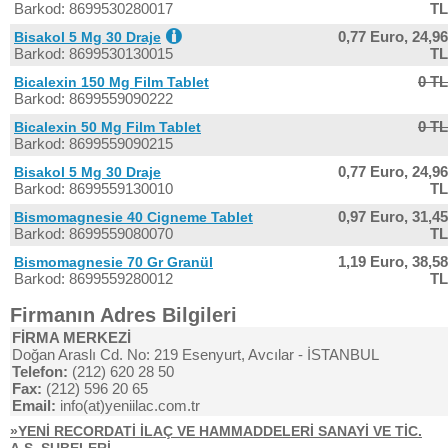
Barkod: 8699530280017
TL
0,77 Euro,
24,96
Bisakol 5 Mg 30 Draje
Barkod: 8699530130015
TL
0 TL
Bicalexin 150 Mg Film Tablet
Barkod: 8699559090222
0 TL
Bicalexin 50 Mg Film Tablet
Barkod: 8699559090215
0,77 Euro,
24,96
Bisakol 5 Mg 30 Draje
Barkod: 8699559130010
TL
0,97 Euro,
31,45
Bismomagnesie 40 Cigneme Tablet
Barkod: 8699559080070
TL
1,19 Euro,
38,58
Bismomagnesie 70 Gr Granül
Barkod: 8699559280012
TL
Firmanın Adres Bilgileri
FİRMA MERKEZİ
Doğan Araslı Cd. No: 219 Esenyurt, Avcılar - İSTANBUL
Telefon:
(212) 620 28 50
Fax:
(212) 596 20 65
Email:
info(at)yeniilac.com.tr
»YENİ RECORDATİ İLAÇ VE HAMMADDELERİ SANAYİ VE TİC.