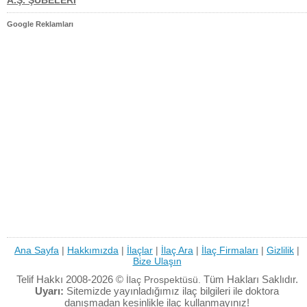
A.Ş. ŞUBELERİ
Google Reklamları
Ana Sayfa
|
Hakkımızda
|
İlaçlar
|
İlaç Ara
|
İlaç Firmaları
|
Gizlilik
|
Bize Ulaşın
Telif Hakkı 2008-2026 ©
Tüm Hakları Saklıdır.
İlaç Prospektüsü.
Uyarı:
Sitemizde yayınladığımız ilaç bilgileri ile doktora
danışmadan kesinlikle ilaç kullanmayınız!