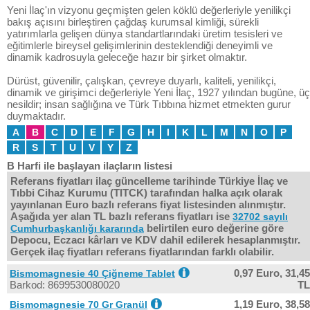
Yeni İlaç'ın vizyonu geçmişten gelen köklü değerleriyle yenilikçi
bakış açısını birleştiren çağdaş kurumsal kimliği, sürekli
yatırımlarla gelişen dünya standartlarındaki üretim tesisleri ve
eğitimlerle bireysel gelişimlerinin desteklendiği deneyimli ve
dinamik kadrosuyla geleceğe hazır bir şirket olmaktır.
Dürüst, güvenilir, çalışkan, çevreye duyarlı, kaliteli, yenilikçi,
dinamik ve girişimci değerleriyle Yeni İlaç, 1927 yılından bugüne, üç
nesildir; insan sağlığına ve Türk Tıbbına hizmet etmekten gurur
duymaktadır.
A
B
C
D
E
F
G
H
I
K
L
M
N
O
P
R
S
T
U
V
Y
Z
B Harfi ile başlayan ilaçların listesi
Referans fiyatları ilaç güncelleme tarihinde Türkiye İlaç ve
Tıbbi Cihaz Kurumu (TITCK) tarafından halka açık olarak
yayınlanan Euro bazlı referans fiyat listesinden alınmıştır.
Aşağıda yer alan TL bazlı referans fiyatları ise
32702 sayılı
belirtilen euro değerine göre
Cumhurbaşkanlığı kararında
Depocu, Eczacı kârları ve KDV dahil edilerek hesaplanmıştır.
Gerçek ilaç fiyatları referans fiyatlarından farklı olabilir.
0,97 Euro,
31,45
Bismomagnesie 40 Çiğneme Tablet
Barkod: 8699530080020
TL
1,19 Euro,
38,58
Bismomagnesie 70 Gr Granül