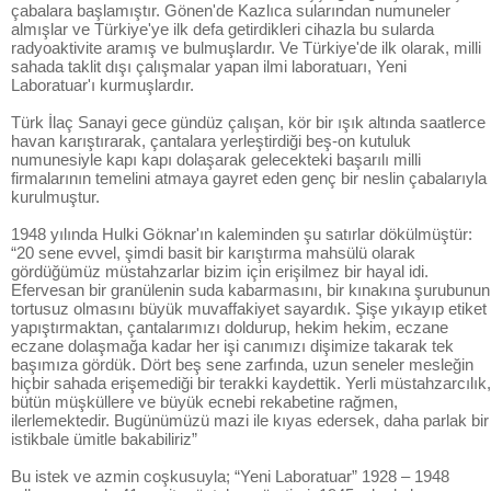
çabalara başlamıştır. Gönen'de Kazlıca sularından numuneler
almışlar ve Türkiye'ye ilk defa getirdikleri cihazla bu sularda
radyoaktivite aramış ve bulmuşlardır. Ve Türkiye'de ilk olarak, milli
sahada taklit dışı çalışmalar yapan ilmi laboratuarı, Yeni
Laboratuar'ı kurmuşlardır.
Türk İlaç Sanayi gece gündüz çalışan, kör bir ışık altında saatlerce
havan karıştırarak, çantalara yerleştirdiği beş-on kutuluk
numunesiyle kapı kapı dolaşarak gelecekteki başarılı milli
firmalarının temelini atmaya gayret eden genç bir neslin çabalarıyla
kurulmuştur.
1948 yılında Hulki Göknar'ın kaleminden şu satırlar dökülmüştür:
“20 sene evvel, şimdi basit bir karıştırma mahsülü olarak
gördüğümüz müstahzarlar bizim için erişilmez bir hayal idi.
Efervesan bir granülenin suda kabarmasını, bir kınakına şurubunun
tortusuz olmasını büyük muvaffakiyet sayardık. Şişe yıkayıp etiket
yapıştırmaktan, çantalarımızı doldurup, hekim hekim, eczane
eczane dolaşmağa kadar her işi canımızı dişimize takarak tek
başımıza gördük. Dört beş sene zarfında, uzun seneler mesleğin
hiçbir sahada erişemediği bir terakki kaydettik. Yerli müstahzarcılık,
bütün müşküllere ve büyük ecnebi rekabetine rağmen,
ilerlemektedir. Bugünümüzü mazi ile kıyas edersek, daha parlak bir
istikbale ümitle bakabiliriz”
Bu istek ve azmin coşkusuyla; “Yeni Laboratuar” 1928 – 1948