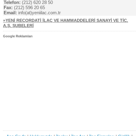
Telefon:
(212) 620 28 50
Fax:
(212) 596 20 65
Email:
info(at)yeniilac.com.tr
»YENİ RECORDATİ İLAÇ VE HAMMADDELERİ SANAYİ VE TİC.
A.Ş. ŞUBELERİ
Google Reklamları