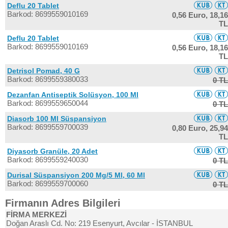
Deflu 20 Tablet
Barkod: 8699559010169
0,56 Euro,
18,16
TL
Deflu 20 Tablet
Barkod: 8699559010169
0,56 Euro,
18,16
TL
Detrisol Pomad, 40 G
Barkod: 8699559380033
0 TL
Dezanfan Antiseptik Solüsyon, 100 Ml
Barkod: 8699559650044
0 TL
Diasorb 100 Ml Süspansiyon
Barkod: 8699559700039
0,80 Euro,
25,94
TL
Diyasorb Granüle, 20 Adet
Barkod: 8699559240030
0 TL
Durisal Süspansiyon 200 Mg/5 Ml, 60 Ml
Barkod: 8699559700060
0 TL
Firmanın Adres Bilgileri
FİRMA MERKEZİ
Doğan Araslı Cd. No: 219 Esenyurt, Avcılar - İSTANBUL