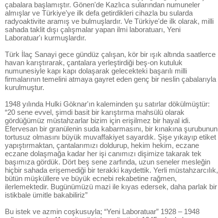
çabalara başlamıştır. Gönen'de Kazlıca sularından numuneler
almışlar ve Türkiye'ye ilk defa getirdikleri cihazla bu sularda
radyoaktivite aramış ve bulmuşlardır. Ve Türkiye'de ilk olarak, milli
sahada taklit dışı çalışmalar yapan ilmi laboratuarı, Yeni
Laboratuar'ı kurmuşlardır.
Türk İlaç Sanayi gece gündüz çalışan, kör bir ışık altında saatlerce
havan karıştırarak, çantalara yerleştirdiği beş-on kutuluk
numunesiyle kapı kapı dolaşarak gelecekteki başarılı milli
firmalarının temelini atmaya gayret eden genç bir neslin çabalarıyla
kurulmuştur.
1948 yılında Hulki Göknar'ın kaleminden şu satırlar dökülmüştür:
“20 sene evvel, şimdi basit bir karıştırma mahsülü olarak
gördüğümüz müstahzarlar bizim için erişilmez bir hayal idi.
Efervesan bir granülenin suda kabarmasını, bir kınakına şurubunun
tortusuz olmasını büyük muvaffakiyet sayardık. Şişe yıkayıp etiket
yapıştırmaktan, çantalarımızı doldurup, hekim hekim, eczane
eczane dolaşmağa kadar her işi canımızı dişimize takarak tek
başımıza gördük. Dört beş sene zarfında, uzun seneler mesleğin
hiçbir sahada erişemediği bir terakki kaydettik. Yerli müstahzarcılık,
bütün müşküllere ve büyük ecnebi rekabetine rağmen,
ilerlemektedir. Bugünümüzü mazi ile kıyas edersek, daha parlak bir
istikbale ümitle bakabiliriz”
Bu istek ve azmin coşkusuyla; “Yeni Laboratuar” 1928 – 1948