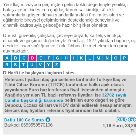
Yeni İlaç'ın vizyonu geçmişten gelen köklü değerleriyle yenilikçi
bakış açısını birleştiren çağdaş kurumsal kimliği, sürekli
yatırımlarla gelişen dünya standartlarındaki üretim tesisleri ve
eğitimlerle bireysel gelişimlerinin desteklendiği deneyimli ve
dinamik kadrosuyla geleceğe hazır bir şirket olmaktır.
Dürüst, güvenilir, çalışkan, çevreye duyarlı, kaliteli, yenilikçi,
dinamik ve girişimci değerleriyle Yeni İlaç, 1927 yılından bugüne, üç
nesildir; insan sağlığına ve Türk Tıbbına hizmet etmekten gurur
duymaktadır.
A
B
C
D
E
F
G
H
I
K
L
M
N
O
P
R
S
T
U
V
Y
Z
D Harfi ile başlayan ilaçların listesi
Referans fiyatları ilaç güncelleme tarihinde Türkiye İlaç ve
Tıbbi Cihaz Kurumu (TITCK) tarafından halka açık olarak
yayınlanan Euro bazlı referans fiyat listesinden alınmıştır.
Aşağıda yer alan TL bazlı referans fiyatları ise
32702 sayılı
belirtilen euro değerine göre
Cumhurbaşkanlığı kararında
Depocu, Eczacı kârları ve KDV dahil edilerek hesaplanmıştır.
Gerçek ilaç fiyatları referans fiyatlarından farklı olabilir.
Deflu 100 Cc Şurup
Barkod: 8699559570106
1,18 Euro,
38,26
TL