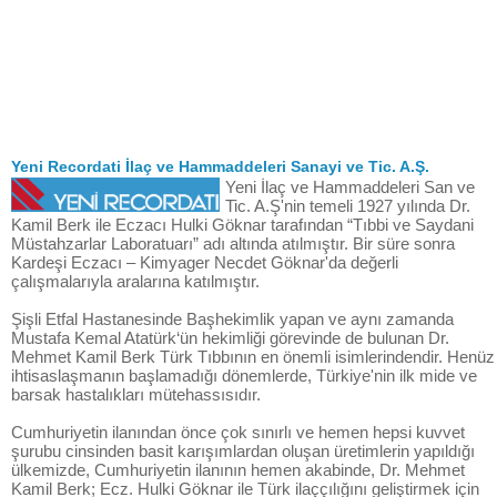
Yeni Recordati İlaç ve Hammaddeleri Sanayi ve Tic. A.Ş.
Yeni İlaç ve Hammaddeleri San ve
Tic. A.Ş'nin temeli 1927 yılında Dr.
Kamil Berk ile Eczacı Hulki Göknar tarafından “Tıbbi ve Saydani
Müstahzarlar Laboratuarı” adı altında atılmıştır. Bir süre sonra
Kardeşi Eczacı – Kimyager Necdet Göknar'da değerli
çalışmalarıyla aralarına katılmıştır.
Şişli Etfal Hastanesinde Başhekimlik yapan ve aynı zamanda
Mustafa Kemal Atatürk‘ün hekimliği görevinde de bulunan Dr.
Mehmet Kamil Berk Türk Tıbbının en önemli isimlerindendir. Henüz
ihtisaslaşmanın başlamadığı dönemlerde, Türkiye'nin ilk mide ve
barsak hastalıkları mütehassısıdır.
Cumhuriyetin ilanından önce çok sınırlı ve hemen hepsi kuvvet
şurubu cinsinden basit karışımlardan oluşan üretimlerin yapıldığı
ülkemizde, Cumhuriyetin ilanının hemen akabinde, Dr. Mehmet
Kamil Berk; Ecz. Hulki Göknar ile Türk ilaççılığını geliştirmek için