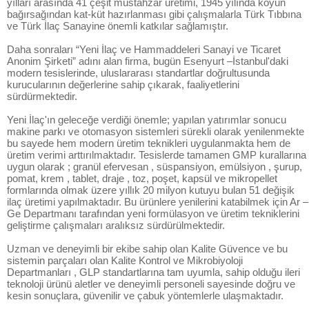
yılları arasında 41 çeşit müstahzar üretimi, 1945 yılında koyun
bağırsağından kat-küt hazırlanması gibi çalışmalarla Türk Tıbbına
ve Türk İlaç Sanayine önemli katkılar sağlamıştır.
Daha sonraları “Yeni İlaç ve Hammaddeleri Sanayi ve Ticaret
Anonim Şirketi” adını alan firma, bugün Esenyurt –İstanbul'daki
modern tesislerinde, uluslararası standartlar doğrultusunda
kurucularının değerlerine sahip çıkarak, faaliyetlerini
sürdürmektedir.
Yeni İlaç'ın geleceğe verdiği önemle; yapılan yatırımlar sonucu
makine parkı ve otomasyon sistemleri sürekli olarak yenilenmekte
bu sayede hem modern üretim teknikleri uygulanmakta hem de
üretim verimi arttırılmaktadır. Tesislerde tamamen GMP kurallarına
uygun olarak ; granül efervesan , süspansiyon, emülsiyon , şurup,
pomat, krem , tablet, draje , toz, poşet, kapsül ve mikropellet
formlarında olmak üzere yıllık 20 milyon kutuyu bulan 51 değişik
ilaç üretimi yapılmaktadır. Bu ürünlere yenilerini katabilmek için Ar –
Ge Departmanı tarafından yeni formülasyon ve üretim tekniklerini
geliştirme çalışmaları aralıksız sürdürülmektedir.
Uzman ve deneyimli bir ekibe sahip olan Kalite Güvence ve bu
sistemin parçaları olan Kalite Kontrol ve Mikrobiyoloji
Departmanları , GLP standartlarına tam uyumla, sahip olduğu ileri
teknoloji ürünü aletler ve deneyimli personeli sayesinde doğru ve
kesin sonuçlara, güvenilir ve çabuk yöntemlerle ulaşmaktadır.