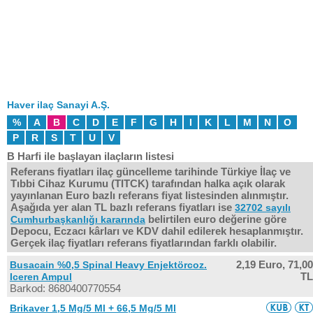
Haver ilaç Sanayi A.Ş.
%
A
B
C
D
E
F
G
H
I
K
L
M
N
O
P
R
S
T
U
V
B Harfi ile başlayan ilaçların listesi
Referans fiyatları ilaç güncelleme tarihinde Türkiye İlaç ve
Tıbbi Cihaz Kurumu (TITCK) tarafından halka açık olarak
yayınlanan Euro bazlı referans fiyat listesinden alınmıştır.
Aşağıda yer alan TL bazlı referans fiyatları ise
32702 sayılı
belirtilen euro değerine göre
Cumhurbaşkanlığı kararında
Depocu, Eczacı kârları ve KDV dahil edilerek hesaplanmıştır.
Gerçek ilaç fiyatları referans fiyatlarından farklı olabilir.
2,19 Euro,
71,00
Busacain %0,5 Spinal Heavy Enjektörcoz.
TL
Iceren Ampul
Barkod: 8680400770554
Brikaver 1,5 Mg/5 Ml + 66,5 Mg/5 Ml