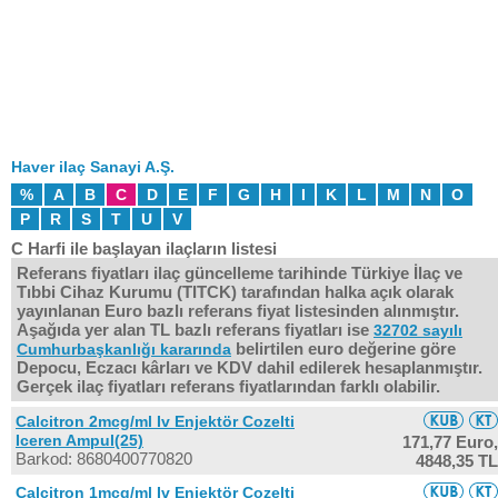
Haver ilaç Sanayi A.Ş.
%
A
B
C
D
E
F
G
H
I
K
L
M
N
O
P
R
S
T
U
V
C Harfi ile başlayan ilaçların listesi
Referans fiyatları ilaç güncelleme tarihinde Türkiye İlaç ve
Tıbbi Cihaz Kurumu (TITCK) tarafından halka açık olarak
yayınlanan Euro bazlı referans fiyat listesinden alınmıştır.
Aşağıda yer alan TL bazlı referans fiyatları ise
32702 sayılı
belirtilen euro değerine göre
Cumhurbaşkanlığı kararında
Depocu, Eczacı kârları ve KDV dahil edilerek hesaplanmıştır.
Gerçek ilaç fiyatları referans fiyatlarından farklı olabilir.
Calcitron 2mcg/ml Iv Enjektör Cozelti
Iceren Ampul(25)
171,77 Euro,
Barkod: 8680400770820
4848,35 TL
Calcitron 1mcg/ml Iv Enjektör Cozelti