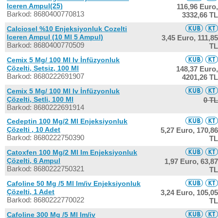
Iceren Ampul(25)
116,96 Euro,
Barkod: 8680400770813
3332,66 TL
Calciosel %10 Enjeksiyonluk Cozelti
Iceren Ampul (10 Ml 5 Ampul)
3,45 Euro,
111,85
Barkod: 8680400770509
TL
Cemix 5 Mg/ 100 Ml Iv İnfüzyonluk
Çözelti, Setsiz, 100 Ml
148,37 Euro,
Barkod: 8680222691907
4201,26 TL
Cemix 5 Mg/ 100 Ml Iv İnfüzyonluk
Çözelti, Setli, 100 Ml
0 TL
Barkod: 8680222691914
Cedeptin 100 Mg/2 Ml Enjeksiyonluk
Çözelti , 10 Adet
5,27 Euro,
170,86
Barkod: 8680222750390
TL
Catoxfen 100 Mg/2 Ml Im Enjeksiyonluk
Çözelti, 6 Ampul
1,97 Euro,
63,87
Barkod: 8680222750321
TL
Cafoline 50 Mg /5 Ml Im/iv Enjeksiyonluk
Çözelti, 1 Adet
3,24 Euro,
105,05
Barkod: 8680222770022
TL
Cafoline 300 Mg /5 Ml Im/iv