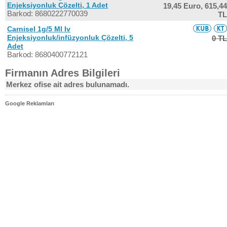
Enjeksiyonluk Çözelti, 1 Adet
19,45 Euro,
615,44
Barkod: 8680222770039
TL
Carnisel 1g/5 Ml Iv
Enjeksiyonluk/infüzyonluk Çözelti, 5
0 TL
Adet
Barkod: 8680400772121
Firmanın Adres Bilgileri
Merkez ofise ait adres bulunamadı.
Google Reklamları