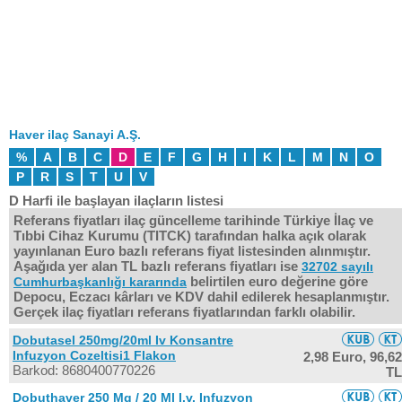
Haver ilaç Sanayi A.Ş.
%
A
B
C
D
E
F
G
H
I
K
L
M
N
O
P
R
S
T
U
V
D Harfi ile başlayan ilaçların listesi
Referans fiyatları ilaç güncelleme tarihinde Türkiye İlaç ve
Tıbbi Cihaz Kurumu (TITCK) tarafından halka açık olarak
yayınlanan Euro bazlı referans fiyat listesinden alınmıştır.
Aşağıda yer alan TL bazlı referans fiyatları ise
32702 sayılı
belirtilen euro değerine göre
Cumhurbaşkanlığı kararında
Depocu, Eczacı kârları ve KDV dahil edilerek hesaplanmıştır.
Gerçek ilaç fiyatları referans fiyatlarından farklı olabilir.
Dobutasel 250mg/20ml Iv Konsantre
Infuzyon Cozeltisi1 Flakon
2,98 Euro,
96,62
Barkod: 8680400770226
TL
Dobuthaver 250 Mg / 20 Ml I.v. Infuzyon