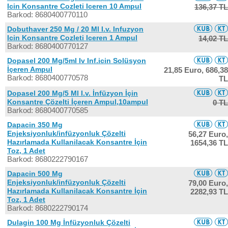
Icin Konsantre Cozleti Iceren 10 Ampul
136,37 TL
Barkod: 8680400770110
Dobuthaver 250 Mg / 20 Ml I.v. Infuzyon
Icin Konsantre Cozleti Iceren 1 Ampul
14,02 TL
Barkod: 8680400770127
Dopasel 200 Mg/5ml Iv Inf.icin Solüsyon
İçeren Ampul
21,85 Euro,
686,38
Barkod: 8680400770578
TL
Dopasel 200 Mg/5 Ml I.v. İnfüzyon İçin
Konsantre Çözelti İçeren Ampul,10ampul
0 TL
Barkod: 8680400770585
Dapacin 350 Mg
Enjeksiyonluk/infüzyonluk Çözelti
56,27 Euro,
Hazırlamada Kullanilacak Konsantre İçin
1654,36 TL
Toz, 1 Adet
Barkod: 8680222790167
Dapacin 500 Mg
Enjeksiyonluk/infüzyonluk Çözelti
79,00 Euro,
Hazırlamada Kullanilacak Konsantre İçin
2282,93 TL
Toz, 1 Adet
Barkod: 8680222790174
Dulagin 100 Mg İnfüzyonluk Çözelti