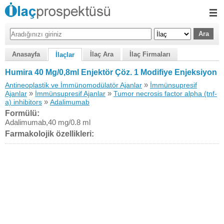
Anasayfa
İlaç Ara
İlaç Firmaları
İlaçlar
Humira 40 Mg/0,8ml Enjektör Çöz. 1 Modifiye Enjeksiyon
»
Antineoplastik ve İmmünomodülatör Ajanlar
İmmünsupresif
»
»
Ajanlar
İmmünsupresif Ajanlar
Tumor necrosis factor alpha (tnf-
»
a) inhibitors
Adalimumab
Formülü:
Adalimumab,40 mg/0.8 ml
Farmakolojik özellikleri: