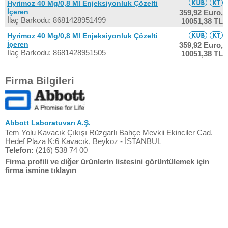
Hyrimoz 40 Mg/0,8 Ml Enjeksiyonluk Çözelti
İçeren
359,92 Euro,
İlaç Barkodu: 8681428951499
10051,38 TL
Hyrimoz 40 Mg/0,8 Ml Enjeksiyonluk Çözelti
İçeren
359,92 Euro,
İlaç Barkodu: 8681428951505
10051,38 TL
Firma Bilgileri
Abbott Laboratuvarı A.Ş.
Tem Yolu Kavacık Çıkışı Rüzgarlı Bahçe Mevkii Ekinciler Cad.
Hedef Plaza K:6 Kavacık, Beykoz - İSTANBUL
Telefon:
(216) 538 74 00
Firma profili ve diğer ürünlerin listesini görüntülemek için
firma ismine tıklayın