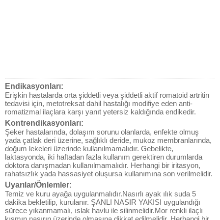
Endikasyonları:
Erişkin hastalarda orta şiddetli veya şiddetli aktif romatoid artritin
tedavisi için, metotreksat dahil hastalığı modifiye eden anti-
romatizmal ilaçlara karşı yanıt yetersiz kaldığında endikedir.
Kontrendikasyonları:
Şeker hastalarında, dolaşım sorunu olanlarda, enfekte olmuş
yada çatlak deri üzerine, sağlıklı deride, mukoz membranlarında,
doğum lekeleri üzerinde kullanılmamalıdır. Gebelikte,
laktasyonda, iki haftadan fazla kullanım gerektiren durumlarda
doktora danışmadan kullanılmamalıdır. Herhangi bir iritasyon,
rahatsızlık yada hassasiyet oluşursa kullanımına son verilmelidir.
Uyarılar/Önlemler:
Temiz ve kuru ayağa uygulanmalıdır.Nasırlı ayak ılık suda 5
dakika bekletilip, kurulanır. ŞANLI NASIR YAKISI uygulandığı
sürece yıkanmamalı, ıslak havlu ile silinmelidir.Mor renkli ilaçlı
kısmın nasırın üzerinde olmasına dikkat edilmelidir. Herhangi bir