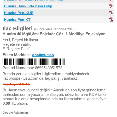
Humira Hakkında Kısa Bilgi
Humira Pen-KUB
Humira Pen-KT
İlaç Bilgileri
(Güncelleme Tarihi:9.4.2010)
Humira 40 Mg/0,8ml Enjektör Çöz. 1 Modifiye Enjeksiyon
Yerli, Beşeri bir ilaçtır.
Reçete ile satılır.
E-Reçete: Pasif
Etken Maddesi:
Adalimumab
Barkod Numarası: 8699548951572
Burada yer alan bilgiler bilgilendirme mahiyetindedir.
Ilacprospektusu.com'da ilaç satışı yapılmaz.
İlaç Fiyatı: 0 TL
Bu ilacın fiyatı güncel değildir. Ancak en son fiyat güncelleme
tarihinden sonra yaşanan enflasyon, döviz kuru ve KDV farkı
otomatik olarak hesaplandığında bu ilacın tahmini güncel fiyatı:
0,00 TL
olabilir.
Google Reklamları