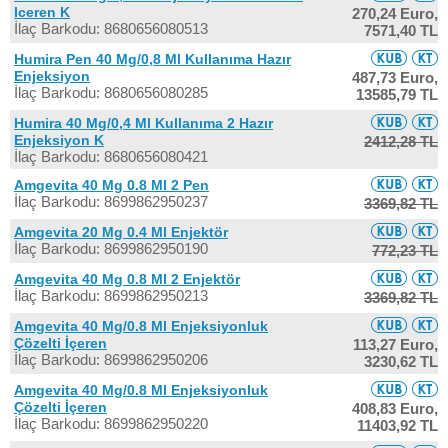
Iceren K
270,24 Euro,
İlaç Barkodu: 8680656080513
7571,40 TL
Humira Pen 40 Mg/0,8 Ml Kullanıma Hazır
Enjeksiyon
487,73 Euro,
İlaç Barkodu: 8680656080285
13585,79 TL
Humira 40 Mg/0,4 Ml Kullanıma 2 Hazır
Enjeksiyon K
2412,28 TL
İlaç Barkodu: 8680656080421
Amgevita 40 Mg 0.8 Ml 2 Pen
İlaç Barkodu: 8699862950237
3369,82 TL
Amgevita 20 Mg 0.4 Ml Enjektör
İlaç Barkodu: 8699862950190
772,23 TL
Amgevita 40 Mg 0.8 Ml 2 Enjektör
İlaç Barkodu: 8699862950213
3369,82 TL
Amgevita 40 Mg/0.8 Ml Enjeksiyonluk
Çözelti İçeren
113,27 Euro,
İlaç Barkodu: 8699862950206
3230,62 TL
Amgevita 40 Mg/0.8 Ml Enjeksiyonluk
Çözelti İçeren
408,83 Euro,
İlaç Barkodu: 8699862950220
11403,92 TL