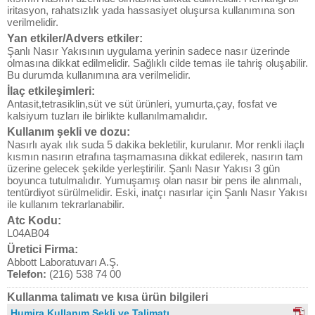
iritasyon, rahatsızlık yada hassasiyet oluşursa kullanımına son
verilmelidir.
Yan etkiler/Advers etkiler:
Şanlı Nasır Yakısının uygulama yerinin sadece nasır üzerinde
olmasına dikkat edilmelidir. Sağlıklı cilde temas ile tahriş oluşabilir.
Bu durumda kullanımına ara verilmelidir.
İlaç etkileşimleri:
Antasit,tetrasiklin,süt ve süt ürünleri, yumurta,çay, fosfat ve
kalsiyum tuzları ile birlikte kullanılmamalıdır.
Kullanım şekli ve dozu:
Nasırlı ayak ılık suda 5 dakika bekletilir, kurulanır. Mor renkli ilaçlı
kısmın nasırın etrafına taşmamasına dikkat edilerek, nasırın tam
üzerine gelecek şekilde yerleştirilir. Şanlı Nasır Yakısı 3 gün
boyunca tutulmalıdır. Yumuşamış olan nasır bir pens ile alınmalı,
tentürdiyot sürülmelidir. Eski, inatçı nasırlar için Şanlı Nasır Yakısı
ile kullanım tekrarlanabilir.
Atc Kodu:
L04AB04
Üretici Firma:
Abbott Laboratuvarı A.Ş.
Telefon:
(216) 538 74 00
Kullanma talimatı ve kısa ürün bilgileri
Humira Kullanım Şekli ve Talimatı