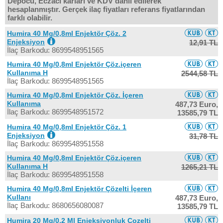
Depocu, Eczacı kârları ve KDV dahil edilerek
hesaplanmıştır. Gerçek ilaç fiyatları referans fiyatlarından
farklı olabilir.
Humira 40 Mg/0,8ml Enjektör Çöz. 2
Enjeksiyon
12,91 TL
İlaç Barkodu: 8699548951565
Humira 40 Mg/0,8ml Enjektör Çöz.içeren
Kullanıma H
2544,58 TL
İlaç Barkodu: 8699548951565
Humira 40 Mg/0,8ml Enjektör Çöz. İçeren
Kullanıma
487,73 Euro,
İlaç Barkodu: 8699548951572
13585,79 TL
Humira 40 Mg/0,8ml Enjektör Çöz. 1
Enjeksiyon
31,78 TL
İlaç Barkodu: 8699548951558
Humira 40 Mg/0,8ml Enjektör Çöz.içeren
Kullanıma H
1265,21 TL
İlaç Barkodu: 8699548951558
Humira 40 Mg/0,8ml Enjektör Çözelti İçeren
Kullanı
487,73 Euro,
İlaç Barkodu: 8680656080087
13585,79 TL
Humira 20 Mg/0,2 Ml Enjeksiyonluk Cozelti