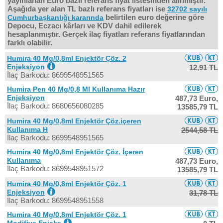
yayınlanan Euro bazlı referans fiyat listesinden alınmıştır.
Aşağıda yer alan TL bazlı referans fiyatları ise
32702 sayılı
belirtilen euro değerine göre
Cumhurbaşkanlığı kararında
Depocu, Eczacı kârları ve KDV dahil edilerek
hesaplanmıştır. Gerçek ilaç fiyatları referans fiyatlarından
farklı olabilir.
Humira 40 Mg/0,8ml Enjektör Çöz. 2
Enjeksiyon
12,91 TL
İlaç Barkodu: 8699548951565
Humira Pen 40 Mg/0,8 Ml Kullanıma Hazır
Enjeksiyon
487,73 Euro,
İlaç Barkodu: 8680656080285
13585,79 TL
Humira 40 Mg/0,8ml Enjektör Çöz.içeren
Kullanıma H
2544,58 TL
İlaç Barkodu: 8699548951565
Humira 40 Mg/0,8ml Enjektör Çöz. İçeren
Kullanıma
487,73 Euro,
İlaç Barkodu: 8699548951572
13585,79 TL
Humira 40 Mg/0,8ml Enjektör Çöz. 1
Enjeksiyon
31,78 TL
İlaç Barkodu: 8699548951558
Humira 40 Mg/0,8ml Enjektör Çöz. 1