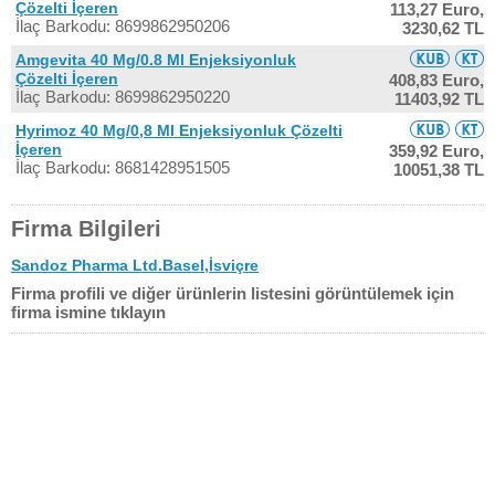
Çözelti İçeren
113,27 Euro,
İlaç Barkodu: 8699862950206
3230,62 TL
Amgevita 40 Mg/0.8 Ml Enjeksiyonluk
Çözelti İçeren
408,83 Euro,
İlaç Barkodu: 8699862950220
11403,92 TL
Hyrimoz 40 Mg/0,8 Ml Enjeksiyonluk Çözelti
İçeren
359,92 Euro,
İlaç Barkodu: 8681428951505
10051,38 TL
Firma Bilgileri
Sandoz Pharma Ltd.Basel,İsviçre
Firma profili ve diğer ürünlerin listesini görüntülemek için
firma ismine tıklayın