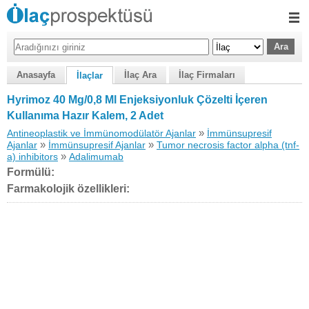
Anasayfa
İlaç Ara
İlaç Firmaları
İlaçlar
Hyrimoz 40 Mg/0,8 Ml Enjeksiyonluk Çözelti İçeren
Kullanıma Hazır Kalem, 2 Adet
»
Antineoplastik ve İmmünomodülatör Ajanlar
İmmünsupresif
»
»
Ajanlar
İmmünsupresif Ajanlar
Tumor necrosis factor alpha (tnf-
»
a) inhibitors
Adalimumab
Formülü:
Farmakolojik özellikleri: