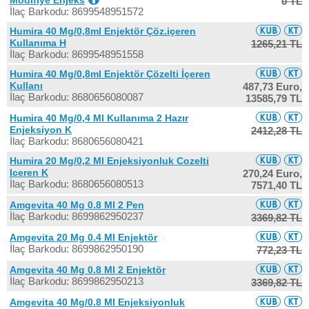
Modifiye Enjeks
0 TL
İlaç Barkodu: 8699548951572
Humira 40 Mg/0,8ml Enjektör Çöz.içeren
Kullanıma H
1265,21 TL
İlaç Barkodu: 8699548951558
Humira 40 Mg/0,8ml Enjektör Çözelti İçeren
Kullanı
487,73 Euro,
İlaç Barkodu: 8680656080087
13585,79 TL
Humira 40 Mg/0,4 Ml Kullanıma 2 Hazır
Enjeksiyon K
2412,28 TL
İlaç Barkodu: 8680656080421
Humira 20 Mg/0,2 Ml Enjeksiyonluk Cozelti
Iceren K
270,24 Euro,
İlaç Barkodu: 8680656080513
7571,40 TL
Amgevita 40 Mg 0.8 Ml 2 Pen
İlaç Barkodu: 8699862950237
3369,82 TL
Amgevita 20 Mg 0.4 Ml Enjektör
İlaç Barkodu: 8699862950190
772,23 TL
Amgevita 40 Mg 0.8 Ml 2 Enjektör
İlaç Barkodu: 8699862950213
3369,82 TL
Amgevita 40 Mg/0.8 Ml Enjeksiyonluk