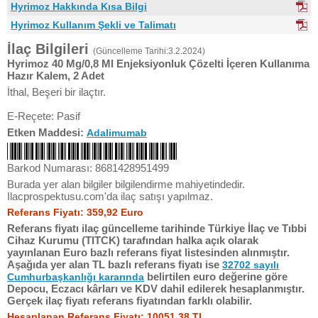
Hyrimoz Hakkında Kısa Bilgi
Hyrimoz Kullanım Şekli ve Talimatı
İlaç Bilgileri
(Güncelleme Tarihi:3.2.2024)
Hyrimoz 40 Mg/0,8 Ml Enjeksiyonluk Çözelti İçeren Kullanıma
Hazır Kalem, 2 Adet
İthal, Beşeri bir ilaçtır.
E-Reçete: Pasif
Etken Maddesi:
Adalimumab
Barkod Numarası: 8681428951499
Burada yer alan bilgiler bilgilendirme mahiyetindedir.
Ilacprospektusu.com'da ilaç satışı yapılmaz.
Referans Fiyatı: 359,92 Euro
Referans fiyatı ilaç güncelleme tarihinde Türkiye İlaç ve Tıbbi
Cihaz Kurumu (TITCK) tarafından halka açık olarak
yayınlanan Euro bazlı referans fiyat listesinden alınmıştır.
Aşağıda yer alan TL bazlı referans fiyatı ise
32702 sayılı
belirtilen euro değerine göre
Cumhurbaşkanlığı kararında
Depocu, Eczacı kârları ve KDV dahil edilerek hesaplanmıştır.
Gerçek ilaç fiyatı referans fiyatından farklı olabilir.
Hesaplanan Referans Fiyatı: 10051,38 TL