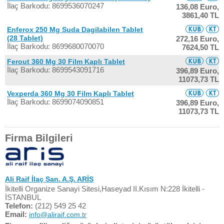
İlaç Barkodu: 8699536070247
136,08 Euro,
3861,40 TL
Enferox 250 Mg Suda Dagilabilen Tablet
(28 Tablet)
272,16 Euro,
İlaç Barkodu: 8699680070070
7624,50 TL
Ferout 360 Mg 30 Film Kaplı Tablet
İlaç Barkodu: 8699543091716
396,89 Euro,
11073,73 TL
Vexperda 360 Mg 30 Film Kaplı Tablet
İlaç Barkodu: 8699074090851
396,89 Euro,
11073,73 TL
Firma Bilgileri
Ali Raif İlaç San. A.Ş. ARİS
İkitelli Organize Sanayi Sitesi,Haseyad II.Kısım N:228 İkitelli -
İSTANBUL
Telefon:
(212) 549 25 42
Email:
info@aliraif.com.tr