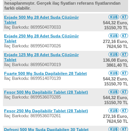
hesaplanmıştır. Gerçek ilaç fiyatları referans fiyatlarından
farklı olabilir.
Exjade 500 Mg 28 Adet Suda Çözünür
Tablet
544,32 Euro,
İlaç Barkodu: 8699504070033
15150,70 TL
Exjade 250 Mg 28 Adet Suda Çözünür
Tablet
272,16 Euro,
İlaç Barkodu: 8699504070026
7624,50 TL
Exjade 125 Mg 28 Adet Suda Çözünür
Tablet
136,08 Euro,
İlaç Barkodu: 8699504070019
3861,40 TL
Fuarte 500 Mg Suda Dagilabilen 28 Tablet
İlaç Barkodu: 8699514070139
544,32 Euro,
15150,70 TL
Fesor 500 Mg Dagilabilir Tablet (28 Tablet)
İlaç Barkodu: 8699536070285
544,32 Euro,
15150,70 TL
Fesor 250 Mg Dagilabilir Tablet (28 Tablet)
İlaç Barkodu: 8699536070261
272,16 Euro,
7624,50 TL
Defroni 500 Mg Suda Dagilabilen 30 Tablet