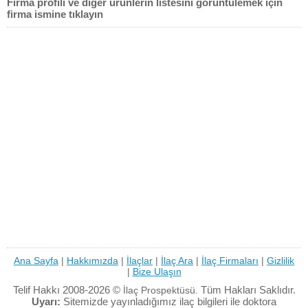
Firma profili ve diğer ürünlerin listesini görüntülemek için
firma ismine tıklayın
Ana Sayfa
|
Hakkımızda
|
İlaçlar
|
İlaç Ara
|
İlaç Firmaları
|
Gizlilik
|
Bize Ulaşın
Telif Hakkı 2008-2026 ©
Tüm Hakları Saklıdır.
İlaç Prospektüsü.
Uyarı:
Sitemizde yayınladığımız ilaç bilgileri ile doktora