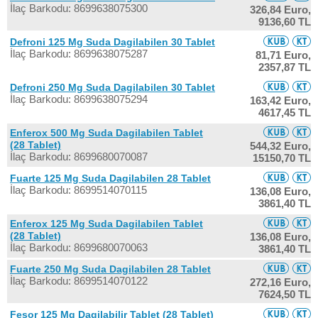
İlaç Barkodu: 8699638075300
326,84 Euro,
9136,60 TL
Defroni 125 Mg Suda Dagilabilen 30 Tablet
İlaç Barkodu: 8699638075287
81,71 Euro,
2357,87 TL
Defroni 250 Mg Suda Dagilabilen 30 Tablet
İlaç Barkodu: 8699638075294
163,42 Euro,
4617,45 TL
Enferox 500 Mg Suda Dagilabilen Tablet
(28 Tablet)
544,32 Euro,
İlaç Barkodu: 8699680070087
15150,70 TL
Fuarte 125 Mg Suda Dagilabilen 28 Tablet
İlaç Barkodu: 8699514070115
136,08 Euro,
3861,40 TL
Enferox 125 Mg Suda Dagilabilen Tablet
(28 Tablet)
136,08 Euro,
İlaç Barkodu: 8699680070063
3861,40 TL
Fuarte 250 Mg Suda Dagilabilen 28 Tablet
İlaç Barkodu: 8699514070122
272,16 Euro,
7624,50 TL
Fesor 125 Mg Dagilabilir Tablet (28 Tablet)