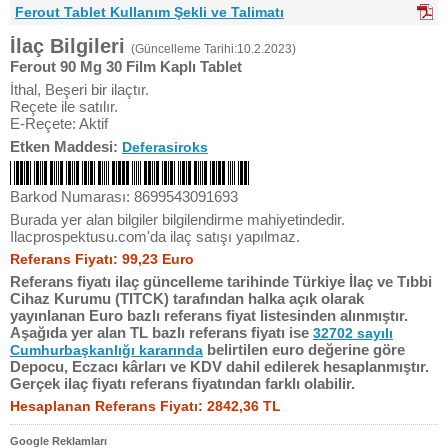
Ferout Tablet Kullanım Şekli ve Talimatı
İlaç Bilgileri
(Güncelleme Tarihi:10.2.2023)
Ferout 90 Mg 30 Film Kaplı Tablet
İthal, Beşeri bir ilaçtır.
Reçete ile satılır.
E-Reçete: Aktif
Etken Maddesi:
Deferasiroks
Barkod Numarası: 8699543091693
Burada yer alan bilgiler bilgilendirme mahiyetindedir.
Ilacprospektusu.com'da ilaç satışı yapılmaz.
Referans Fiyatı: 99,23 Euro
Referans fiyatı ilaç güncelleme tarihinde Türkiye İlaç ve Tıbbi
Cihaz Kurumu (TITCK) tarafından halka açık olarak
yayınlanan Euro bazlı referans fiyat listesinden alınmıştır.
Aşağıda yer alan TL bazlı referans fiyatı ise
32702 sayılı
belirtilen euro değerine göre
Cumhurbaşkanlığı kararında
Depocu, Eczacı kârları ve KDV dahil edilerek hesaplanmıştır.
Gerçek ilaç fiyatı referans fiyatından farklı olabilir.
Hesaplanan Referans Fiyatı: 2842,36 TL
Google Reklamları