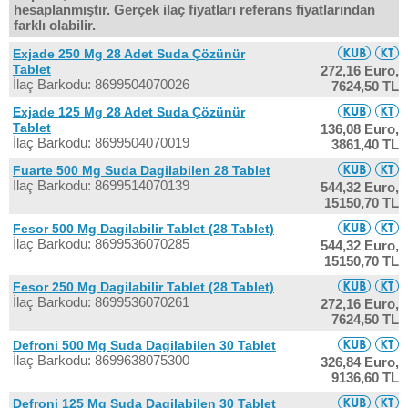
hesaplanmıştır. Gerçek ilaç fiyatları referans fiyatlarından
farklı olabilir.
Exjade 250 Mg 28 Adet Suda Çözünür
Tablet
272,16 Euro,
İlaç Barkodu: 8699504070026
7624,50 TL
Exjade 125 Mg 28 Adet Suda Çözünür
Tablet
136,08 Euro,
İlaç Barkodu: 8699504070019
3861,40 TL
Fuarte 500 Mg Suda Dagilabilen 28 Tablet
İlaç Barkodu: 8699514070139
544,32 Euro,
15150,70 TL
Fesor 500 Mg Dagilabilir Tablet (28 Tablet)
İlaç Barkodu: 8699536070285
544,32 Euro,
15150,70 TL
Fesor 250 Mg Dagilabilir Tablet (28 Tablet)
İlaç Barkodu: 8699536070261
272,16 Euro,
7624,50 TL
Defroni 500 Mg Suda Dagilabilen 30 Tablet
İlaç Barkodu: 8699638075300
326,84 Euro,
9136,60 TL
Defroni 125 Mg Suda Dagilabilen 30 Tablet