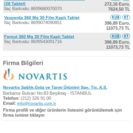
(28 Tablet)
272,16 Euro,
İlaç Barkodu: 8699680070070
7624,50 TL
Vexperda 360 Mg 30 Film Kaplı Tablet
İlaç Barkodu: 8699074090851
396,89 Euro,
11073,73 TL
Ferout 360 Mg 30 Film Kaplı Tablet
İlaç Barkodu: 8699543091716
396,89 Euro,
11073,73 TL
Firma Bilgileri
Novartis Sağlık,Gıda ve Tarım Ürünleri San. Tic. A.Ş.
Barbaros Bulvarı No:83 Beşiktaş - İSTANBUL
Telefon:
(212) 326 91 00
Email:
info@novartis.com.tr
Firma profili ve diğer ürünlerin listesini görüntülemek için
firma ismine tıklayın