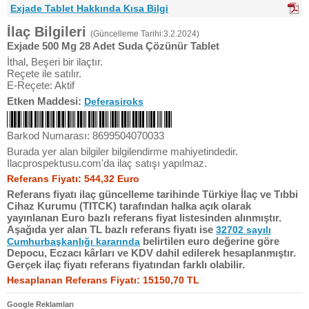
Exjade Tablet Hakkında Kısa Bilgi
İlaç Bilgileri
(Güncelleme Tarihi:3.2.2024)
Exjade 500 Mg 28 Adet Suda Çözünür Tablet
İthal, Beşeri bir ilaçtır.
Reçete ile satılır.
E-Reçete: Aktif
Etken Maddesi:
Deferasiroks
Barkod Numarası: 8699504070033
Burada yer alan bilgiler bilgilendirme mahiyetindedir.
Ilacprospektusu.com'da ilaç satışı yapılmaz.
Referans Fiyatı: 544,32 Euro
Referans fiyatı ilaç güncelleme tarihinde Türkiye İlaç ve Tıbbi
Cihaz Kurumu (TITCK) tarafından halka açık olarak
yayınlanan Euro bazlı referans fiyat listesinden alınmıştır.
Aşağıda yer alan TL bazlı referans fiyatı ise
32702 sayılı
belirtilen euro değerine göre
Cumhurbaşkanlığı kararında
Depocu, Eczacı kârları ve KDV dahil edilerek hesaplanmıştır.
Gerçek ilaç fiyatı referans fiyatından farklı olabilir.
Hesaplanan Referans Fiyatı: 15150,70 TL
Google Reklamları