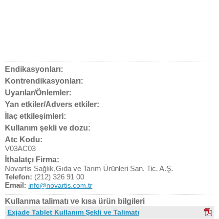
Endikasyonları:
Kontrendikasyonları:
Uyarılar/Önlemler:
Yan etkiler/Advers etkiler:
İlaç etkileşimleri:
Kullanım şekli ve dozu:
Atc Kodu:
V03AC03
İthalatçı Firma:
Novartis Sağlık,Gıda ve Tarım Ürünleri San. Tic. A.Ş.
Telefon:
(212) 326 91 00
Email:
info@novartis.com.tr
Kullanma talimatı ve kısa ürün bilgileri
Exjade Tablet Kullanım Şekli ve Talimatı