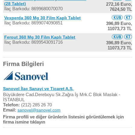
(28 Tablet)
272,16 Euro,
İlaç Barkodu: 8699680070070
7624,50 TL
Vexperda 360 Mg 30 Film Kaplı Tablet
İlaç Barkodu: 8699074090851
396,89 Euro,
11073,73 TL
Ferout 360 Mg 30 Film Kaplı Tablet
İlaç Barkodu: 8699543091716
396,89 Euro,
11073,73 TL
Firma Bilgileri
Sanovel İlaç Sanayi ve Ticaret A.Ş.
Büyükdere Cad.Dereboyu Sk.Zağra İş Mrk.C Blok Maslak -
İSTANBUL
Telefon:
(212) 285 26 70
Email:
sanovel@sanovel.com
Firma profili ve diğer ürünlerin listesini görüntülemek için
firma ismine tıklayın