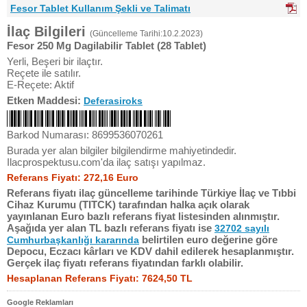
Fesor Tablet Kullanım Şekli ve Talimatı
İlaç Bilgileri
(Güncelleme Tarihi:10.2.2023)
Fesor 250 Mg Dagilabilir Tablet (28 Tablet)
Yerli, Beşeri bir ilaçtır.
Reçete ile satılır.
E-Reçete: Aktif
Etken Maddesi:
Deferasiroks
Barkod Numarası: 8699536070261
Burada yer alan bilgiler bilgilendirme mahiyetindedir.
Ilacprospektusu.com'da ilaç satışı yapılmaz.
Referans Fiyatı: 272,16 Euro
Referans fiyatı ilaç güncelleme tarihinde Türkiye İlaç ve Tıbbi
Cihaz Kurumu (TITCK) tarafından halka açık olarak
yayınlanan Euro bazlı referans fiyat listesinden alınmıştır.
Aşağıda yer alan TL bazlı referans fiyatı ise
32702 sayılı
belirtilen euro değerine göre
Cumhurbaşkanlığı kararında
Depocu, Eczacı kârları ve KDV dahil edilerek hesaplanmıştır.
Gerçek ilaç fiyatı referans fiyatından farklı olabilir.
Hesaplanan Referans Fiyatı: 7624,50 TL
Google Reklamları