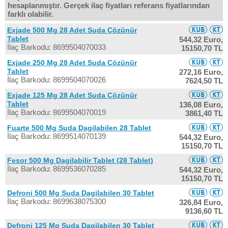
hesaplanmıştır. Gerçek ilaç fiyatları referans fiyatlarından
farklı olabilir.
Exjade 500 Mg 28 Adet Suda Çözünür
Tablet
544,32 Euro,
İlaç Barkodu: 8699504070033
15150,70 TL
Exjade 250 Mg 28 Adet Suda Çözünür
Tablet
272,16 Euro,
İlaç Barkodu: 8699504070026
7624,50 TL
Exjade 125 Mg 28 Adet Suda Çözünür
Tablet
136,08 Euro,
İlaç Barkodu: 8699504070019
3861,40 TL
Fuarte 500 Mg Suda Dagilabilen 28 Tablet
İlaç Barkodu: 8699514070139
544,32 Euro,
15150,70 TL
Fesor 500 Mg Dagilabilir Tablet (28 Tablet)
İlaç Barkodu: 8699536070285
544,32 Euro,
15150,70 TL
Defroni 500 Mg Suda Dagilabilen 30 Tablet
İlaç Barkodu: 8699638075300
326,84 Euro,
9136,60 TL
Defroni 125 Mg Suda Dagilabilen 30 Tablet