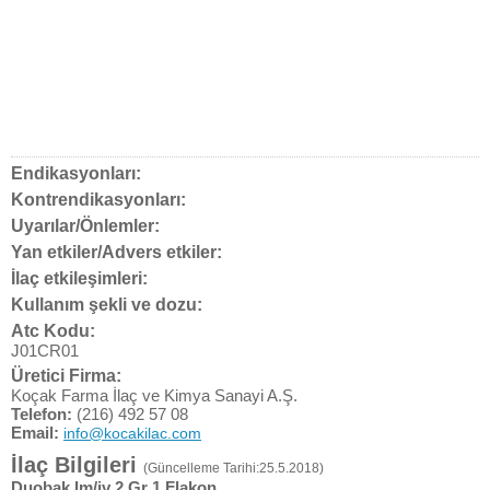
Endikasyonları:
Kontrendikasyonları:
Uyarılar/Önlemler:
Yan etkiler/Advers etkiler:
İlaç etkileşimleri:
Kullanım şekli ve dozu:
Atc Kodu:
J01CR01
Üretici Firma:
Koçak Farma İlaç ve Kimya Sanayi A.Ş.
Telefon:
(216) 492 57 08
Email:
info@kocakilac.com
İlaç Bilgileri
(Güncelleme Tarihi:25.5.2018)
Duobak Im/iv 2 Gr 1 Flakon