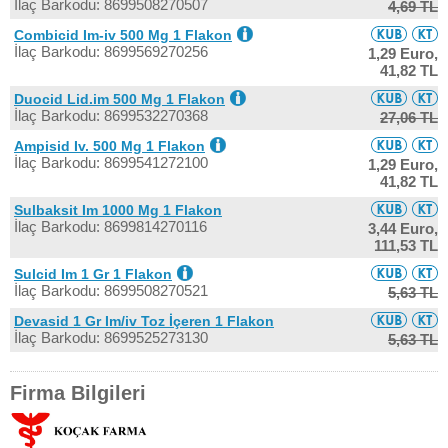
İlaç Barkodu: 8699508270507
4,69 TL
Combicid Im-iv 500 Mg 1 Flakon
İlaç Barkodu: 8699569270256
1,29 Euro,
41,82 TL
Duocid Lid.im 500 Mg 1 Flakon
İlaç Barkodu: 8699532270368
27,06 TL
Ampisid Iv. 500 Mg 1 Flakon
İlaç Barkodu: 8699541272100
1,29 Euro,
41,82 TL
Sulbaksit Im 1000 Mg 1 Flakon
İlaç Barkodu: 8699814270116
3,44 Euro,
111,53 TL
Sulcid Im 1 Gr 1 Flakon
İlaç Barkodu: 8699508270521
5,63 TL
Devasid 1 Gr Im/iv Toz İçeren 1 Flakon
İlaç Barkodu: 8699525273130
5,63 TL
Firma Bilgileri