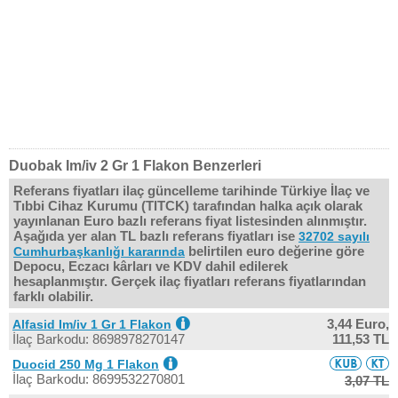
Duobak Im/iv 2 Gr 1 Flakon Benzerleri
Referans fiyatları ilaç güncelleme tarihinde Türkiye İlaç ve
Tıbbi Cihaz Kurumu (TITCK) tarafından halka açık olarak
yayınlanan Euro bazlı referans fiyat listesinden alınmıştır.
Aşağıda yer alan TL bazlı referans fiyatları ise
32702 sayılı
belirtilen euro değerine göre
Cumhurbaşkanlığı kararında
Depocu, Eczacı kârları ve KDV dahil edilerek
hesaplanmıştır. Gerçek ilaç fiyatları referans fiyatlarından
farklı olabilir.
3,44 Euro,
Alfasid Im/iv 1 Gr 1 Flakon
İlaç Barkodu: 8698978270147
111,53 TL
Duocid 250 Mg 1 Flakon
İlaç Barkodu: 8699532270801
3,07 TL