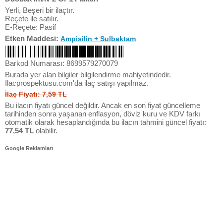
Yerli, Beşeri bir ilaçtır.
Reçete ile satılır.
E-Reçete: Pasif
Etken Maddesi:
Ampisilin + Sulbaktam
Barkod Numarası: 8699579270079
Burada yer alan bilgiler bilgilendirme mahiyetindedir.
Ilacprospektusu.com'da ilaç satışı yapılmaz.
İlaç Fiyatı: 7,59 TL
Bu ilacın fiyatı güncel değildir. Ancak en son fiyat güncelleme
tarihinden sonra yaşanan enflasyon, döviz kuru ve KDV farkı
otomatik olarak hesaplandığında bu ilacın tahmini güncel fiyatı:
77,54 TL
olabilir.
Google Reklamları