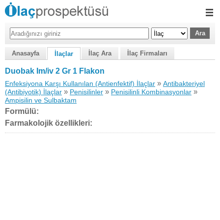
Anasayfa
İlaç Ara
İlaç Firmaları
İlaçlar
Duobak Im/iv 2 Gr 1 Flakon
»
Enfeksiyona Karşı Kullanılan (Antienfektif) İlaçlar
Antibakteriyel
»
»
»
(Antibiyotik) İlaçlar
Penisilinler
Penisilinli Kombinasyonlar
Ampisilin ve Sulbaktam
Formülü:
Farmakolojik özellikleri: