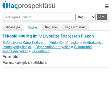
Anasayfa
İlaç Ara
İlaç Firmaları
İlaçlar
Tekosid 400 Mg Im/iv Liyofilize Toz İçeren Flakon
»
Enfeksiyona Karşı Kullanılan (Antienfektif) İlaçlar
Antibakteriyel
»
»
(Antibiyotik) İlaçlar
Diğer Antibakteriyeller
Glikopeptid
»
Antibakteriyeller
Teicoplanin
Formülü:
Farmakolojik özellikleri: