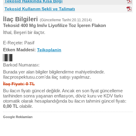
Tekosid Hakkında Kısa Bilgi
Tekosid Kullanım Şekli ve Talimatı
İlaç Bilgileri
(Güncelleme Tarihi:20.11.2014)
Tekosid 400 Mg Im/iv Liyofilize Toz İçeren Flakon
İthal, Beşeri bir ilaçtır.
E-Reçete: Pasif
Etken Maddesi:
Teikoplanin
Barkod Numarası:
Burada yer alan bilgiler bilgilendirme mahiyetindedir.
Ilacprospektusu.com'da ilaç satışı yapılmaz.
İlaç Fiyatı: 0 TL
Bu ilacın fiyatı güncel değildir. Ancak en son fiyat güncelleme
tarihinden sonra yaşanan enflasyon, döviz kuru ve KDV farkı
otomatik olarak hesaplandığında bu ilacın tahmini güncel fiyatı:
0,00 TL
olabilir.
Google Reklamları