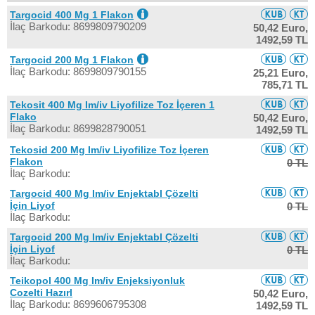
Targocid 400 Mg 1 Flakon
İlaç Barkodu: 8699809790209
50,42 Euro,
1492,59 TL
Targocid 200 Mg 1 Flakon
İlaç Barkodu: 8699809790155
25,21 Euro,
785,71 TL
Tekosit 400 Mg Im/iv Liyofilize Toz İçeren 1
Flako
50,42 Euro,
İlaç Barkodu: 8699828790051
1492,59 TL
Tekosid 200 Mg Im/iv Liyofilize Toz İçeren
Flakon
0 TL
İlaç Barkodu:
Targocid 400 Mg Im/iv Enjektabl Çözelti
İçin Liyof
0 TL
İlaç Barkodu:
Targocid 200 Mg Im/iv Enjektabl Çözelti
İçin Liyof
0 TL
İlaç Barkodu:
Teikopol 400 Mg Im/iv Enjeksiyonluk
Cozelti Hazırl
50,42 Euro,
İlaç Barkodu: 8699606795308
1492,59 TL