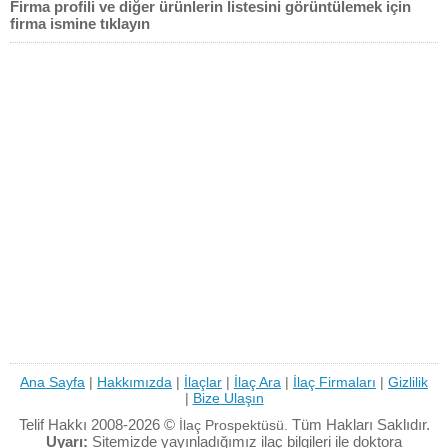
Firma profili ve diğer ürünlerin listesini görüntülemek için
firma ismine tıklayın
Ana Sayfa
|
Hakkımızda
|
İlaçlar
|
İlaç Ara
|
İlaç Firmaları
|
Gizlilik
|
Bize Ulaşın
Telif Hakkı 2008-2026 ©
Tüm Hakları Saklıdır.
İlaç Prospektüsü.
Uyarı:
Sitemizde yayınladığımız ilaç bilgileri ile doktora