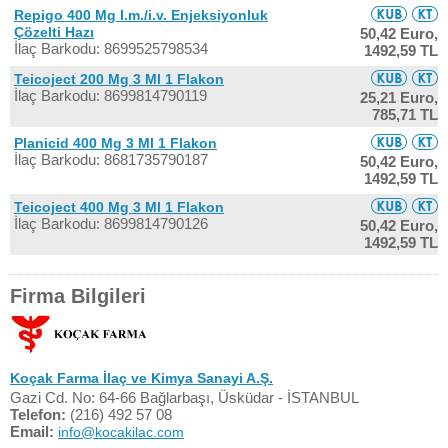
Repigo 400 Mg I.m./i.v. Enjeksiyonluk
Çözelti Hazı
50,42 Euro,
İlaç Barkodu: 8699525798534
1492,59 TL
Teicoject 200 Mg 3 Ml 1 Flakon
İlaç Barkodu: 8699814790119
25,21 Euro,
785,71 TL
Planicid 400 Mg 3 Ml 1 Flakon
İlaç Barkodu: 8681735790187
50,42 Euro,
1492,59 TL
Teicoject 400 Mg 3 Ml 1 Flakon
İlaç Barkodu: 8699814790126
50,42 Euro,
1492,59 TL
Firma Bilgileri
Koçak Farma İlaç ve Kimya Sanayi A.Ş.
Gazi Cd. No: 64-66 Bağlarbaşı, Üsküdar - İSTANBUL
Telefon:
(216) 492 57 08
Email:
info@kocakilac.com