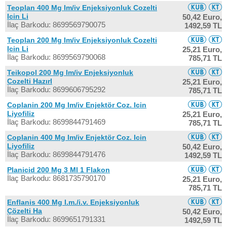
Teoplan 400 Mg Im/iv Enjeksiyonluk Cozelti
Icin Li
50,42 Euro,
İlaç Barkodu: 8699569790075
1492,59 TL
Teoplan 200 Mg Im/iv Enjeksiyonluk Cozelti
Icin Li
25,21 Euro,
İlaç Barkodu: 8699569790068
785,71 TL
Teikopol 200 Mg Im/iv Enjeksiyonluk
Cozelti Hazırl
25,21 Euro,
İlaç Barkodu: 8699606795292
785,71 TL
Coplanin 200 Mg Im/iv Enjektör Coz. Icin
Liyofiliz
25,21 Euro,
İlaç Barkodu: 8699844791469
785,71 TL
Coplanin 400 Mg Im/iv Enjektör Coz. Icin
Liyofiliz
50,42 Euro,
İlaç Barkodu: 8699844791476
1492,59 TL
Planicid 200 Mg 3 Ml 1 Flakon
İlaç Barkodu: 8681735790170
25,21 Euro,
785,71 TL
Enflanis 400 Mg I.m./i.v. Enjeksiyonluk
Çözelti Ha
50,42 Euro,
İlaç Barkodu: 8699651791331
1492,59 TL