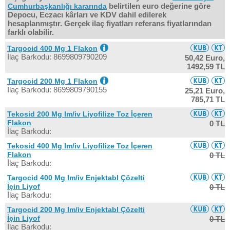
belirtilen euro değerine göre
Cumhurbaşkanlığı kararında
Depocu, Eczacı kârları ve KDV dahil edilerek
hesaplanmıştır. Gerçek ilaç fiyatları referans fiyatlarından
farklı olabilir.
Targocid 400 Mg 1 Flakon
İlaç Barkodu: 8699809790209
50,42 Euro,
1492,59 TL
Targocid 200 Mg 1 Flakon
İlaç Barkodu: 8699809790155
25,21 Euro,
785,71 TL
Tekosid 200 Mg Im/iv Liyofilize Toz İçeren
Flakon
0 TL
İlaç Barkodu:
Tekosid 400 Mg Im/iv Liyofilize Toz İçeren
Flakon
0 TL
İlaç Barkodu:
Targocid 400 Mg Im/iv Enjektabl Çözelti
İçin Liyof
0 TL
İlaç Barkodu:
Targocid 200 Mg Im/iv Enjektabl Çözelti
İçin Liyof
0 TL
İlaç Barkodu: