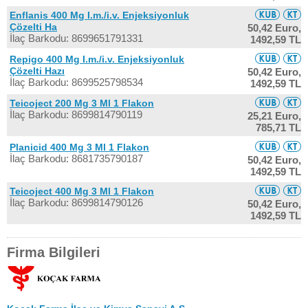
Enflanis 400 Mg I.m./i.v. Enjeksiyonluk
Çözelti Ha
50,42 Euro,
İlaç Barkodu: 8699651791331
1492,59 TL
Repigo 400 Mg I.m./i.v. Enjeksiyonluk
Çözelti Hazı
50,42 Euro,
İlaç Barkodu: 8699525798534
1492,59 TL
Teicoject 200 Mg 3 Ml 1 Flakon
İlaç Barkodu: 8699814790119
25,21 Euro,
785,71 TL
Planicid 400 Mg 3 Ml 1 Flakon
İlaç Barkodu: 8681735790187
50,42 Euro,
1492,59 TL
Teicoject 400 Mg 3 Ml 1 Flakon
İlaç Barkodu: 8699814790126
50,42 Euro,
1492,59 TL
Firma Bilgileri