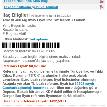
Tekosit Hakkında Kısa Bilgi
Tekosit Kullanım Şekli ve Talimatı
İlaç Bilgileri
(Güncelleme Tarihi:10.2.2023)
Tekosit 400 Mg Im/iv Liyofilize Toz İçeren 1 Flakon
Yerli, Beşeri bir ilaçtır.
Reçete ile satılır.
E-Reçete: Aktif
Etken Maddesi:
Teikoplanin
Barkod Numarası: 8699828790051
Burada yer alan bilgiler bilgilendirme mahiyetindedir.
Ilacprospektusu.com'da ilaç satışı yapılmaz.
Referans Fiyatı: 50,42 Euro
Referans fiyatı ilaç güncelleme tarihinde Türkiye İlaç ve Tıbbi
Cihaz Kurumu (TITCK) tarafından halka açık olarak
yayınlanan Euro bazlı referans fiyat listesinden alınmıştır.
Aşağıda yer alan TL bazlı referans fiyatı ise
32702 sayılı
belirtilen euro değerine göre
Cumhurbaşkanlığı kararında
Depocu, Eczacı kârları ve KDV dahil edilerek hesaplanmıştır.
Gerçek ilaç fiyatı referans fiyatından farklı olabilir.
Hesaplanan Referans Fiyatı: 1492,59 TL