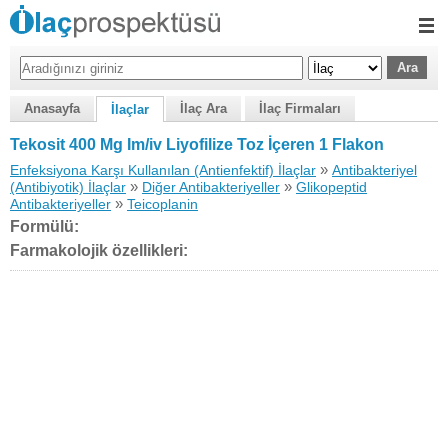
Anasayfa
İlaç Ara
İlaç Firmaları
İlaçlar
Tekosit 400 Mg Im/iv Liyofilize Toz İçeren 1 Flakon
»
Enfeksiyona Karşı Kullanılan (Antienfektif) İlaçlar
Antibakteriyel
»
»
(Antibiyotik) İlaçlar
Diğer Antibakteriyeller
Glikopeptid
»
Antibakteriyeller
Teicoplanin
Formülü:
Farmakolojik özellikleri: