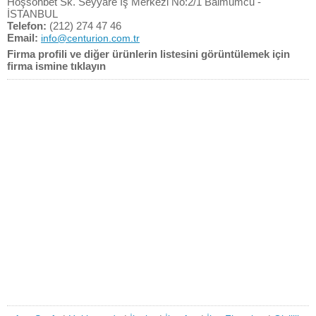
Hoşsohbet Sk. Seyyare İş Merkezi No:2/1 Balmumcu -
İSTANBUL
Telefon:
(212) 274 47 46
Email:
info@centurion.com.tr
Firma profili ve diğer ürünlerin listesini görüntülemek için
firma ismine tıklayın