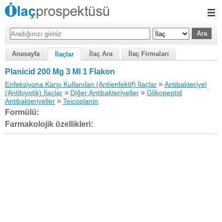
Anasayfa
İlaç Ara
İlaç Firmaları
İlaçlar
Planicid 200 Mg 3 Ml 1 Flakon
»
Enfeksiyona Karşı Kullanılan (Antienfektif) İlaçlar
Antibakteriyel
»
»
(Antibiyotik) İlaçlar
Diğer Antibakteriyeller
Glikopeptid
»
Antibakteriyeller
Teicoplanin
Formülü:
Farmakolojik özellikleri: