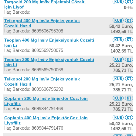
Targocid 200 Mg Im/iv Enjektabl Çözelti
İçin Liyof
0 TL
İlaç Barkodu:
Teikopol 400 Mg Im/iv Enjeksiyonluk
Cozelti Hazırl
50,42 Euro,
İlaç Barkodu: 8699606795308
1492,59 TL
Teoplan 400 Mg Im/iv Enjeksiyonluk Cozelti
Icin Li
50,42 Euro,
İlaç Barkodu: 8699569790075
1492,59 TL
Teoplan 200 Mg Im/iv Enjeksiyonluk Cozelti
Icin Li
25,21 Euro,
İlaç Barkodu: 8699569790068
785,71 TL
Teikopol 200 Mg Im/iv Enjeksiyonluk
Cozelti Hazırl
25,21 Euro,
İlaç Barkodu: 8699606795292
785,71 TL
Coplanin 200 Mg Im/iv Enjektör Coz. Icin
Liyofiliz
25,21 Euro,
İlaç Barkodu: 8699844791469
785,71 TL
Coplanin 400 Mg Im/iv Enjektör Coz. Icin
Liyofiliz
50,42 Euro,
İlaç Barkodu: 8699844791476
1492,59 TL