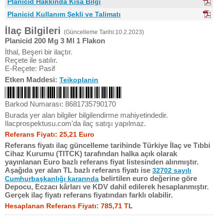
Planicid Hakkında Kısa Bilgi
Planicid Kullanım Şekli ve Talimatı
İlaç Bilgileri
(Güncelleme Tarihi:10.2.2023)
Planicid 200 Mg 3 Ml 1 Flakon
İthal, Beşeri bir ilaçtır.
Reçete ile satılır.
E-Reçete: Pasif
Etken Maddesi:
Teikoplanin
Barkod Numarası: 8681735790170
Burada yer alan bilgiler bilgilendirme mahiyetindedir.
Ilacprospektusu.com'da ilaç satışı yapılmaz.
Referans Fiyatı: 25,21 Euro
Referans fiyatı ilaç güncelleme tarihinde Türkiye İlaç ve Tıbbi
Cihaz Kurumu (TITCK) tarafından halka açık olarak
yayınlanan Euro bazlı referans fiyat listesinden alınmıştır.
Aşağıda yer alan TL bazlı referans fiyatı ise
32702 sayılı
belirtilen euro değerine göre
Cumhurbaşkanlığı kararında
Depocu, Eczacı kârları ve KDV dahil edilerek hesaplanmıştır.
Gerçek ilaç fiyatı referans fiyatından farklı olabilir.
Hesaplanan Referans Fiyatı: 785,71 TL