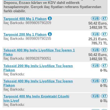
Depocu, Eczacı kârları ve KDV dahil edilerek
hesaplanmıştır. Gerçek ilaç fiyatları referans fiyatlarından
farklı olabilir.
Targocid 400 Mg 1 Flakon
İlaç Barkodu: 8699809790209
50,42 Euro,
1492,59 TL
Targocid 200 Mg 1 Flakon
İlaç Barkodu: 8699809790155
25,21 Euro,
785,71 TL
Tekosit 400 Mg Im/iv Liyofilize Toz İçeren 1
Flako
50,42 Euro,
İlaç Barkodu: 8699828790051
1492,59 TL
Tekosid 200 Mg Im/iv Liyofilize Toz İçeren
Flakon
0 TL
İlaç Barkodu:
Tekosid 400 Mg Im/iv Liyofilize Toz İçeren
Flakon
0 TL
İlaç Barkodu:
Targocid 400 Mg Im/iv Enjektabl Çözelti
İçin Liyof
0 TL
İlaç Barkodu: