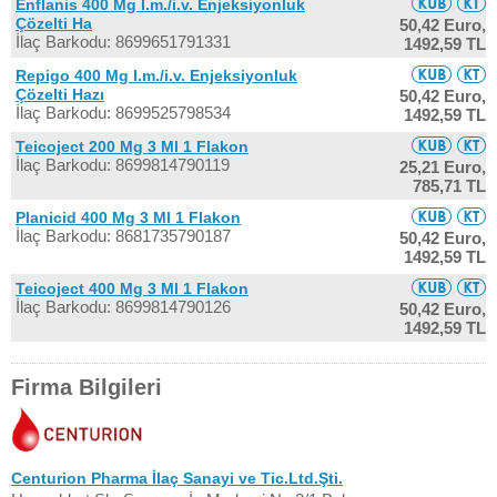
Enflanis 400 Mg I.m./i.v. Enjeksiyonluk
Çözelti Ha
50,42 Euro,
İlaç Barkodu: 8699651791331
1492,59 TL
Repigo 400 Mg I.m./i.v. Enjeksiyonluk
Çözelti Hazı
50,42 Euro,
İlaç Barkodu: 8699525798534
1492,59 TL
Teicoject 200 Mg 3 Ml 1 Flakon
İlaç Barkodu: 8699814790119
25,21 Euro,
785,71 TL
Planicid 400 Mg 3 Ml 1 Flakon
İlaç Barkodu: 8681735790187
50,42 Euro,
1492,59 TL
Teicoject 400 Mg 3 Ml 1 Flakon
İlaç Barkodu: 8699814790126
50,42 Euro,
1492,59 TL
Firma Bilgileri
Centurion Pharma İlaç Sanayi ve Tic.Ltd.Şti.