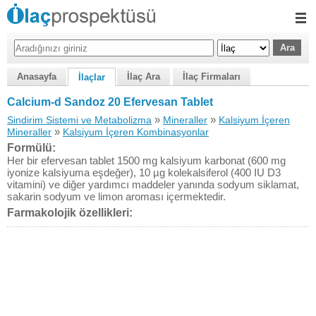
Anasayfa
İlaç Ara
İlaç Firmaları
İlaçlar
Calcium-d Sandoz 20 Efervesan Tablet
»
»
Sindirim Sistemi ve Metabolizma
Mineraller
Kalsiyum İçeren
»
Mineraller
Kalsiyum İçeren Kombinasyonlar
Formülü:
Her bir efervesan tablet 1500 mg kalsiyum karbonat (600 mg
iyonize kalsiyuma eşdeğer), 10 µg kolekalsiferol (400 IU D3
vitamini) ve diğer yardımcı maddeler yanında sodyum siklamat,
sakarin sodyum ve limon aroması içermektedir.
Farmakolojik özellikleri: