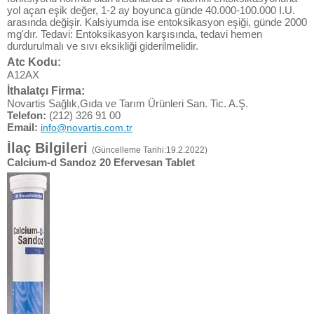
yol açan eşik değer, 1-2 ay boyunca günde 40.000-100.000 I.U.
arasında değişir. Kalsiyumda ise entoksikasyon eşiği, günde 2000
mg'dır. Tedavi: Entoksikasyon karşısında, tedavi hemen
durdurulmalı ve sıvı eksikliği giderilmelidir.
Atc Kodu:
A12AX
İthalatçı Firma:
Novartis Sağlık,Gıda ve Tarım Ürünleri San. Tic. A.Ş.
Telefon:
(212) 326 91 00
Email:
info@novartis.com.tr
İlaç Bilgileri
(Güncelleme Tarihi:19.2.2022)
Calcium-d Sandoz 20 Efervesan Tablet