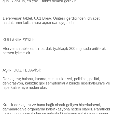
günlük dozun, en çok 1 tablet olması gerekir.
1 efervesan tablet, 0.01 Bread Ünitesi içerdiğinden, diyabet
hastalarının kullanması açısından uygundur.
KULLANIM ŞEKLİ:
Efervesan tabletler, bir bardak (yaklaşık 200 ml) suda eritilerek
hemen içilmelidir.
AŞIRI DOZ TEDAVİSİ:
Doz aşımı; bulantı, kusma, susuzluk hissi, polidipsi, poliüri,
dehidrasyon, kabızlık gibi semptomlarla birlikte hiperkalsiüriye ve
hiperkalsemiye neden olur.
Kronik doz aşımı ve buna bağlı olarak gelişen hiperkalsemi,
damarlarda ve organlarda kalsifikasyona neden olabilir. Paratiroid
fonksiyonu normal olan insanlarda D vitamini entoksikasyonuna