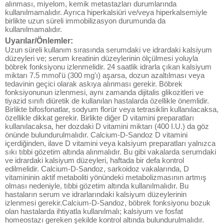
alınması, miyelom, kemik metastazları durumlarında
kullanılmamalıdır. Ayrıca hiperkalsiüri ve/veya hiperkalsemiyle
birlikte uzun süreli immobilizasyon durumunda da
kullanılmamalıdır.
Uyarılar/Önlemler:
Uzun süreli kullanım sırasında serumdaki ve idrardaki kalsiyum
düzeyleri ve; serum kreatinin düzeylerinin ölçülmesi yoluyla
böbrek fonksiyonu izlenmelidir. 24 saatlik idrarla çıkan kalsiyum
miktarı 7.5 mmol'ü (300 mg'ı) aşarsa, dozun azaltılması veya
tedavinin geçici olarak askıya alınması gerekir. Böbrek
fonksiyonunun izlenmesi, aynı zamanda dijitalis glikozitleri ve
tiyazid sınıfı diüretik de kullanılan hastalarda özellikle önemlidir.
Birlikte bifosfonatlar, sodyum florür veya tetrasiklin kullanılacaksa,
özellikle dikkat gerekir. Birlikte diğer D vitamini preparatları
kullanılacaksa, her dozdaki D vitamini miktarı (400 I.U.) da göz
önünde bulundurulmalıdır. Calcium-D-Sandoz D vitamini
içerdiğinden, ilave D vitamini veya kalsiyum preparatları yalnızca
sıkı tıbbi gözetim altında alınmalıdır. Bu gibi vakalarda serumdaki
ve idrardaki kalsiyum düzeyleri, haftada bir defa kontrol
edilmelidir. Calcium-D-Sandoz, sarkoidoz vakalarında, D
vitamininin aktif metaboliti yönündeki metabolizmasının artmış
olması nedeniyle, tıbbi gözetim altında kullanılmalıdır. Bu
hastaların serum ve idrarlarındaki kalsiyum düzeylerinin
izlenmesi gerekir.Calcium-D-Sandoz, böbrek fonksiyonu bozuk
olan hastalarda ihtiyatla kullanılmalı; kalsiyum ve fosfat
homeostazı gereken şekilde kontrol altında bulundurulmalıdır.