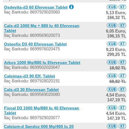
Osdevita-d3 60 Efervesan Tablet
İlaç Barkodu: 8697929020060
5,13 Euro,
166,32 TL
Cals-d3 1000 Mg + 880 Iu 40 Efervesan
Tablet
6,05 Euro,
İlaç Barkodu: 8699569020073
196,15 TL
Osteofix D3 40 Efervesan Tablet
İlaç Barkodu: 8699976020475
9,23 Euro,
299,25 TL
Arbos 1000 Mg/880 Iu Efervesan Tablet
İlaç Barkodu: 8699502020047
18,92 TL
Calcimax-d3 90 Eff. Tablet
İlaç Barkodu: 8697928020191
68,82 TL
Cals-d3 30 Efervesan Tablet
İlaç Barkodu: 8699569020080
4,54 Euro,
147,19 TL
Fixcal D3 1000 Mg/880 Iu 40 Efervesan
Tablet
4,54 Euro,
İlaç Barkodu: 8697929020077
147,19 TL
Calcium-d Sandoz 600 Mg/400 Iu 20