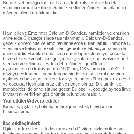
Böbrek yetmezliği olan hastalarda, kolekalsiferol şeklindeki D
vitamini normal şekilde metabolize edilmediğinden, bu vitaminin
diğer şekilleri kullanılmalıdır.
Hamilelik ve Emzirme: Calcium-D-Sandoz, hamileler ve emziren
annelerde C kategorisinde tanımlanmıştır. Calcium-D-Sandoz,
gebelik döneminde ve emziren annelerde kullanılabilir. Kombine D
vitamini ve kalsiyum eksiklikleri, gebelik ve laktasyon sırasında
düzeltilebilir. Hamilelerdeki uzun süreli hiperkalsemiye, çocukta
bazen fiziksel ve zihinsel gelişmede gecikme, supravalvüler aort
stenozu ve retinopati eşlik edebildiğinden; günlük doz
uygulamasında kalsiyum için 1500 mg, D3 vitamini için 600 IU
düzeyi geçilmemeli, gebelik döneminde kolekalsiferol dozunun
aşılmasından kaçınılmalıdır. Kalsiyum, anne sütüne pek az geçer
ve çocukta hiçbir olumsuz etkiye neden olmaz. D vitamini ve
metabolitleri de anne sütüne geçer. Bu özellik, çocuğa ayrıca ilave
D vitamini verilirken göz önünde bulundurulmalıdır.
Yan etkiler/Advers etkiler:
Kabızlık, şişkinlik, bulantı, mide ağrısı, ishal, hiperkalsiüri,
hiperkalsemi.
İlaç etkileşimleri:
Dijitalis glikozidleri ile tedavi sırasında D vitaminiyle birlikte oral
kalsiyum alınması, bu glikozidlerin toksisitesini artırabilir (kalpte