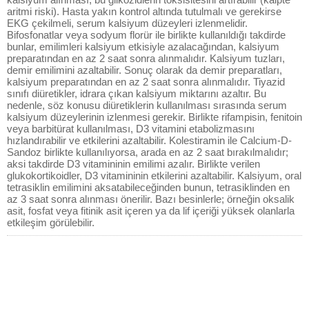
aritmi riski). Hasta yakın kontrol altında tutulmalı ve gerekirse
EKG çekilmeli, serum kalsiyum düzeyleri izlenmelidir.
Bifosfonatlar veya sodyum florür ile birlikte kullanıldığı takdirde
bunlar, emilimleri kalsiyum etkisiyle azalacağından, kalsiyum
preparatından en az 2 saat sonra alınmalıdır. Kalsiyum tuzları,
demir emilimini azaltabilir. Sonuç olarak da demir preparatları,
kalsiyum preparatından en az 2 saat sonra alınmalıdır. Tiyazid
sınıfı diüretikler, idrara çıkan kalsiyum miktarını azaltır. Bu
nedenle, söz konusu diüretiklerin kullanılması sırasında serum
kalsiyum düzeylerinin izlenmesi gerekir. Birlikte rifampisin, fenitoin
veya barbitürat kullanılması, D3 vitamini etabolizmasını
hızlandırabilir ve etkilerini azaltabilir. Kolestiramin ile Calcium-D-
Sandoz birlikte kullanılıyorsa, arada en az 2 saat bırakılmalıdır;
aksi takdirde D3 vitamininin emilimi azalır. Birlikte verilen
glukokortikoidler, D3 vitamininin etkilerini azaltabilir. Kalsiyum, oral
tetrasiklin emilimini aksatabileceğinden bunun, tetrasiklinden en
az 3 saat sonra alınması önerilir. Bazı besinlerle; örneğin oksalik
asit, fosfat veya fitinik asit içeren ya da lif içeriği yüksek olanlarla
etkileşim görülebilir.