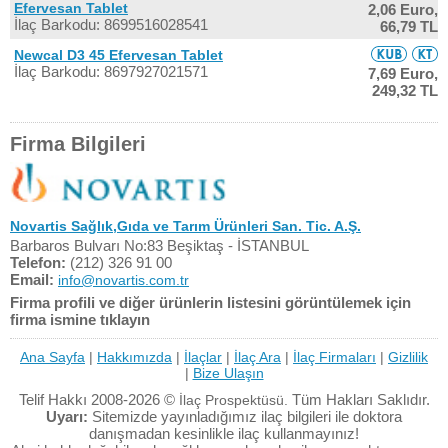
Efervesan Tablet
2,06 Euro,
İlaç Barkodu: 8699516028541
66,79 TL
Newcal D3 45 Efervesan Tablet
İlaç Barkodu: 8697927021571
7,69 Euro,
249,32 TL
Firma Bilgileri
Novartis Sağlık,Gıda ve Tarım Ürünleri San. Tic. A.Ş.
Barbaros Bulvarı No:83 Beşiktaş - İSTANBUL
Telefon:
(212) 326 91 00
Email:
info@novartis.com.tr
Firma profili ve diğer ürünlerin listesini görüntülemek için
firma ismine tıklayın
Ana Sayfa
|
Hakkımızda
|
İlaçlar
|
İlaç Ara
|
İlaç Firmaları
|
Gizlilik
|
Bize Ulaşın
Telif Hakkı 2008-2026 ©
Tüm Hakları Saklıdır.
İlaç Prospektüsü.
Uyarı:
Sitemizde yayınladığımız ilaç bilgileri ile doktora
danışmadan kesinlikle ilaç kullanmayınız!