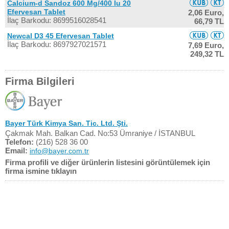
Calcium-d Sandoz 600 Mg/400 Iu 20
Efervesan Tablet
2,06 Euro,
İlaç Barkodu: 8699516028541
66,79 TL
Newcal D3 45 Efervesan Tablet
İlaç Barkodu: 8697927021571
7,69 Euro,
249,32 TL
Firma Bilgileri
Bayer Türk Kimya San. Tic. Ltd. Şti.
Çakmak Mah. Balkan Cad. No:53 Ümraniye / İSTANBUL
Telefon:
(216) 528 36 00
Email:
info@bayer.com.tr
Firma profili ve diğer ürünlerin listesini görüntülemek için
firma ismine tıklayın