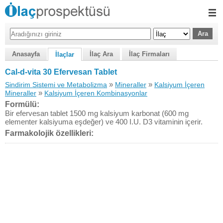
Anasayfa
İlaç Ara
İlaç Firmaları
İlaçlar
Cal-d-vita 30 Efervesan Tablet
»
»
Sindirim Sistemi ve Metabolizma
Mineraller
Kalsiyum İçeren
»
Mineraller
Kalsiyum İçeren Kombinasyonlar
Formülü:
Bir efervesan tablet 1500 mg kalsiyum karbonat (600 mg
elementer kalsiyuma eşdeğer) ve 400 I.U. D3 vitaminin içerir.
Farmakolojik özellikleri: