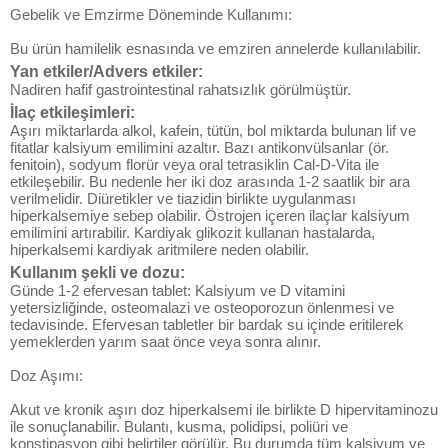
Gebelik ve Emzirme Döneminde Kullanımı:
Bu ürün hamilelik esnasında ve emziren annelerde kullanılabilir.
Yan etkiler/Advers etkiler:
Nadiren hafif gastrointestinal rahatsızlık görülmüştür.
İlaç etkileşimleri:
Aşırı miktarlarda alkol, kafein, tütün, bol miktarda bulunan lif ve
fitatlar kalsiyum emilimini azaltır. Bazı antikonvülsanlar (ör.
fenitoin), sodyum florür veya oral tetrasiklin Cal-D-Vita ile
etkileşebilir. Bu nedenle her iki doz arasında 1-2 saatlik bir ara
verilmelidir. Diüretikler ve tiazidin birlikte uygulanması
hiperkalsemiye sebep olabilir. Östrojen içeren ilaçlar kalsiyum
emilimini artırabilir. Kardiyak glikozit kullanan hastalarda,
hiperkalsemi kardiyak aritmilere neden olabilir.
Kullanım şekli ve dozu:
Günde 1-2 efervesan tablet: Kalsiyum ve D vitamini
yetersizliğinde, osteomalazi ve osteoporozun önlenmesi ve
tedavisinde. Efervesan tabletler bir bardak su içinde eritilerek
yemeklerden yarım saat önce veya sonra alınır.
Doz Aşımı:
Akut ve kronik aşırı doz hiperkalsemi ile birlikte D hipervitaminozu
ile sonuçlanabilir. Bulantı, kusma, polidipsi, poliüri ve
konstipasyon gibi belirtiler görülür. Bu durumda tüm kalsiyum ve