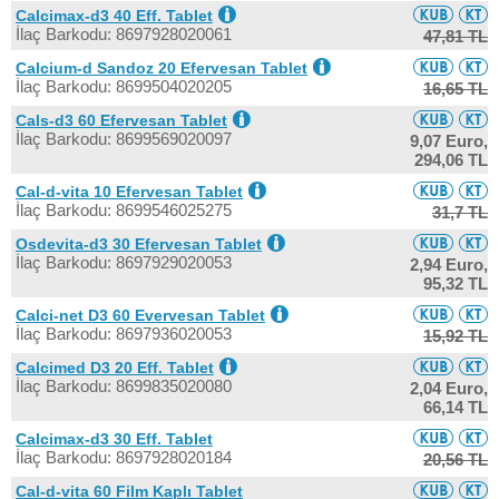
Calcimax-d3 40 Eff. Tablet
İlaç Barkodu: 8697928020061
47,81 TL
Calcium-d Sandoz 20 Efervesan Tablet
İlaç Barkodu: 8699504020205
16,65 TL
Cals-d3 60 Efervesan Tablet
İlaç Barkodu: 8699569020097
9,07 Euro,
294,06 TL
Cal-d-vita 10 Efervesan Tablet
İlaç Barkodu: 8699546025275
31,7 TL
Osdevita-d3 30 Efervesan Tablet
İlaç Barkodu: 8697929020053
2,94 Euro,
95,32 TL
Calci-net D3 60 Evervesan Tablet
İlaç Barkodu: 8697936020053
15,92 TL
Calcimed D3 20 Eff. Tablet
İlaç Barkodu: 8699835020080
2,04 Euro,
66,14 TL
Calcimax-d3 30 Eff. Tablet
İlaç Barkodu: 8697928020184
20,56 TL
Cal-d-vita 60 Film Kaplı Tablet