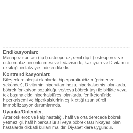
Endikasyonları:
Menapoz sonrası (tip I) osteoporoz, senil (tip II) osteoporoz ve
osteomalazinin önlenmesi ve tedavisinde, kalsiyum ve D vitamini
eksikliğinin takviyesinde endikedir.
Kontrendikasyonları:
Bileşenlere alerjisi olanlarda, hiperparatiroidizm (primer ve
sekonder), D vitamini hipervitaminozu, hiperkalsemisi olanlarda,
böbrek fonksiyon bozukluğu ve/veya böbrek taşı ile birlikte veya
tek başına ciddi hiperkalsiüresi olanlarda, fenilketonüride,
hiperkalsemi ve hiperkalsiürinin eşlik ettiği uzun süreli
immobilizasyon durumlarında.
Uyarılar/Önlemler:
Arterioskleroz ve kalp hastalığı, hafif ve orta derecede böbrek
yetmezliği, hafif hiperkalsiürisi veya böbrek taşı hikayesi olan
hastalarda dikkatli kullanılmalıdır. Diyabetiklere uygundur.