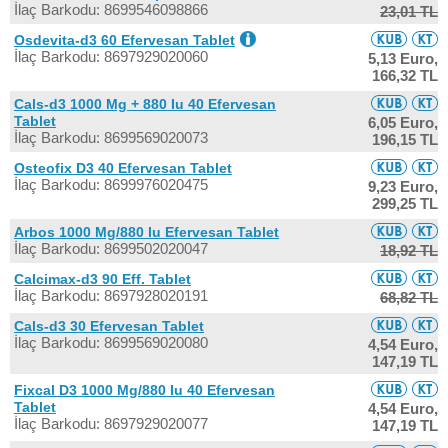
İlaç Barkodu: 8699546098866
23,01 TL
Osdevita-d3 60 Efervesan Tablet
İlaç Barkodu: 8697929020060
5,13 Euro,
166,32 TL
Cals-d3 1000 Mg + 880 Iu 40 Efervesan
Tablet
6,05 Euro,
İlaç Barkodu: 8699569020073
196,15 TL
Osteofix D3 40 Efervesan Tablet
İlaç Barkodu: 8699976020475
9,23 Euro,
299,25 TL
Arbos 1000 Mg/880 Iu Efervesan Tablet
İlaç Barkodu: 8699502020047
18,92 TL
Calcimax-d3 90 Eff. Tablet
İlaç Barkodu: 8697928020191
68,82 TL
Cals-d3 30 Efervesan Tablet
İlaç Barkodu: 8699569020080
4,54 Euro,
147,19 TL
Fixcal D3 1000 Mg/880 Iu 40 Efervesan
Tablet
4,54 Euro,
İlaç Barkodu: 8697929020077
147,19 TL