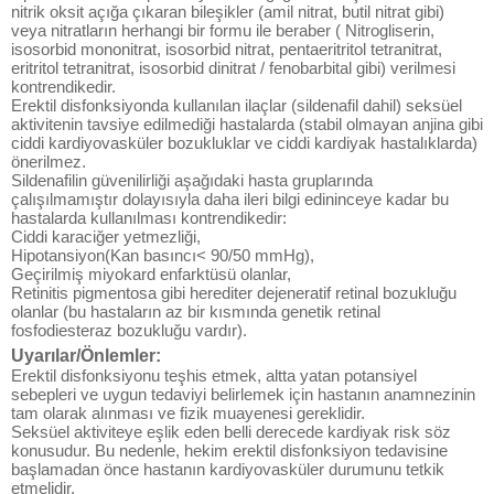
nitrik oksit açığa çıkaran bileşikler (amil nitrat, butil nitrat gibi)
veya nitratların herhangi bir formu ile beraber ( Nitrogliserin,
isosorbid mononitrat, isosorbid nitrat, pentaeritritol tetranitrat,
eritritol tetranitrat, isosorbid dinitrat / fenobarbital gibi) verilmesi
kontrendikedir.
Erektil disfonksiyonda kullanılan ilaçlar (sildenafil dahil) seksüel
aktivitenin tavsiye edilmediği hastalarda (stabil olmayan anjina gibi
ciddi kardiyovasküler bozukluklar ve ciddi kardiyak hastalıklarda)
önerilmez.
Sildenafilin güvenilirliği aşağıdaki hasta gruplarında
çalışılmamıştır dolayısıyla daha ileri bilgi edininceye kadar bu
hastalarda kullanılması kontrendikedir:
Ciddi karaciğer yetmezliği,
Hipotansiyon(Kan basıncı< 90/50 mmHg),
Geçirilmiş miyokard enfarktüsü olanlar,
Retinitis pigmentosa gibi herediter dejeneratif retinal bozukluğu
olanlar (bu hastaların az bir kısmında genetik retinal
fosfodiesteraz bozukluğu vardır).
Uyarılar/Önlemler:
Erektil disfonksiyonu teşhis etmek, altta yatan potansiyel
sebepleri ve uygun tedaviyi belirlemek için hastanın anamnezinin
tam olarak alınması ve fizik muayenesi gereklidir.
Seksüel aktiviteye eşlik eden belli derecede kardiyak risk söz
konusudur. Bu nedenle, hekim erektil disfonksiyon tedavisine
başlamadan önce hastanın kardiyovasküler durumunu tetkik
etmelidir.