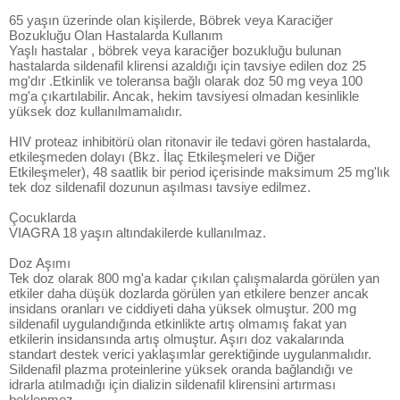
65 yaşın üzerinde olan kişilerde, Böbrek veya Karaciğer
Bozukluğu Olan Hastalarda Kullanım
Yaşlı hastalar , böbrek veya karaciğer bozukluğu bulunan
hastalarda sildenafil klirensi azaldığı için tavsiye edilen doz 25
mg'dır .Etkinlik ve toleransa bağlı olarak doz 50 mg veya 100
mg'a çıkartılabilir. Ancak, hekim tavsiyesi olmadan kesinlikle
yüksek doz kullanılmamalıdır.
HIV proteaz inhibitörü olan ritonavir ile tedavi gören hastalarda,
etkileşmeden dolayı (Bkz. İlaç Etkileşmeleri ve Diğer
Etkileşmeler), 48 saatlik bir period içerisinde maksimum 25 mg'lık
tek doz sildenafil dozunun aşılması tavsiye edilmez.
Çocuklarda
VIAGRA 18 yaşın altındakilerde kullanılmaz.
Doz Aşımı
Tek doz olarak 800 mg'a kadar çıkılan çalışmalarda görülen yan
etkiler daha düşük dozlarda görülen yan etkilere benzer ancak
insidans oranları ve ciddiyeti daha yüksek olmuştur. 200 mg
sildenafil uygulandığında etkinlikte artış olmamış fakat yan
etkilerin insidansında artış olmuştur. Aşırı doz vakalarında
standart destek verici yaklaşımlar gerektiğinde uygulanmalıdır.
Sildenafil plazma proteinlerine yüksek oranda bağlandığı ve
idrarla atılmadığı için dializin sildenafil klirensini artırması
beklenmez.