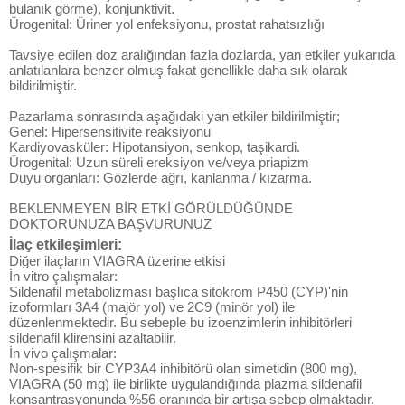
bulanık görme), konjunktivit.
Ürogenital: Üriner yol enfeksiyonu, prostat rahatsızlığı
Tavsiye edilen doz aralığından fazla dozlarda, yan etkiler yukarıda
anlatılanlara benzer olmuş fakat genellikle daha sık olarak
bildirilmiştir.
Pazarlama sonrasında aşağıdaki yan etkiler bildirilmiştir;
Genel: Hipersensitivite reaksiyonu
Kardiyovasküler: Hipotansiyon, senkop, taşikardi.
Ürogenital: Uzun süreli ereksiyon ve/veya priapizm
Duyu organları: Gözlerde ağrı, kanlanma / kızarma.
BEKLENMEYEN BİR ETKİ GÖRÜLDÜĞÜNDE
DOKTORUNUZA BAŞVURUNUZ
İlaç etkileşimleri:
Diğer ilaçların VIAGRA üzerine etkisi
İn vitro çalışmalar:
Sildenafil metabolizması başlıca sitokrom P450 (CYP)'nin
izoformları 3A4 (majör yol) ve 2C9 (minör yol) ile
düzenlenmektedir. Bu sebeple bu izoenzimlerin inhibitörleri
sildenafil klirensini azaltabilir.
İn vivo çalışmalar:
Non-spesifik bir CYP3A4 inhibitörü olan simetidin (800 mg),
VIAGRA (50 mg) ile birlikte uygulandığında plazma sildenafil
konsantrasyonunda %56 oranında bir artışa sebep olmaktadır.