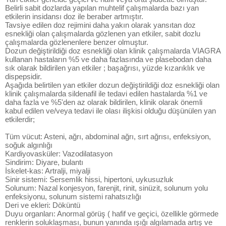
Belirli sabit dozlarda yapılan muhtelif çalışmalarda bazı yan
etkilerin insidansı doz ile beraber artmıştır.
Tavsiye edilen doz rejimini daha yakın olarak yansıtan doz
esnekliği olan çalışmalarda gözlenen yan etkiler, sabit dozlu
çalışmalarda gözlenenlere benzer olmuştur.
Dozun değiştirildiği doz esnekliği olan klinik çalışmalarda VIAGRA
kullanan hastaların %5 ve daha fazlasında ve plasebodan daha
sık olarak bildirilen yan etkiler ; başağrısı, yüzde kızarıklık ve
dispepsidir.
Aşağıda belirtilen yan etkiler dozun değiştirildiği doz esnekliği olan
klinik çalışmalarda sildenafil ile tedavi edilen hastalarda %1 ve
daha fazla ve %5'den az olarak bildirilen, klinik olarak önemli
kabul edilen ve/veya tedavi ile olası ilişkisi olduğu düşünülen yan
etkilerdir;
Tüm vücut: Asteni, ağrı, abdominal ağrı, sırt ağrısı, enfeksiyon,
soğuk algınlığı
Kardiyovasküler: Vazodilatasyon
Sindirim: Diyare, bulantı
İskelet-kas: Artralji, miyalji
Sinir sistemi: Sersemlik hissi, hipertoni, uykusuzluk
Solunum: Nazal konjesyon, farenjit, rinit, sinüzit, solunum yolu
enfeksiyonu, solunum sistemi rahatsızlığı
Deri ve ekleri: Döküntü
Duyu organları: Anormal görüş ( hafif ve geçici, özellikle görmede
renklerin soluklaşması, bunun yanında ışığı algılamada artış ve