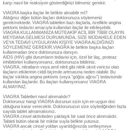
karşı nasıl bir reaksiyon gösterdiğinizi bilmeniz gerekir.
VIAGRA başka ilaçlar ile birlikte alınabilir mi?
Aldığınız diğer bütün ilaçları doktorunuza söylemeniz
gerekmektedir. VIAGRA tabletleri bazı ilaçlarla, özellikle angina
pektoris tedavisi amacıyla kullanılan ilaçlar ile etkileşebilir.
VİAGRA KULLANMANIZA MÜTEAKİP ACİL BİR TIBBİ OLAYIN
MEYDANA GELMESİ DURUMUNDA, SİZE MÜDAHELE EDEN
VEYA TEDAVİ UYGULAYAN KİŞİYE VIAGRA ALDIĞINIZI
SÖYLEMENİZ GEREKİR.VIAGRA ile birlikte başka ilaçları
kullanmadan önce doktorunuza danışın.
AIDS (HIV) gibi durumların tedavisi için, özel bir ilaç, proteaz
inhibitörleri kullanıyorsanız, doktorunuza bildiriniz.
VIAGRA, nitratların veya amil nitrit gibi nitrik oksit vericisi olan
ilaçların etkilerinin ciddi biçimde artmasına neden olabilir. Bu
ilaçlar sıklıkla angina pektoris (veya "göğüs ağrısı") tedavisinde
kullanılan ilaçlardır. Bu ilaçları kullanıyorsanız VIAGRA
ALMAYINIZ.
VIAGRA Tabletleri nasıl alınmalıdır?
Doktorunuz hangi VIAGRA dozunun sizin için en uygun doz
olduğuna karar verecektir. Doktorunuzun size söylediğinden fazla
sayıda tablet almamalısınız.
VIAGRA cinsel aktiviteden yaklaşık bir saat önce alınmalıdır.
Tableti bütün olarak bir miktar suyla birlikte yutunuz.
VIAGRA ancak cinsel yoldan uyarıldığınızda sertleşmeye