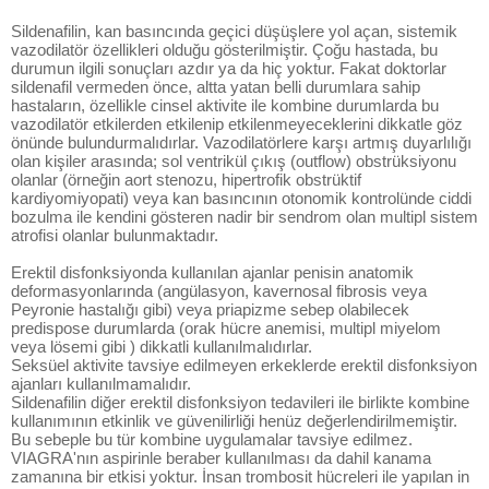
Sildenafilin, kan basıncında geçici düşüşlere yol açan, sistemik
vazodilatör özellikleri olduğu gösterilmiştir. Çoğu hastada, bu
durumun ilgili sonuçları azdır ya da hiç yoktur. Fakat doktorlar
sildenafil vermeden önce, altta yatan belli durumlara sahip
hastaların, özellikle cinsel aktivite ile kombine durumlarda bu
vazodilatör etkilerden etkilenip etkilenmeyeceklerini dikkatle göz
önünde bulundurmalıdırlar. Vazodilatörlere karşı artmış duyarlılığı
olan kişiler arasında; sol ventrikül çıkış (outflow) obstrüksiyonu
olanlar (örneğin aort stenozu, hipertrofik obstrüktif
kardiyomiyopati) veya kan basıncının otonomik kontrolünde ciddi
bozulma ile kendini gösteren nadir bir sendrom olan multipl sistem
atrofisi olanlar bulunmaktadır.
Erektil disfonksiyonda kullanılan ajanlar penisin anatomik
deformasyonlarında (angülasyon, kavernosal fibrosis veya
Peyronie hastalığı gibi) veya priapizme sebep olabilecek
predispose durumlarda (orak hücre anemisi, multipl miyelom
veya lösemi gibi ) dikkatli kullanılmalıdırlar.
Seksüel aktivite tavsiye edilmeyen erkeklerde erektil disfonksiyon
ajanları kullanılmamalıdır.
Sildenafilin diğer erektil disfonksiyon tedavileri ile birlikte kombine
kullanımının etkinlik ve güvenilirliği henüz değerlendirilmemiştir.
Bu sebeple bu tür kombine uygulamalar tavsiye edilmez.
VIAGRA'nın aspirinle beraber kullanılması da dahil kanama
zamanına bir etkisi yoktur. İnsan trombosit hücreleri ile yapılan in