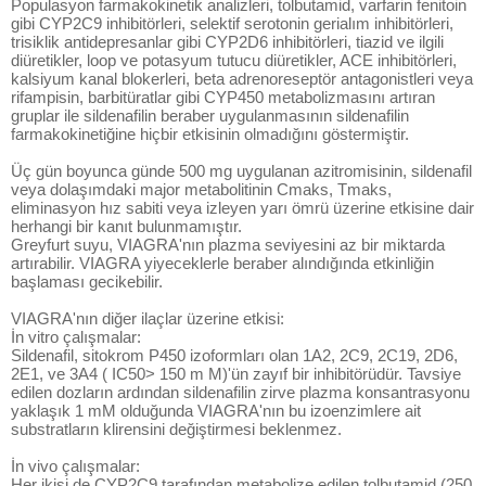
Populasyon farmakokinetik analizleri, tolbutamid, varfarin fenitoin
gibi CYP2C9 inhibitörleri, selektif serotonin gerialım inhibitörleri,
trisiklik antidepresanlar gibi CYP2D6 inhibitörleri, tiazid ve ilgili
diüretikler, loop ve potasyum tutucu diüretikler, ACE inhibitörleri,
kalsiyum kanal blokerleri, beta adrenoreseptör antagonistleri veya
rifampisin, barbitüratlar gibi CYP450 metabolizmasını artıran
gruplar ile sildenafilin beraber uygulanmasının sildenafilin
farmakokinetiğine hiçbir etkisinin olmadığını göstermiştir.
Üç gün boyunca günde 500 mg uygulanan azitromisinin, sildenafil
veya dolaşımdaki major metabolitinin Cmaks, Tmaks,
eliminasyon hız sabiti veya izleyen yarı ömrü üzerine etkisine dair
herhangi bir kanıt bulunmamıştır.
Greyfurt suyu, VIAGRA'nın plazma seviyesini az bir miktarda
artırabilir. VIAGRA yiyeceklerle beraber alındığında etkinliğin
başlaması gecikebilir.
VIAGRA'nın diğer ilaçlar üzerine etkisi:
İn vitro çalışmalar:
Sildenafil, sitokrom P450 izoformları olan 1A2, 2C9, 2C19, 2D6,
2E1, ve 3A4 ( IC50> 150 m M)'ün zayıf bir inhibitörüdür. Tavsiye
edilen dozların ardından sildenafilin zirve plazma konsantrasyonu
yaklaşık 1 mM olduğunda VIAGRA'nın bu izoenzimlere ait
substratların klirensini değiştirmesi beklenmez.
İn vivo çalışmalar:
Her ikisi de CYP2C9 tarafından metabolize edilen tolbutamid (250