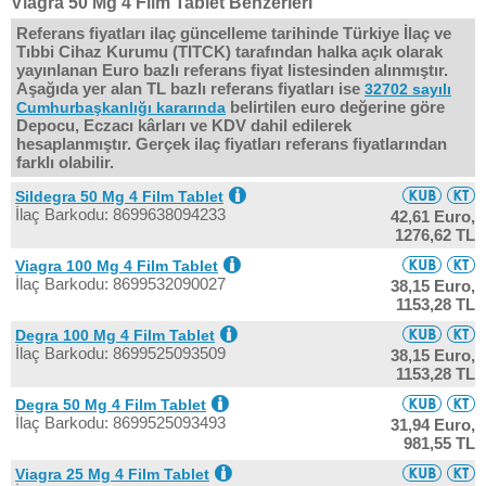
Viagra 50 Mg 4 Film Tablet Benzerleri
Referans fiyatları ilaç güncelleme tarihinde Türkiye İlaç ve
Tıbbi Cihaz Kurumu (TITCK) tarafından halka açık olarak
yayınlanan Euro bazlı referans fiyat listesinden alınmıştır.
Aşağıda yer alan TL bazlı referans fiyatları ise
32702 sayılı
belirtilen euro değerine göre
Cumhurbaşkanlığı kararında
Depocu, Eczacı kârları ve KDV dahil edilerek
hesaplanmıştır. Gerçek ilaç fiyatları referans fiyatlarından
farklı olabilir.
Sildegra 50 Mg 4 Film Tablet
İlaç Barkodu: 8699638094233
42,61 Euro,
1276,62 TL
Viagra 100 Mg 4 Film Tablet
İlaç Barkodu: 8699532090027
38,15 Euro,
1153,28 TL
Degra 100 Mg 4 Film Tablet
İlaç Barkodu: 8699525093509
38,15 Euro,
1153,28 TL
Degra 50 Mg 4 Film Tablet
İlaç Barkodu: 8699525093493
31,94 Euro,
981,55 TL
Viagra 25 Mg 4 Film Tablet