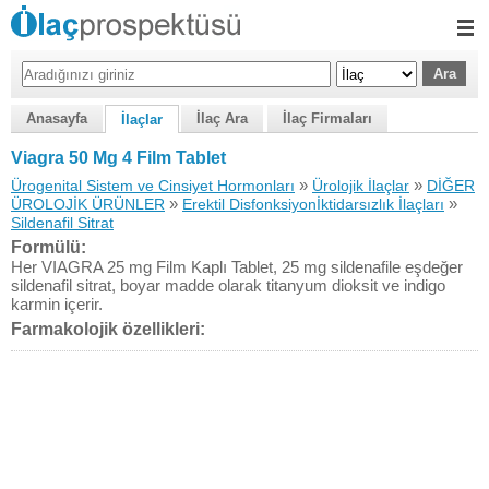
Anasayfa
İlaç Ara
İlaç Firmaları
İlaçlar
Viagra 50 Mg 4 Film Tablet
»
»
Ürogenital Sistem ve Cinsiyet Hormonları
Ürolojik İlaçlar
DİĞER
»
»
ÜROLOJİK ÜRÜNLER
Erektil Disfonksiyonİktidarsızlık İlaçları
Sildenafil Sitrat
Formülü:
Her VIAGRA 25 mg Film Kaplı Tablet, 25 mg sildenafile eşdeğer
sildenafil sitrat, boyar madde olarak titanyum dioksit ve indigo
karmin içerir.
Farmakolojik özellikleri: