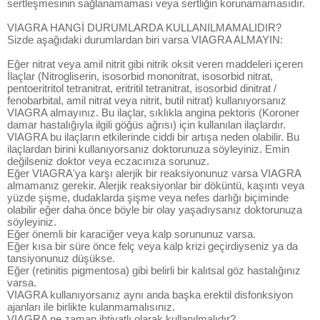
sertleşmesinin sağlanamaması veya sertliğin korunamamasıdır.
VIAGRA HANGİ DURUMLARDA KULLANILMAMALIDIR?
Sizde aşağıdaki durumlardan biri varsa VIAGRA ALMAYIN:
Eğer nitrat veya amil nitrit gibi nitrik oksit veren maddeleri içeren
İlaçlar (Nitrogliserin, isosorbid mononitrat, isosorbid nitrat,
pentoeritritol tetranitrat, eritritil tetranitrat, isosorbid dinitrat /
fenobarbital, amil nitrat veya nitrit, butil nitrat) kullanıyorsanız
VIAGRA almayınız. Bu ilaçlar, sıklıkla angina pektoris (Koroner
damar hastalığıyla ilgili göğüs ağrısı) için kullanılan ilaçlardır.
VIAGRA bu ilaçların etkilerinde ciddi bir artışa neden olabilir. Bu
ilaçlardan birini kullanıyorsanız doktorunuza söyleyiniz. Emin
değilseniz doktor veya eczacınıza sorunuz.
Eğer VIAGRA'ya karşı alerjik bir reaksiyonunuz varsa VIAGRA
almamanız gerekir. Alerjik reaksiyonlar bir döküntü, kaşıntı veya
yüzde şişme, dudaklarda şişme veya nefes darlığı biçiminde
olabilir eğer daha önce böyle bir olay yaşadıysanız doktorunuza
söyleyiniz.
Eğer önemli bir karaciğer veya kalp sorununuz varsa.
Eğer kısa bir süre önce felç veya kalp krizi geçirdiyseniz ya da
tansiyonunuz düşükse.
Eğer (retinitis pigmentosa) gibi belirli bir kalıtsal göz hastalığınız
varsa.
VIAGRA kullanıyorsanız aynı anda başka erektil disfonksiyon
ajanları ile birlikte kulanmamalısınız.
VIAGRA ne zaman ihtiyatlı olarak kullanılmalıdır?