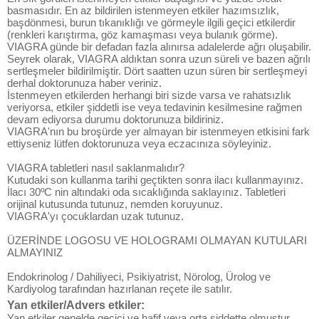
basmasıdır. En az bildirilen istenmeyen etkiler hazımsızlık,
başdönmesi, burun tıkanıklığı ve görmeyle ilgili geçici etkilerdir
(renkleri karıştırma, göz kamaşması veya bulanık görme).
VIAGRA günde bir defadan fazla alınırsa adalelerde ağrı oluşabilir.
Seyrek olarak, VIAGRA aldıktan sonra uzun süreli ve bazen ağrılı
sertleşmeler bildirilmiştir. Dört saatten uzun süren bir sertleşmeyi
derhal doktorunuza haber veriniz.
İstenmeyen etkilerden herhangi biri sizde varsa ve rahatsızlık
veriyorsa, etkiler şiddetli ise veya tedavinin kesilmesine rağmen
devam ediyorsa durumu doktorunuza bildiriniz.
VIAGRA'nın bu broşürde yer almayan bir istenmeyen etkisini fark
ettiyseniz lütfen doktorunuza veya eczacınıza söyleyiniz.
VIAGRA tabletleri nasıl saklanmalıdır?
Kutudaki son kullanma tarihi geçtikten sonra ilacı kullanmayınız.
İlacı 30ºC nin altındaki oda sıcaklığında saklayınız. Tabletleri
orijinal kutusunda tutunuz, nemden koruyunuz.
VIAGRA'yı çocuklardan uzak tutunuz.
ÜZERİNDE LOGOSU VE HOLOGRAMI OLMAYAN KUTULARI
ALMAYINIZ
Endokrinolog / Dahiliyeci, Psikiyatrist, Nörolog, Ürolog ve
Kardiyolog tarafından hazırlanan reçete ile satılır.
Yan etkiler/Advers etkiler:
Yan etkiler genelde geçici ve hafif veya orta şiddette olmuştur.