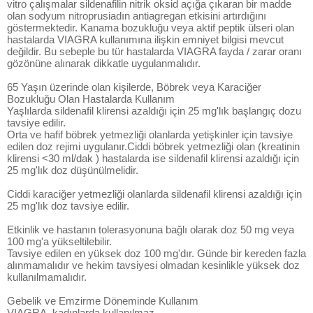
vitro çalışmalar sildenafilin nitrik oksid açığa çıkaran bir madde
olan sodyum nitroprusiadın antiagregan etkisini artırdığını
göstermektedir. Kanama bozukluğu veya aktif peptik ülseri olan
hastalarda VIAGRA kullanımına ilişkin emniyet bilgisi mevcut
değildir. Bu sebeple bu tür hastalarda VIAGRA fayda / zarar oranı
gözönüne alınarak dikkatle uygulanmalıdır.
65 Yaşın üzerinde olan kişilerde, Böbrek veya Karaciğer
Bozukluğu Olan Hastalarda Kullanım
Yaşlılarda sildenafil klirensi azaldığı için 25 mg'lık başlangıç dozu
tavsiye edilir.
Orta ve hafif böbrek yetmezliği olanlarda yetişkinler için tavsiye
edilen doz rejimi uygulanır.Ciddi böbrek yetmezliği olan (kreatinin
klirensi <30 ml/dak ) hastalarda ise sildenafil klirensi azaldığı için
25 mg'lık doz düşünülmelidir.
Ciddi karaciğer yetmezliği olanlarda sildenafil klirensi azaldığı için
25 mg'lık doz tavsiye edilir.
Etkinlik ve hastanın tolerasyonuna bağlı olarak doz 50 mg veya
100 mg'a yükseltilebilir.
Tavsiye edilen en yüksek doz 100 mg'dır. Günde bir kereden fazla
alınmamalıdır ve hekim tavsiyesi olmadan kesinlikle yüksek doz
kullanılmamalıdır.
Gebelik ve Emzirme Döneminde Kullanım
VIAGRA, kadınlarda kullanılmaz.