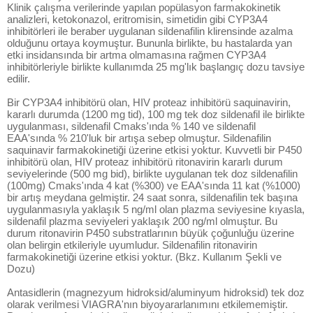
Klinik çalışma verilerinde yapılan popülasyon farmakokinetik
analizleri, ketokonazol, eritromisin, simetidin gibi CYP3A4
inhibitörleri ile beraber uygulanan sildenafilin klirensinde azalma
olduğunu ortaya koymuştur. Bununla birlikte, bu hastalarda yan
etki insidansında bir artma olmamasına rağmen CYP3A4
inhibitörleriyle birlikte kullanımda 25 mg'lık başlangıç dozu tavsiye
edilir.
Bir CYP3A4 inhibitörü olan, HIV proteaz inhibitörü saquinavirin,
kararlı durumda (1200 mg tid), 100 mg tek doz sildenafil ile birlikte
uygulanması, sildenafil Cmaks'ında % 140 ve sildenafil
EAA'sında % 210'luk bir artışa sebep olmuştur. Sildenafilin
saquinavir farmakokinetiği üzerine etkisi yoktur. Kuvvetli bir P450
inhibitörü olan, HIV proteaz inhibitörü ritonavirin kararlı durum
seviyelerinde (500 mg bid), birlikte uygulanan tek doz sildenafilin
(100mg) Cmaks'ında 4 kat (%300) ve EAA'sında 11 kat (%1000)
bir artış meydana gelmiştir. 24 saat sonra, sildenafilin tek başına
uygulanmasıyla yaklaşık 5 ng/ml olan plazma seviyesine kıyasla,
sildenafil plazma seviyeleri yaklaşık 200 ng/ml olmuştur. Bu
durum ritonavirin P450 substratlarının büyük çoğunluğu üzerine
olan belirgin etkileriyle uyumludur. Sildenafilin ritonavirin
farmakokinetiği üzerine etkisi yoktur. (Bkz. Kullanım Şekli ve
Dozu)
Antasidlerin (magnezyum hidroksid/aluminyum hidroksid) tek doz
olarak verilmesi VIAGRA'nın biyoyararlanımını etkilememiştir.