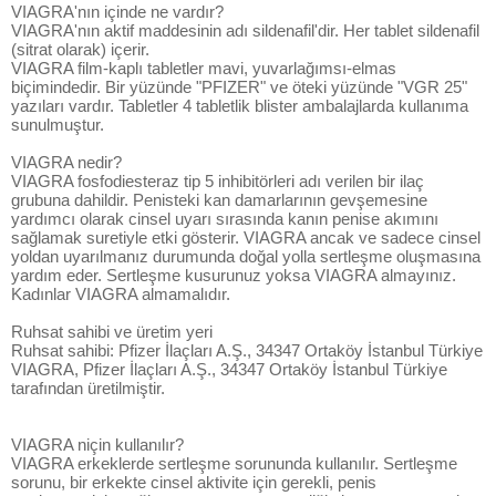
VIAGRA'nın içinde ne vardır?
VIAGRA'nın aktif maddesinin adı sildenafil'dir. Her tablet sildenafil
(sitrat olarak) içerir.
VIAGRA film-kaplı tabletler mavi, yuvarlağımsı-elmas
biçimindedir. Bir yüzünde "PFIZER" ve öteki yüzünde "VGR 25"
yazıları vardır. Tabletler 4 tabletlik blister ambalajlarda kullanıma
sunulmuştur.
VIAGRA nedir?
VIAGRA fosfodiesteraz tip 5 inhibitörleri adı verilen bir ilaç
grubuna dahildir. Penisteki kan damarlarının gevşemesine
yardımcı olarak cinsel uyarı sırasında kanın penise akımını
sağlamak suretiyle etki gösterir. VIAGRA ancak ve sadece cinsel
yoldan uyarılmanız durumunda doğal yolla sertleşme oluşmasına
yardım eder. Sertleşme kusurunuz yoksa VIAGRA almayınız.
Kadınlar VIAGRA almamalıdır.
Ruhsat sahibi ve üretim yeri
Ruhsat sahibi: Pfizer İlaçları A.Ş., 34347 Ortaköy İstanbul Türkiye
VIAGRA, Pfizer İlaçları A.Ş., 34347 Ortaköy İstanbul Türkiye
tarafından üretilmiştir.
VIAGRA niçin kullanılır?
VIAGRA erkeklerde sertleşme sorununda kullanılır. Sertleşme
sorunu, bir erkekte cinsel aktivite için gerekli, penis