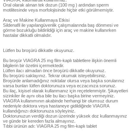
Oral olarak alınan tek dozun (100 mg ) ardından sperm
motilitesinde veya morfolojisinde hiçbir etki görülmemiştir.
Araç ve Makine Kullanmaya Etkisi
Sildenafil ile yapılangüvenlik çalışmalarında baş dönmesi ve
görme bozukluğu bildirildiği için araç ve makine kullanırken
hastalar dikkatli olmalıdır.
Lütfen bu broşürü dikkatle okuyunuz.
Bu broşür VIAGRA 25 mg film-kaplı tabletlere ilişkin önemli
bilgilerin bir özetini içermektedir.
Lütfen ilacı almadan önce broşürü dikkatle okuyunuz.
Bu broşürü saklayınız. Tekrar okumak isteyebilirsiniz.
Broşürde anlamadığınız noktalar olursa veya başka sorularınız
varsa bunları lütfen doktorunuza veya eczacınıza sorunuz.
Bu ilaç, kişisel olarak kullanmanız için reçetelenmiştir. Şikayetleri
sizinkiler ile aynı olsa bile bu ilacı başka birine vermeyiniz.
VIAGRA kullanımının akabinde herhangi bir olumsuz durum
nedeniyle doktora veya hastaneye gidildiğinde VIAGRA
kullandığınızı doktorunuza söyleyiniz.
Doktorunuzun verdiği dozun üzerinde yüksek doz kullanmayınız
ve günde bir kereden fazla almayınız.
Tıbbi ürünün adı: VIAGRA 25 mg film-kaplı tablet