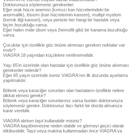
Doktorunuza söylemeniz gerekenler:
Eğer orak hücre anemisi (kırmızı kan hücrelerindeki bir
anormallik), lösemi (kan hücrelerinin kanseri), multipl myelom
(kemik iliği kanseri), veya peniste her hangi bir hastalık veya
biçim bozukluğu varsa.
Eğer halen mide ülseri veya (hemofili gibi) bir kanama bozukluğu
varsa.
Çocuklar için özellikle göz önüne alınması gereken noktalar var
mıdır?
VIAGRA 18 yaşından küçüklere verilmemelidir.
Yaşı 65'in üzerinde olan hastalar için özellikle göz önüne alınması
gerekenler nelerdir?
Eğer 65 yaşın üzerinde iseniz VIAGRA'nın ilk dozunda ayarlama
yapılmalıdır.
Böbrek veya karaciğer sorunları olan hastaların özellikle nelere
dikkat etmesi gerekir?
Böbrek veya karaciğer sorunlarınız varsa bunları doktorunuza
söylemeniz gerekir. Doktorunuz ilacı farklı bir dozda almanıza
karar verebilir.
VIAGRA alırken taşıt kullanabilir misiniz?
VIAGRA başdönmesine neden olabilir ve görmeyi geçici olarak
etkileyebilir. Taşıt veya makina kullanmadan önce VIAGRA'ya