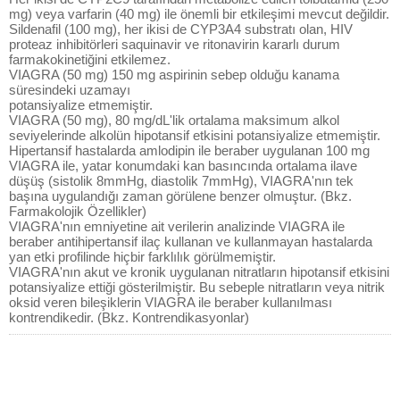
mg) veya varfarin (40 mg) ile önemli bir etkileşimi mevcut değildir.
Sildenafil (100 mg), her ikisi de CYP3A4 substratı olan, HIV
proteaz inhibitörleri saquinavir ve ritonavirin kararlı durum
farmakokinetiğini etkilemez.
VIAGRA (50 mg) 150 mg aspirinin sebep olduğu kanama
süresindeki uzamayı
potansiyalize etmemiştir.
VIAGRA (50 mg), 80 mg/dL'lik ortalama maksimum alkol
seviyelerinde alkolün hipotansif etkisini potansiyalize etmemiştir.
Hipertansif hastalarda amlodipin ile beraber uygulanan 100 mg
VIAGRA ile, yatar konumdaki kan basıncında ortalama ilave
düşüş (sistolik 8mmHg, diastolik 7mmHg), VIAGRA'nın tek
başına uygulandığı zaman görülene benzer olmuştur. (Bkz.
Farmakolojik Özellikler)
VIAGRA'nın emniyetine ait verilerin analizinde VIAGRA ile
beraber antihipertansif ilaç kullanan ve kullanmayan hastalarda
yan etki profilinde hiçbir farklılık görülmemiştir.
VIAGRA'nın akut ve kronik uygulanan nitratların hipotansif etkisini
potansiyalize ettiği gösterilmiştir. Bu sebeple nitratların veya nitrik
oksid veren bileşiklerin VIAGRA ile beraber kullanılması
kontrendikedir. (Bkz. Kontrendikasyonlar)