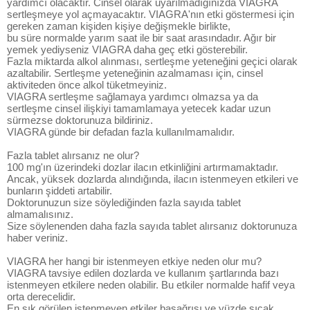
yardımcı olacaktır. Cinsel olarak uyarılmadığınızda VIAGRA
sertleşmeye yol açmayacaktır. VIAGRA'nın etki göstermesi için
gereken zaman kişiden kişiye değişmekle birlikte,
bu süre normalde yarım saat ile bir saat arasındadır. Ağır bir
yemek yediyseniz VIAGRA daha geç etki gösterebilir.
Fazla miktarda alkol alınması, sertleşme yeteneğini geçici olarak
azaltabilir. Sertleşme yeteneğinin azalmaması için, cinsel
aktiviteden önce alkol tüketmeyiniz.
VIAGRA sertleşme sağlamaya yardımcı olmazsa ya da
sertleşme cinsel ilişkiyi tamamlamaya yetecek kadar uzun
sürmezse doktorunuza bildiriniz.
VIAGRA günde bir defadan fazla kullanılmamalıdır.
Fazla tablet alırsanız ne olur?
100 mg'ın üzerindeki dozlar ilacın etkinliğini artırmamaktadır.
Ancak, yüksek dozlarda alındığında, ilacın istenmeyen etkileri ve
bunların şiddeti artabilir.
Doktorunuzun size söylediğinden fazla sayıda tablet
almamalısınız.
Size söylenenden daha fazla sayıda tablet alırsanız doktorunuza
haber veriniz.
VIAGRA her hangi bir istenmeyen etkiye neden olur mu?
VIAGRA tavsiye edilen dozlarda ve kullanım şartlarında bazı
istenmeyen etkilere neden olabilir. Bu etkiler normalde hafif veya
orta derecelidir.
En sık görülen istenmeyen etkiler başağrısı ve yüzde sıcak