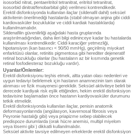
isosorbid nitrat, pentaeritritol tetranitrat, eritritol tetranitrat,
isosorbid dinitrat/fenobarbital gibi) verilmesi kontrendikedir.
Erektil disfonksiyonda kullanılan ilaçlar (sildenafil dahil) seksüel
aktivitenin önerilmediği hastalarda (stabil olmayan anjina gibi ciddi
kardiovasküler bozukluklar ve ciddi kardiak hastalıklarda)
kullanılmamalıdır.
Sildenafilin güvenilirliği aşağıdaki hasta gruplarında
araştırılmadığından, daha ileri bilgi edininceye kadar bu hastalarda
kullanılması kontrendikedir: Ciddi karaciğer yetmezliği,
hipotansiyon (kan basıncı < 90/50 mmHg), geçirilmiş miyokart
enfarktüsü olanlar, retinitis pigmentosa gibi herediter dejeneratif
retinal bozukluğu olanlar (bu hastaların az bir kısmında genetik
retinal fosfodiesteraz bozukluğu vardır).
Uyarılar/Önlemler:
Erektil disfonksiyonu teşhis etmek, altta yatan olası nedenleri ve
uygun tedaviyi belirlemek için hastanın anamnezinin tam olarak
alınması ve fizik muayenesi gereklidir. Seksüel aktiviteye belirli bir
derecede kardiyak risk eşlik ettiğinden, hekim erektil disfonksiyon
tedavisine başlamadan önce hastanın kardiyovasküler durumunu
tetkik etmelidir.
Erektil disfonksiyonda kullanılan ilaçlar, penisin anatomik
deformasyonlarında (angülasyon, kavernosal fibrosis veya
Peyronie hastalığı gibi) veya priapizme sebep olabilecek
predispoze durumlarda (orak hücre anemisi, multipl miyelom
veya lösemi gibi ) dikkatli kullanılmalıdır.
Seksüel aktivite tavsiye edilmeyen erkeklerde erektil disfonksiyon