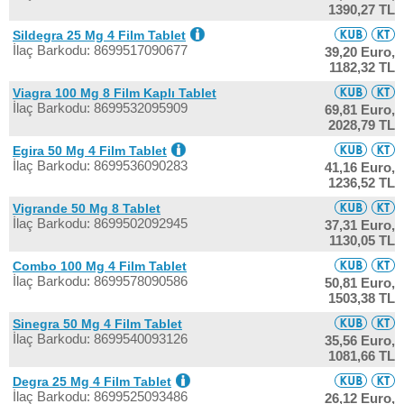
1390,27 TL
Sildegra 25 Mg 4 Film Tablet
İlaç Barkodu: 8699517090677
39,20 Euro,
1182,32 TL
Viagra 100 Mg 8 Film Kaplı Tablet
İlaç Barkodu: 8699532095909
69,81 Euro,
2028,79 TL
Egira 50 Mg 4 Film Tablet
İlaç Barkodu: 8699536090283
41,16 Euro,
1236,52 TL
Vigrande 50 Mg 8 Tablet
İlaç Barkodu: 8699502092945
37,31 Euro,
1130,05 TL
Combo 100 Mg 4 Film Tablet
İlaç Barkodu: 8699578090586
50,81 Euro,
1503,38 TL
Sinegra 50 Mg 4 Film Tablet
İlaç Barkodu: 8699540093126
35,56 Euro,
1081,66 TL
Degra 25 Mg 4 Film Tablet
İlaç Barkodu: 8699525093486
26,12 Euro,