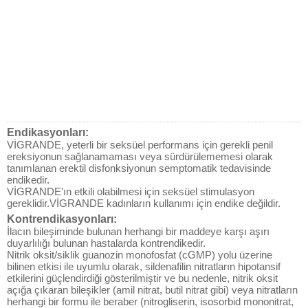
Endikasyonları:
VİGRANDE, yeterli bir seksüel performans için gerekli penil
ereksiyonun sağlanamaması veya sürdürülememesi olarak
tanımlanan erektil disfonksiyonun semptomatik tedavisinde
endikedir.
VİGRANDE'ın etkili olabilmesi için seksüel stimulasyon
gereklidir.VİGRANDE kadınların kullanımı için endike değildir.
Kontrendikasyonları:
İlacın bileşiminde bulunan herhangi bir maddeye karşı aşırı
duyarlılığı bulunan hastalarda kontrendikedir.
Nitrik oksit/siklik guanozin monofosfat (cGMP) yolu üzerine
bilinen etkisi ile uyumlu olarak, sildenafilin nitratların hipotansif
etkilerini güçlendirdiği gösterilmiştir ve bu nedenle, nitrik oksit
açığa çıkaran bileşikler (amil nitrat, butil nitrat gibi) veya nitratların
herhangi bir formu ile beraber (nitrogliserin, isosorbid mononitrat,