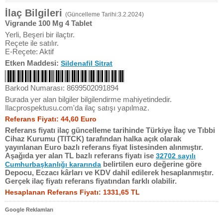
İlaç Bilgileri
(Güncelleme Tarihi:3.2.2024)
Vigrande 100 Mg 4 Tablet
Yerli, Beşeri bir ilaçtır.
Reçete ile satılır.
E-Reçete: Aktif
Etken Maddesi:
Sildenafil Sitrat
Barkod Numarası: 8699502091894
Burada yer alan bilgiler bilgilendirme mahiyetindedir.
Ilacprospektusu.com'da ilaç satışı yapılmaz.
Referans Fiyatı: 44,60 Euro
Referans fiyatı ilaç güncelleme tarihinde Türkiye İlaç ve Tıbbi
Cihaz Kurumu (TITCK) tarafından halka açık olarak
yayınlanan Euro bazlı referans fiyat listesinden alınmıştır.
Aşağıda yer alan TL bazlı referans fiyatı ise
32702 sayılı
belirtilen euro değerine göre
Cumhurbaşkanlığı kararında
Depocu, Eczacı kârları ve KDV dahil edilerek hesaplanmıştır.
Gerçek ilaç fiyatı referans fiyatından farklı olabilir.
Hesaplanan Referans Fiyatı: 1331,65 TL
Google Reklamları