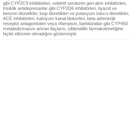
gibi CYP2C9 inhibitörleri, selektif serotonin geri-alım inhibitörleri,
trisiklik antidepresanlar gibi CYP2D6 inhibitörleri, tiyazid ve
benzeri diüretikler, loop diüretikleri ve potasyum tutucu diüretikler,
ACE inhibitörleri, kalsiyum kanal blokerleri, beta adrenerjik
reseptör antagonistleri veya rifampisin, barbitüratlar gibi CYP450
metabolizmasını artıran ilaçların, sildenafilin farmakokinetiğine
hiçbir etkisinin olmadığını göstermiştir.