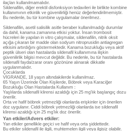
ilaçları kullanılmamalıdır.
Sildenafilin, diğer erektil disfonksiyon tedavileri ile birlikte kombine
kullanımının etkinlik ve güvenilirliği henüz değerlendirilmemiştir.
Bu nedenle, bu tür kombine uygulamalar önerilmez.
Sildenafilin, asetil salisilik asitle beraber kullanılmadığı durumlar
da dahil, kanama zamanına etkisi yoktur. İnsan trombosit
hücreleri ile yapılan in vitro çalışmalar, sildenafilin, nitrik oksit
açığa çıkaran bir madde olan sodyum nitroprusidin antiagregan
etkisini artırdığını göstermektedir. Kanama bozukluğu veya aktif
peptik ülseri olan hastalarda sildenafil kullanımına ilişkin
güvenilirlik bilgisi mevcut değildir. Bu nedenle, bu tür hastalarda
sildenafil fayda/zarar oranı gözönüne alınarak dikkatle
uygulanmalıdır.
Çocuklarda
VİGRANDE, 18 yaşın altındakilerde kullanılmaz.
65 Yaşın Üzerinde Olan Kişilerde, Böbrek veya Karaciğer
Bozukluğu Olan Hastalarda Kullanım :
Yaşlılarda sildenafil klirensi azaldığı için 25 mg'lık başlangıç dozu
önerilir.
Orta ve hafif böbrek yetmezliği olanlarda erişkinler için önerilen
doz uygulanır. Ciddi böbrek yetmezliği olanlarda ise sildenafil
klirensi azaldığı için 25 mg'lık doz önerilir.
Yan etkiler/Advers etkiler:
Yan etkiler genellikle geçici ve hafif veya orta şiddettedir.
Bu etkiler sildenafil ile ilgili, muhtemelen ilgili veya ilgisiz olabilir.