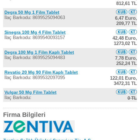
812,61 TL
Degra 50 Mg 1 Film Tablet
İlaç Barkodu: 8699525094063
6,47 Euro,
209,77 TL
Sinegra 100 Mg 4 Film Tablet
İlaç Barkodu: 8699540093157
42,48 Euro,
1273,02 TL
Degra 100 Mg 1 Film Kaplı Tablet
İlaç Barkodu: 8699525094483
7,78 Euro,
252,24 TL
Revatio 20 Mg 90 Film Kaplı Tablet
İlaç Barkodu: 8699532097095
122,01 Euro,
3472,31 TL
Vulgar 50 Mg Film Tablet
İlaç Barkodu:
0 TL
Firma Bilgileri