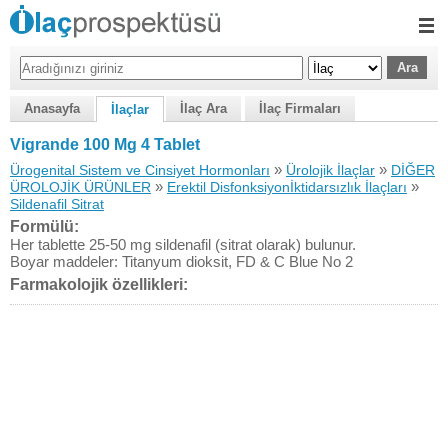
Anasayfa
İlaç Ara
İlaç Firmaları
İlaçlar
Vigrande 100 Mg 4 Tablet
»
»
Ürogenital Sistem ve Cinsiyet Hormonları
Ürolojik İlaçlar
DİĞER
»
»
ÜROLOJİK ÜRÜNLER
Erektil Disfonksiyonİktidarsızlık İlaçları
Sildenafil Sitrat
Formülü:
Her tablette 25-50 mg sildenafil (sitrat olarak) bulunur.
Boyar maddeler: Titanyum dioksit, FD & C Blue No 2
Farmakolojik özellikleri: