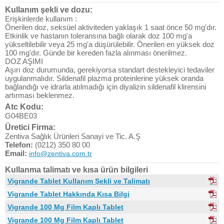
Kullanım şekli ve dozu:
Erişkinlerde kullanım :
Önerilen doz, seksüel aktiviteden yaklaşık 1 saat önce 50 mg'dır.
Etkinlik ve hastanın toleransına bağlı olarak doz 100 mg'a
yükseltilebilir veya 25 mg'a düşürülebilir. Önerilen en yüksek doz
100 mg'dır. Günde bir kereden fazla alınması önerilmez.
DOZ AŞIMI
Aşırı doz durumunda, gerekiyorsa standart destekleyici tedaviler
uygulanmalıdır. Sildenafil plazma proteinlerine yüksek oranda
bağlandığı ve idrarla atılmadığı için diyalizin sildenafil klirensini
artırması beklenmez.
Atc Kodu:
G04BE03
Üretici Firma:
Zentiva Sağlık Ürünleri Sanayi ve Tic. A.Ş
Telefon:
(0212) 350 80 00
Email:
info@zentiva.com.tr
Kullanma talimatı ve kısa ürün bilgileri
Vigrande Tablet Kullanım Şekli ve Talimatı
Vigrande Tablet Hakkında Kısa Bilgi
Vigrande 100 Mg Film Kaplı Tablet
Vigrande 100 Mg Film Kaplı Tablet