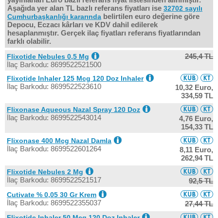
Aşağıda yer alan TL bazlı referans fiyatları ise
32702 sayılı
belirtilen euro değerine göre
Cumhurbaşkanlığı kararında
Depocu, Eczacı kârları ve KDV dahil edilerek
hesaplanmıştır. Gerçek ilaç fiyatları referans fiyatlarından
farklı olabilir.
245,4 TL
Flixotide Nebules 0,5 Mg
İlaç Barkodu: 8699522521500
Flixotide Inhaler 125 Mcg 120 Doz Inhaler
İlaç Barkodu: 8699522523610
10,32 Euro,
334,59 TL
Flixonase Aqueous Nazal Spray 120 Doz
İlaç Barkodu: 8699522543014
4,76 Euro,
154,33 TL
Flixonase 400 Mcg Nazal Damla
İlaç Barkodu: 8699522601264
8,11 Euro,
262,94 TL
Flixotide Nebules 2 Mg
İlaç Barkodu: 8699522521517
92,5 TL
Cutivate % 0,05 30 Gr Krem
İlaç Barkodu: 8699522355037
27,44 TL
Flixotide Inhaler 50 Mcg 120 Doz Inhaler