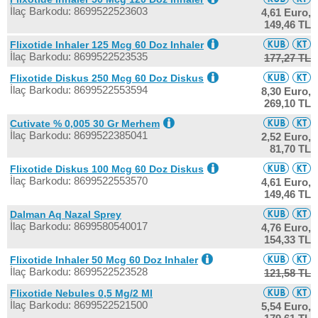
İlaç Barkodu: 8699522523603
4,61 Euro,
149,46 TL
Flixotide Inhaler 125 Mcg 60 Doz Inhaler
İlaç Barkodu: 8699522523535
177,27 TL
Flixotide Diskus 250 Mcg 60 Doz Diskus
İlaç Barkodu: 8699522553594
8,30 Euro,
269,10 TL
Cutivate % 0,005 30 Gr Merhem
İlaç Barkodu: 8699522385041
2,52 Euro,
81,70 TL
Flixotide Diskus 100 Mcg 60 Doz Diskus
İlaç Barkodu: 8699522553570
4,61 Euro,
149,46 TL
Dalman Aq Nazal Sprey
İlaç Barkodu: 8699580540017
4,76 Euro,
154,33 TL
Flixotide Inhaler 50 Mcg 60 Doz Inhaler
İlaç Barkodu: 8699522523528
121,58 TL
Flixotide Nebules 0,5 Mg/2 Ml
İlaç Barkodu: 8699522521500
5,54 Euro,