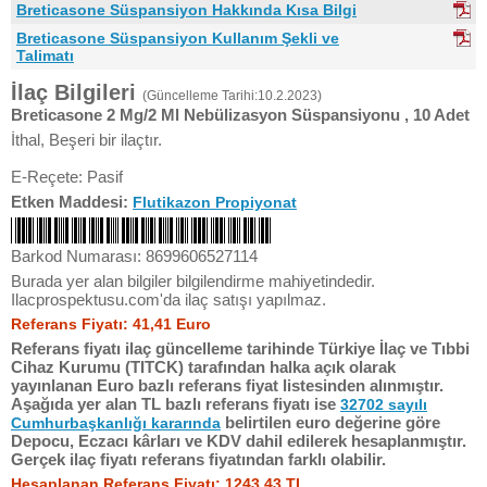
Breticasone Süspansiyon Hakkında Kısa Bilgi
Breticasone Süspansiyon Kullanım Şekli ve
Talimatı
İlaç Bilgileri
(Güncelleme Tarihi:10.2.2023)
Breticasone 2 Mg/2 Ml Nebülizasyon Süspansiyonu , 10 Adet
İthal, Beşeri bir ilaçtır.
E-Reçete: Pasif
Etken Maddesi:
Flutikazon Propiyonat
Barkod Numarası: 8699606527114
Burada yer alan bilgiler bilgilendirme mahiyetindedir.
Ilacprospektusu.com'da ilaç satışı yapılmaz.
Referans Fiyatı: 41,41 Euro
Referans fiyatı ilaç güncelleme tarihinde Türkiye İlaç ve Tıbbi
Cihaz Kurumu (TITCK) tarafından halka açık olarak
yayınlanan Euro bazlı referans fiyat listesinden alınmıştır.
Aşağıda yer alan TL bazlı referans fiyatı ise
32702 sayılı
belirtilen euro değerine göre
Cumhurbaşkanlığı kararında
Depocu, Eczacı kârları ve KDV dahil edilerek hesaplanmıştır.
Gerçek ilaç fiyatı referans fiyatından farklı olabilir.
Hesaplanan Referans Fiyatı: 1243,43 TL