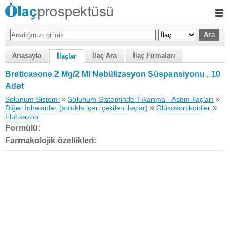
Anasayfa
İlaç Ara
İlaç Firmaları
İlaçlar
Breticasone 2 Mg/2 Ml Nebülizasyon Süspansiyonu , 10
Adet
»
»
Solunum Sistemi
Solunum Sisteminde Tıkanma - Astım İlaçları
»
»
Diğer İnhalanlar (solukla içeri çekilen ilaçlar)
Glükokortikoidler
Flutikazon
Formülü:
Farmakolojik özellikleri: