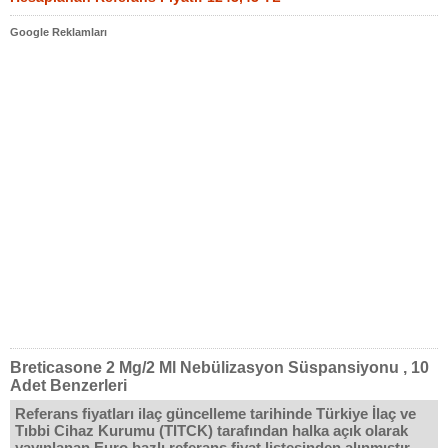
Google Reklamları
Breticasone 2 Mg/2 Ml Nebülizasyon Süspansiyonu , 10
Adet Benzerleri
Referans fiyatları ilaç güncelleme tarihinde Türkiye İlaç ve
Tıbbi Cihaz Kurumu (TITCK) tarafından halka açık olarak
yayınlanan Euro bazlı referans fiyat listesinden alınmıştır.