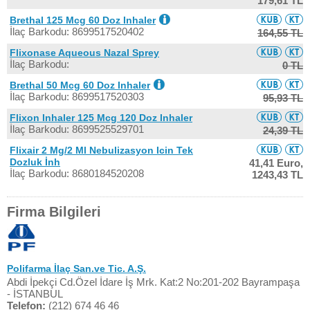
179,61 TL
Brethal 125 Mcg 60 Doz Inhaler
İlaç Barkodu: 8699517520402
164,55 TL
Flixonase Aqueous Nazal Sprey
İlaç Barkodu:
0 TL
Brethal 50 Mcg 60 Doz Inhaler
İlaç Barkodu: 8699517520303
95,93 TL
Flixon Inhaler 125 Mcg 120 Doz Inhaler
İlaç Barkodu: 8699525529701
24,39 TL
Flixair 2 Mg/2 Ml Nebulizasyon Icin Tek
Dozluk İnh
41,41 Euro,
İlaç Barkodu: 8680184520208
1243,43 TL
Firma Bilgileri
Polifarma İlaç San.ve Tic. A.Ş.
Abdi İpekçi Cd.Özel İdare İş Mrk. Kat:2 No:201-202 Bayrampaşa
- İSTANBUL
Telefon:
(212) 674 46 46