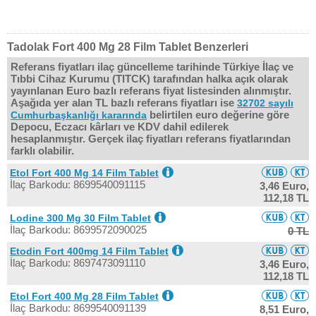
Tadolak Fort 400 Mg 28 Film Tablet Benzerleri
Referans fiyatları ilaç güncelleme tarihinde Türkiye İlaç ve
Tıbbi Cihaz Kurumu (TITCK) tarafından halka açık olarak
yayınlanan Euro bazlı referans fiyat listesinden alınmıştır.
Aşağıda yer alan TL bazlı referans fiyatları ise
32702 sayılı
belirtilen euro değerine göre
Cumhurbaşkanlığı kararında
Depocu, Eczacı kârları ve KDV dahil edilerek
hesaplanmıştır. Gerçek ilaç fiyatları referans fiyatlarından
farklı olabilir.
Etol Fort 400 Mg 14 Film Tablet
İlaç Barkodu: 8699540091115
3,46 Euro,
112,18 TL
Lodine 300 Mg 30 Film Tablet
İlaç Barkodu: 8699572090025
0 TL
Etodin Fort 400mg 14 Film Tablet
İlaç Barkodu: 8697473091110
3,46 Euro,
112,18 TL
Etol Fort 400 Mg 28 Film Tablet
İlaç Barkodu: 8699540091139
8,51 Euro,