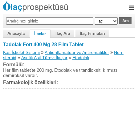
Anasayfa
İlaç Ara
İlaç Firmaları
İlaçlar
Tadolak Fort 400 Mg 28 Film Tablet
»
»
Kas İskelet Sistemi
Antienflamatuar ve Antiromatikler
Non-
»
»
steroid
Asetik Asit Türevi İlaçlar
Etodolak
Formülü:
Her film tablet'te 200 mg. Etodolak ve titandioksit, kırmızı
demiroksit vardır.
Farmakolojik özellikleri: