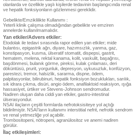
olanlarda ve özellikle yaşlı kişilerde tedavinin başlangıcında renal
ve hepatik fonksiyonların gözlenmesi gereklidir.
Gebelikte/Emziklilikte Kullanımı :
Yeterli klinik çalışma olmadığından gebelikte ve emziren
annelerde kullanılmamalıdır.
Yan etkiler/Advers etkiler:
Etodolak ile tedavi sırasında rapor edilen yan etkiler; mide
bulantısı, epigastrik ağrı, diyare, hazımsızlık, yanma, gaz,
konstipasyon, kusma, ülseratif stomatit, dispepsi, gastrit,
hematem, melena, rektal kanama, kolit, vaskulit, başağrısı,
başdönmesi, bulanık görme, pireksi, kulak çınlaması, deri
döküntüsü, prurit, yorgunluk, depresyon, uykusuzluk, konfüzyon,
parestezi, tremor, halsizlik, sararma, dispne, ödem,
palpitasyonlar, bilirubinuri, hepatik fonksiyon bozuklukları, sarılık,
sık idrara çıkma, disüri, angio ödem, anafilaktoid reaksiyon, ışığa
hassasiyet, ürtiker ve Stevens-Johnson sendromudur.
Nadiren oluşan daha ciddi yan etkiler, gastro-intestinal
ülserasyondur.
NSAI ilaçların çeşitli formlarda nefrotoksisiteye yol açtığı
bildirilmiştir. NSAI'ların kullanımı interstitial nefrit, nefrotik sendrom
ve renal yetmezliğe yol açabilir.
Trombositopeni, nötropeni, agranülositoz ve anemi nadiren
görülür.
İlaç etkileşimleri: