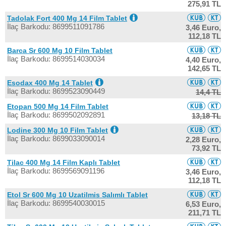
275,91 TL
Tadolak Fort 400 Mg 14 Film Tablet
İlaç Barkodu: 8699511091786
3,46 Euro,
112,18 TL
Barca Sr 600 Mg 10 Film Tablet
İlaç Barkodu: 8699514030034
4,40 Euro,
142,65 TL
Esodax 400 Mg 14 Tablet
İlaç Barkodu: 8699523090449
14,4 TL
Etopan 500 Mg 14 Film Tablet
İlaç Barkodu: 8699502092891
13,18 TL
Lodine 300 Mg 10 Film Tablet
İlaç Barkodu: 8699033090014
2,28 Euro,
73,92 TL
Tilac 400 Mg 14 Film Kaplı Tablet
İlaç Barkodu: 8699569091196
3,46 Euro,
112,18 TL
Etol Sr 600 Mg 10 Uzatilmis Salımlı Tablet
İlaç Barkodu: 8699540030015
6,53 Euro,
211,71 TL