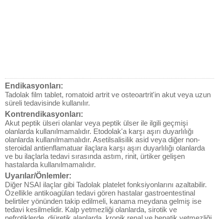
Endikasyonları:
Tadolak film tablet, romatoid artrit ve osteoartrit'in akut veya uzun
süreli tedavisinde kullanılır.
Kontrendikasyonları:
Akut peptik ülseri olanlar veya peptik ülser ile ilgili geçmişi
olanlarda kullanılmamalıdır. Etodolak'a karşı aşırı duyarlılığı
olanlarda kullanılmamalıdır. Asetilsalisilik asid veya diğer non-
steroidal antienflamatuar ilaçlara karşı aşırı duyarlılığı olanlarda
ve bu ilaçlarla tedavi sırasında astım, rinit, ürtiker gelişen
hastalarda kullanılmamalıdır.
Uyarılar/Önlemler:
Diğer NSAI ilaçlar gibi Tadolak platelet fonksiyonlarını azaltabilir.
Özellikle antikoagülan tedavi gören hastalar gastroentestinal
belirtiler yönünden takip edilmeli, kanama meydana gelmiş ise
tedavi kesilmelidir. Kalp yetmezliği olanlarda, sirotik ve
nefrotiklerde, diüretik alanlarda, kronik renal ve hepatik yetmezliği