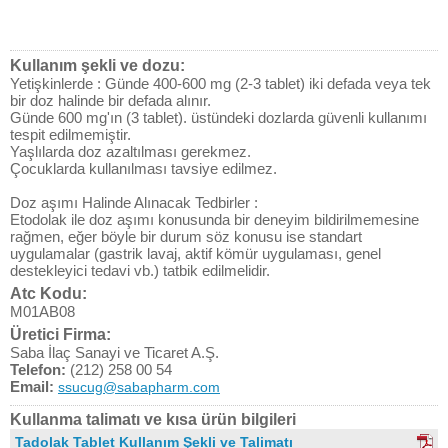
Kullanım şekli ve dozu:
Yetişkinlerde : Günde 400-600 mg (2-3 tablet) iki defada veya tek
bir doz halinde bir defada alınır.
Günde 600 mg'ın (3 tablet). üstündeki dozlarda güvenli kullanımı
tespit edilmemiştir.
Yaşlılarda doz azaltılması gerekmez.
Çocuklarda kullanılması tavsiye edilmez.
Doz aşımı Halinde Alınacak Tedbirler :
Etodolak ile doz aşımı konusunda bir deneyim bildirilmemesine
rağmen, eğer böyle bir durum söz konusu ise standart
uygulamalar (gastrik lavaj, aktif kömür uygulaması, genel
destekleyici tedavi vb.) tatbik edilmelidir.
Atc Kodu:
M01AB08
Üretici Firma:
Saba İlaç Sanayi ve Ticaret A.Ş.
Telefon:
(212) 258 00 54
Email:
ssucug@sabapharm.com
Kullanma talimatı ve kısa ürün bilgileri
Tadolak Tablet Kullanım Şekli ve Talimatı