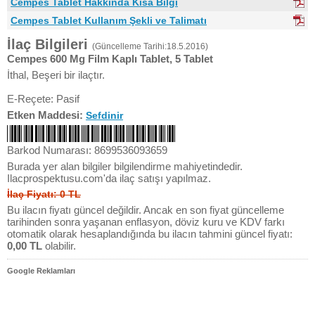
Cempes Tablet Hakkında Kısa Bilgi
Cempes Tablet Kullanım Şekli ve Talimatı
İlaç Bilgileri
(Güncelleme Tarihi:18.5.2016)
Cempes 600 Mg Film Kaplı Tablet, 5 Tablet
İthal, Beşeri bir ilaçtır.
E-Reçete: Pasif
Etken Maddesi:
Sefdinir
Barkod Numarası: 8699536093659
Burada yer alan bilgiler bilgilendirme mahiyetindedir.
Ilacprospektusu.com'da ilaç satışı yapılmaz.
İlaç Fiyatı: 0 TL
Bu ilacın fiyatı güncel değildir. Ancak en son fiyat güncelleme
tarihinden sonra yaşanan enflasyon, döviz kuru ve KDV farkı
otomatik olarak hesaplandığında bu ilacın tahmini güncel fiyatı:
0,00 TL
olabilir.
Google Reklamları