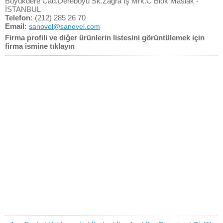
Büyükdere Cad.Dereboyu Sk.Zağra İş Mrk.C Blok Maslak -
İSTANBUL
Telefon:
(212) 285 26 70
Email:
sanovel@sanovel.com
Firma profili ve diğer ürünlerin listesini görüntülemek için
firma ismine tıklayın