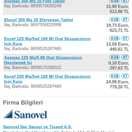
Asemax 300 Mg 10 Film Tablet
İlaç Barkodu: 8699570090249
15,98 Euro,
512,86 TL
Elucef 300 Mg 20 Efervesan Tablet
İlaç Barkodu: 8697930020998
19,73 Euro,
623,71 TL
Encef 125 Mg/5ml 100 Ml Oral Süspansiyon
Icin Kuru
13,59 Euro,
İlaç Barkodu: 8699525287465
440,61 TL
Asemax 125 Mg/5 Ml Oral Süspansiyon
Hazırlamak Ici
9,18 Euro,
İlaç Barkodu: 8699570280022
297,63 TL
Encef 250 Mg/5ml 100 Ml Oral Süspansiyon
Icin Kuru
24,99 Euro,
İlaç Barkodu: 8699525287489
779,20 TL
Firma Bilgileri
Sanovel İlaç Sanayi ve Ticaret A.Ş.