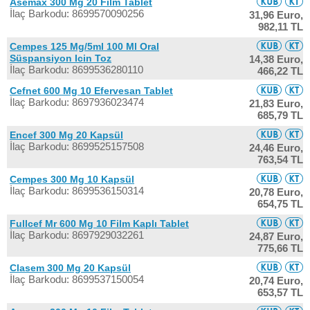
Asemax 300 Mg 20 Film Tablet
İlaç Barkodu: 8699570090256
31,96 Euro,
982,11 TL
Cempes 125 Mg/5ml 100 Ml Oral
Süspansiyon Icin Toz
14,38 Euro,
İlaç Barkodu: 8699536280110
466,22 TL
Cefnet 600 Mg 10 Efervesan Tablet
İlaç Barkodu: 8697936023474
21,83 Euro,
685,79 TL
Encef 300 Mg 20 Kapsül
İlaç Barkodu: 8699525157508
24,46 Euro,
763,54 TL
Cempes 300 Mg 10 Kapsül
İlaç Barkodu: 8699536150314
20,78 Euro,
654,75 TL
Fullcef Mr 600 Mg 10 Film Kaplı Tablet
İlaç Barkodu: 8697929032261
24,87 Euro,
775,66 TL
Clasem 300 Mg 20 Kapsül
İlaç Barkodu: 8699537150054
20,74 Euro,
653,57 TL