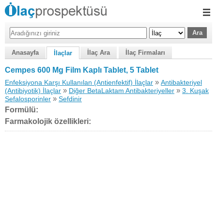
Anasayfa
İlaç Ara
İlaç Firmaları
İlaçlar
Cempes 600 Mg Film Kaplı Tablet, 5 Tablet
»
Enfeksiyona Karşı Kullanılan (Antienfektif) İlaçlar
Antibakteriyel
»
»
(Antibiyotik) İlaçlar
Diğer BetaLaktam Antibakteriyeller
3. Kuşak
»
Sefalosporinler
Sefdinir
Formülü:
Farmakolojik özellikleri: