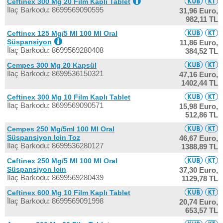
Ceftinex 300 Mg 20 Film Kaplı Tablet
İlaç Barkodu: 8699569090595
31,96 Euro,
982,11 TL
Ceftinex 125 Mg/5 Ml 100 Ml Oral
Süspansiyon
11,86 Euro,
İlaç Barkodu: 8699569280408
384,52 TL
Cempes 300 Mg 20 Kapsül
İlaç Barkodu: 8699536150321
47,16 Euro,
1402,44 TL
Ceftinex 300 Mg 10 Film Kaplı Tablet
İlaç Barkodu: 8699569090571
15,98 Euro,
512,86 TL
Cempes 250 Mg/5ml 100 Ml Oral
Süspansiyon Icin Toz
46,67 Euro,
İlaç Barkodu: 8699536280127
1388,89 TL
Ceftinex 250 Mg/5 Ml 100 Ml Oral
Süspansiyon Icin
37,30 Euro,
İlaç Barkodu: 8699569280439
1129,78 TL
Ceftinex 600 Mg 10 Film Kaplı Tablet
İlaç Barkodu: 8699569091998
20,74 Euro,
653,57 TL