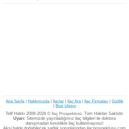
Ana Sayfa
|
Hakkımızda
|
İlaçlar
|
İlaç Ara
|
İlaç Firmaları
|
Gizlilik
|
Bize Ulaşın
Telif Hakkı 2008-2026 ©
Tüm Hakları Saklıdır.
İlaç Prospektüsü.
Uyarı:
Sitemizde yayınladığımız ilaç bilgileri ile doktora
danışmadan kesinlikle ilaç kullanmayınız!
Aksi halde doğabilecek sağlık sorunlarından ilacprospektusu.com