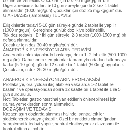
bölünerek verilebilir. Çocuklar için doz 40 mg/kg/gün' dür
Diğer amebiasis türleri: 5-10 gün süreyle günde 2 kez 1 tablet
alınmalıdır. (1000 mg/gün) Çocuklar için doz 25 mg/kg/gün' dür.
GİARDİASİS (lambliasis) TEDAVİSİ
Erişkinlerde tedavi 5-10 gün süreyle günde 2 tablet ile yapılır
(1000 mg/gün). Gereğinde günlük doz ikiye bölünebilir.
Tek doz tedavisi: Bir iki gün süreyle; 2-3 tablet (1000-1500 mg) bir
defada alınmalıdır.
Çocuklar için doz 30-40 mg/kg/gün' dür.
ANAEROBİK ENFEKSİYONLARIN TEDAVİSİ
Anaerobik enfeksiyonlarda başlangıç dozu 1- 2 tablettir (500-1000
mg /gün). Daha sonra semptomlar tamamıyla ortadan kalkıncaya
kadar (5-10 gün); günde 12 saatte bir 1 tablet (500mg) uygulanır.
Çocuklar için doz 25-30 mg/kg/gün' dür.
ANAEROBİK ENFEKSİYONLARIN PROFLAKSİSİ
Proflaksiye, oral yoldan ilaç alabilen vakalarda 1-2 tablet ile
başlanır ve operasyondan sonra 12 saatte bir 1 tablet ile 1 ile 5
gün sürdürülür.
Not: Tabletler, gastrointestinal yan etkilerin önlenebilmesi için
daima yemeklerden sonra alınmalıdır.
DOZ AŞIMI VE TEDAVİSİ
Kazaen aşırı dozlarda alınması halinde, santral etkiler
şiddetlenerek ortaya çıkabilir. Özel bir antidotu olmadığından
semptomatik tedavi yapılır, santral eksitasyonlar diazepam ile
kontrol altına alınabilir.