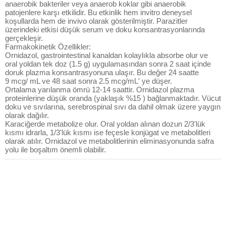
anaerobik bakteriler veya anaerob koklar gibi anaerobik
patojenlere karşı etkilidir. Bu etkinlik hem invitro deneysel
koşullarda hem de invivo olarak gösterilmiştir. Parazitler
üzerindeki etkisi düşük serum ve doku konsantrasyonlarında
gerçekleşir.
Farmakokinetik Özellikler:
Ornidazol, gastrointestinal kanaldan kolaylıkla absorbe olur ve
oral yoldan tek doz (1.5 g) uygulamasından sonra 2 saat içinde
doruk plazma konsantrasyonuna ulaşır. Bu değer 24 saatte
9 mcg/ mL ve 48 saat sonra 2.5 mcg/mL' ye düşer.
Ortalama yarılanma ömrü 12-14 saattir. Ornidazol plazma
proteinlerine düşük oranda (yaklaşık %15 ) bağlanmaktadır. Vücut
doku ve sıvılarına, serebrospinal sıvı da dahil olmak üzere yaygın
olarak dağılır.
Karaciğerde metabolize olur. Oral yoldan alınan dozun 2/3'lük
kısmı idrarla, 1/3'lük kısmı ise feçesle konjügat ve metabolitleri
olarak atılır. Ornidazol ve metabolitlerinin eliminasyonunda safra
yolu ile boşaltım önemli olabilir.