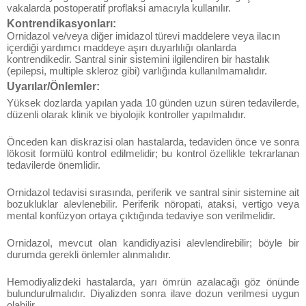
vakalarda postoperatif proflaksi amacıyla kullanılır.
Kontrendikasyonları:
Ornidazol ve/veya diğer imidazol türevi maddelere veya ilacın
içerdiği yardımcı maddeye aşırı duyarlılığı olanlarda
kontrendikedir. Santral sinir sistemini ilgilendiren bir hastalık
(epilepsi, multiple skleroz gibi) varlığında kullanılmamalıdır.
Uyarılar/Önlemler:
Yüksek dozlarda yapılan yada 10 günden uzun süren tedavilerde,
düzenli olarak klinik ve biyolojik kontroller yapılmalıdır.
Önceden kan diskrazisi olan hastalarda, tedaviden önce ve sonra
lökosit formülü kontrol edilmelidir; bu kontrol özellikle tekrarlanan
tedavilerde önemlidir.
Ornidazol tedavisi sırasında, periferik ve santral sinir sistemine ait
bozukluklar alevlenebilir. Periferik nöropati, ataksi, vertigo veya
mental konfüzyon ortaya çıktığında tedaviye son verilmelidir.
Ornidazol, mevcut olan kandidiyazisi alevlendirebilir; böyle bir
durumda gerekli önlemler alınmalıdır.
Hemodiyalizdeki hastalarda, yarı ömrün azalacağı göz önünde
bulundurulmalıdır. Diyalizden sonra ilave dozun verilmesi uygun
olabilir.