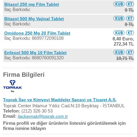
Bitazol 250 mg Film Tablet
İlaç Barkodu:
0 TL
Bitazol 500 Mg Vajinal Tablet
İlaç Barkodu:
0 TL
Ornidone 250 Mg 20 Film Tablet
İlaç Barkodu: 8699772090108
8,40 Euro,
272,34 TL
Enfexol 500 Mg 10 Film Tablet
İlaç Barkodu: 8680760091320
19,71 TL
Firma Bilgileri
Toprak İlaç ve Kimyevi Maddeler Sanayi ve Ticaret A.Ş.
Toprak Center Ihlamur Yıldız Cad.N:10 Beşiktaş - İSTANBUL
Telefon:
(212) 326 30 53
Email:
ilackaynak@toprak.com.tr
Firma profili ve diğer ürünlerin listesini görüntülemek için
firma ismine tıklayın