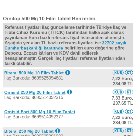
Ornitop 500 Mg 10 Film Tablet Benzerleri
Referans fiyatları ilaç güncelleme tarihinde Türkiye İlaç ve
Tıbbi Cihaz Kurumu (TITCK) tarafından halka açık olarak
yayınlanan Euro bazlı referans fiyat listesinden alınmıştır.
Aşağıda yer alan TL bazlı referans fiyatları ise
32702 sayılı
belirtilen euro değerine göre
Cumhurbaşkanlığı kararında
Depocu, Eczacı kârları ve KDV dahil edilerek
hesaplanmıştır. Gerçek ilaç fiyatları referans fiyatlarından
farklı olabilir.
Biteral 500 Mg 10 Film Tablet
İlaç Barkodu: 8699525094681
7,22 Euro,
234,08 TL
Ornisid 250 Mg 20 Film Tablet
İlaç Barkodu: 8699514092315
7,33 Euro,
237,65 TL
Ornisid Fort 500 Mg 10 Film Tablet
İlaç Barkodu: 8699514092377
7,22 Euro,
234,08 TL
Biteral 250 Mg 20 Tablet