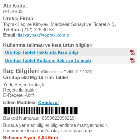
Atc Kodu:
P01AB03
Üretici Firma:
Toprak İlaç ve Kimyevi Maddeler Sanayi ve Ticaret A.Ş.
Telefon:
(212) 326 30 53
Email:
ilackaynak@toprak.com.tr
Kullanma talimatı ve kısa ürün bilgileri
Ornitop Tablet Hakkında Kısa Bilgi
Ornitop Tablet Kullanım Şekli ve Talimatı
İlaç Bilgileri
(Güncelleme Tarihi:10.2.2023)
Ornitop 500 Mg 10 Film Tablet
Yerli, Beşeri bir ilaçtır.
Reçete ile satılır.
E-Reçete: Aktif
Etken Maddesi:
Ornidazol
Barkod Numarası: 8699622090210
Burada yer alan bilgiler bilgilendirme mahiyetindedir.
Ilacprospektusu.com'da ilaç satışı yapılmaz.
Referans Fiyatı: 8,05 Euro