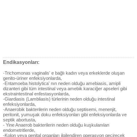
Endikasyonları:
-Trichomonas vaginalis' e bağlı kadın veya erkeklerde oluşan
genito-üriner enfeksiyonlarda,
-Entamoeba histolytica' nın neden olduğu amebiasis, amipli
dizanteri gibi tüm intestinal veya amebik karaciğer apseleri gibi
ekstraintestinal enfestasyonlarda,
-Giardiasis (Lambliasis) türlerinin neden olduğu intestinal
enfeksiyonlarda,
-Anaerobik bakterilerin neden olduğu septisemi, menenjit,
peritonit, yumuşak doku enfeksiyonları gibi enfeksiyonlarda ve
septik abortusta,
- Yine Anaerob bakterilerin neden olduğu kuşkulanılan
endometritlerde,
-Kolon veya genital organları ilgilendiren operasyon geçirecek