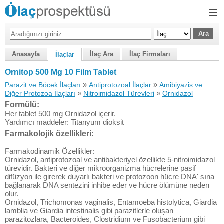
Anasayfa
İlaç Ara
İlaç Firmaları
İlaçlar
Ornitop 500 Mg 10 Film Tablet
»
»
Parazit ve Böcek İlaçları
Antiprotozoal İlaçlar
Amibiyazis ve
»
»
Diğer Protozoa İlaçları
Nitroimidazol Türevleri
Ornidazol
Formülü:
Her tablet 500 mg Ornidazol içerir.
Yardımcı maddeler: Titanyum dioksit
Farmakolojik özellikleri:
Farmakodinamik Özellikler:
Ornidazol, antiprotozoal ve antibakteriyel özellikte 5-nitroimidazol
türevidir. Bakteri ve diğer mikroorganizma hücrelerine pasif
difüzyon ile girerek duyarlı bakteri ve protozoon hücre DNA' sına
bağlanarak DNA sentezini inhibe eder ve hücre ölümüne neden
olur.
Ornidazol, Trichomonas vaginalis, Entamoeba histolytica, Giardia
lamblia ve Giardia intestinalis gibi parazitlerle oluşan
parazitozlara, Bacteroides, Clostridium ve Fusobacterium gibi