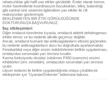
rahatsızlıklar gibi hafif yan etkiler görülebilir. Ender olarak tremor,
motor hareketlerde koordinasyon bozuklukları, bilinç bulanıklığı
gibi santral sinir sistemini ilgilendiren yan etkiler ile cilt
reaksiyonları gözlenmiştir.
BEKLENMEYEN BİR ETKİ GÖRÜLDÜĞÜNDE
DOKTORUNUZA BAŞVURUNUZ.
İlaç etkileşimleri:
Diğer imidazol türevlerine kıyasla, ornidazol aldehit dehidrogenazı
inhibe etmez ve bu nedenle alkolle geçimsiz değildir.
Ancak, ornidazol kumarin tipi antikoagülanların etkisini güçlendirir,
bu nedenle antikoagülanların dozu bu doğrultuda ayarlanmalıdır.
Fenobarbital veya diğer enzim indüktörlerinin birlikte uygulanması,
ornidazolun serumdaki yarı ömrünü kısaltır.
Karma fonksiyonlu oksidaz (sitokrom P450 izoenzim) enzimi
inhibitörleri (örn: simetidin), ornidazolün serumdaki yarı ömrünü
uzatır.
Lityum tedavisi ile birlikte uygulandığında ortaya çıkabilecek
etkileşimler için "Uyarılar/Önlemler" bölümüne bakınız.