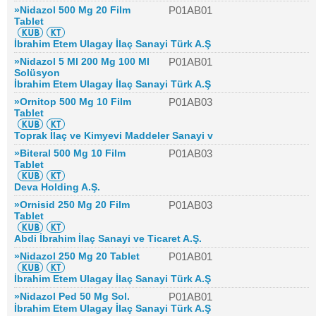
»Nidazol 500 Mg 20 Film
P01AB01
Tablet
İbrahim Etem Ulagay İlaç Sanayi Türk A.Ş
»Nidazol 5 Ml 200 Mg 100 Ml
P01AB01
Solüsyon
İbrahim Etem Ulagay İlaç Sanayi Türk A.Ş
»Ornitop 500 Mg 10 Film
P01AB03
Tablet
Toprak İlaç ve Kimyevi Maddeler Sanayi v
»Biteral 500 Mg 10 Film
P01AB03
Tablet
Deva Holding A.Ş.
»Ornisid 250 Mg 20 Film
P01AB03
Tablet
Abdi İbrahim İlaç Sanayi ve Ticaret A.Ş.
»Nidazol 250 Mg 20 Tablet
P01AB01
İbrahim Etem Ulagay İlaç Sanayi Türk A.Ş
»Nidazol Ped 50 Mg Sol.
P01AB01
İbrahim Etem Ulagay İlaç Sanayi Türk A.Ş