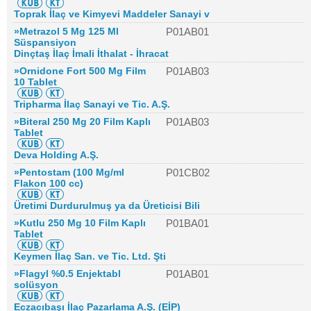
Toprak İlaç ve Kimyevi Maddeler Sanayi v
»Metrazol 5 Mg 125 Ml
P01AB01
Süspansiyon
Dinçtaş İlaç İmali İthalat - İhracat
»Ornidone Fort 500 Mg Film
P01AB03
10 Tablet
Tripharma İlaç Sanayi ve Tic. A.Ş.
»Biteral 250 Mg 20 Film Kaplı
P01AB03
Tablet
Deva Holding A.Ş.
»Pentostam (100 Mg/ml
P01CB02
Flakon 100 cc)
Üretimi Durdurulmuş ya da Üreticisi Bili
»Kutlu 250 Mg 10 Film Kaplı
P01BA01
Tablet
Keymen İlaç San. ve Tic. Ltd. Şti
»Flagyl %0.5 Enjektabl
P01AB01
solüsyon
Eczacıbaşı İlaç Pazarlama A.Ş. (EİP)