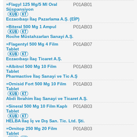
»Flagyl 125 Mg/5 Ml Oral
P01AB01
Süspansiyon
Eczacıbaşı İlaç Pazarlama A.Ş. (EİP)
»Biteral 500 Mg 1 Ampul
P01AB03
Roche Müstahzarları Sanayi A.Ş.
»Flagentyl 500 Mg 4 Film
P01AB07
Tablet
Eczacıbaşı İlaç Ticaret A.Ş.
»Albitrol 500 Mg 10 Film
P01AB03
Tablet
Pharmactive İlaç Sanayi ve Tic A.Ş
»Ornisid Fort 500 Mg 10 Film
P01AB03
Tablet
Abdi İbrahim İlaç Sanayi ve Ticaret A.Ş.
»Sineral 500 Mg 10 Film Kaplı
P01AB03
Tablet
HELBA İlaç İç ve Dış San. Tic. Ltd. Şti.
»Ornitop 250 Mg 20 Film
P01AB03
Tablet