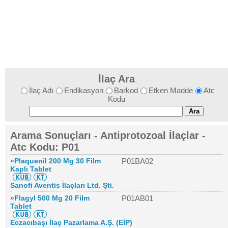
İlaç Ara
İlaç Adı
Endikasyon
Barkod
Etken Madde
Atc
Kodu
Arama Sonuçları - Antiprotozoal İlaçlar -
Atc Kodu: P01
»Plaquenil 200 Mg 30 Film
P01BA02
Kaplı Tablet
Sanofi Aventis İlaçları Ltd. Şti.
»Flagyl 500 Mg 20 Film
P01AB01
Tablet
Eczacıbaşı İlaç Pazarlama A.Ş. (EİP)